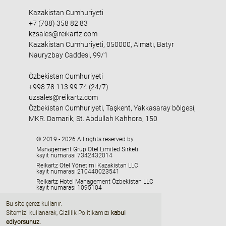
Kazakistan Cumhuriyeti
+7 (708) 358 82 83
kzsales@reikartz.com
Kazakistan Cumhuriyeti, 050000, Almatı, Batyr
Nauryzbay Caddesi, 99/1
Özbekistan Cumhuriyeti
+998 78 113 99 74 (24/7)
uzsales@reikartz.com
Özbekistan Cumhuriyeti, Taşkent, Yakkasaray bölgesi,
MKR. Damarik, St. Abdullah Kahhora, 150
© 2019 - 2026 All rights reserved by
Management Grup Otel Limited Sirketi
kayıt numarası 7342432014
Reikartz Otel Yönetimi Kazakistan LLC
kayıt numarası 210440023541
Reikartz Hotel Management Özbekistan LLC
kayıt numarası 1095104
HMC «Georgia» LLC
Bu site çerez kullanır.
kayıt numarası 405329416
Sitemizi kullanarak, Gizlilik Politikamızı
kabul
ediyorsunuz
.