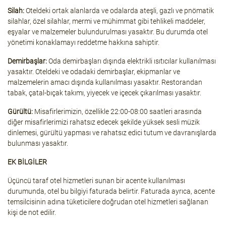
Silah:
Oteldeki ortak alanlarda ve odalarda ateşli, gazlı ve pnömatik
silahlar, özel silahlar, mermi ve mühimmat gibi tehlikeli maddeler,
eşyalar ve malzemeler bulundurulması yasaktır. Bu durumda otel
yönetimi konaklamayı reddetme hakkına sahiptir.
Demirbaşlar:
Oda demirbaşları dışında elektrikli ısıtıcılar kullanılması
yasaktır. Oteldeki ve odadaki demirbaşlar, ekipmanlar ve
malzemelerin amacı dışında kullanılması yasaktır. Restorandan
tabak, çatal-bıçak takımı, yiyecek ve içecek çıkarılması yasaktır.
Gürültü:
Misafirlerimizin, özellikle 22:00-08:00 saatleri arasında
diğer misafirlerimizi rahatsız edecek şekilde yüksek sesli müzik
dinlemesi, gürültü yapması ve rahatsız edici tutum ve davranışlarda
bulunması yasaktır.
EK BİLGİLER
Üçüncü taraf otel hizmetleri sunan bir acente kullanılması
durumunda, otel bu bilgiyi faturada belirtir. Faturada ayrıca, acente
temsilcisinin adına tüketicilere doğrudan otel hizmetleri sağlanan
kişi de not edilir.