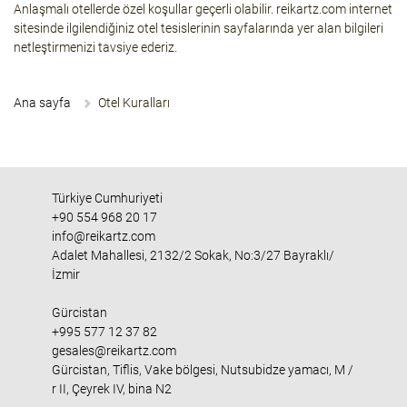
Anlaşmalı otellerde özel koşullar geçerli olabilir.
reikartz.com
internet
sitesinde ilgilendiğiniz otel tesislerinin sayfalarında yer alan bilgileri
netleştirmenizi tavsiye ederiz.
Ana sayfa
Otel Kuralları
Türkiye Cumhuriyeti
+90 554 968 20 17
info@reikartz.com
Adalet Mahallesi, 2132/2 Sokak, No:3/27 Bayraklı/
İzmir
Gürcistan
+995 577 12 37 82
gesales@reikartz.com
Gürcistan, Tiflis, Vake bölgesi, Nutsubidze yamacı, M /
r II, Çeyrek IV, bina N2