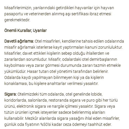
Misafirlerimizin, yanlarındaki getirdikleri hayvanlar için hayvan
pasaportu ve veterinerden alınmış aşı sertifikası ibraz etmesi
gerekmektedir.
Önemli Kurallar, Uyarılar
Davetli ağırlama:
Otel misafirleri, kendilerine tahsis edilen odalarında
misafir ağırlamak isterlerse kayıt yaptırmaları kanuni zorunluluktur.
Misafirler, davet ettikleri kişilerin sebep olduğu ihlallerden ve
zararlardan sorumludur. Misafir, odalardaki otel demirbaşlarının
kaybolması veya zarar görmesi durumunda zararı tazmin etmekle
yükümlüdür. Hasar tutarı otel yönetimi tarafından belirlenir.
Odalarda kaydı yapılmayan bilinmeyen kişi ya da kişilerin
konaklaması, bu kişilere anahtarlar verilmesi yasaktır.
Sigara:
Otelimizdeki tüm odalarda, otel genelinde lobide,
koridorlarda, salonlarda, restoranda sigara ve puro gibi her türlü
ürünü, elektronik sigara ve nargile içilmesi yasaktır. Sigara veya
tütün ürünleri içmek isteyenler sadece belirlenmiş alanları
kullanabilir. Mezkûr alanlarda sigara yasağını ihlal eden misafirler,
günlük oda fiyatının %50'si kadar ceza ödemeyi taahhüt eder.