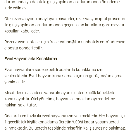
durumunda ya da otele giriş yapılmaması durumunda ön ödeme
iade edilmez.
Otel rezervasyonu onaylayan misafirler, rezervasyon iptal prosedürü
ile giriş yapılmaması durumunda geçerli olan kurallara göre mezkur
koşulları kabul eder.
Rezervasyon iptalleri için “
reservation@turkinnhotels.com
” adresine
e-posta gönderilebilir.
Evcil Hayvanlarla Konaklama
Evcil hayvanlara sadece belirli odalarda konaklama izni
verilmektedir. Evcil hayvan konaklaması için ön görüşme/anlaşma
yapılmalıdır.
Misafirlerimiz, sadece vahşi olmayan cinsten küçük köpeklerle
konaklayabilir. Otel yönetimi, hayvanla konaklamayı reddetme
hakkını saklı tutar.
Odalarda en fazla iki evcil hayvana izin verilmektedir. Her hayvan için
1 gecelik tek kişilik konaklama ücretin %50'si kadar yaşam ücreti
alınmaktadır. Bu ücretin tespitinde misafirin kalış süresine bakılmaz.