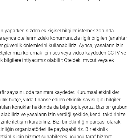
in yaparken sizden ek kişisel bilgiler istemek zorunda
ve ayrıca otellerimizdeki konumunuzla ilgili bilgileri (anahtar
 güvenlik önlemlerini kullanabiliriz. Ayrıca, yasaların izin
aretçilerimizi korumak için ses veya video kaydeden CCTV ve
ek bilgilere ihtiyacımız olabilir: Oteldeki mvcut veya ek
safir sayısını, oda tanımını kaydeder. Kurumsal etkinlikler
k bütçe, yılda finanse edilen etkinlik sayısı gibi bilgiler
katılan konuklar hakkında da bilgi topluyoruz. Bizi bir grubun
alabiliriz ve yasaların izin verdiği şekilde, kendi takdirinize
nle iletişim kurabiliriz. Bizi bir etkinliğin parçası olarak,
kinliğin organizatörleri ile paylaşabiliriz. Bir etkinlik
da etkinlik için hizmet sunabilecek üçüncü taraf hizmet