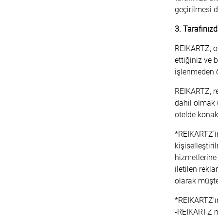
geçirilmesi
3. Tarafınız
REIKARTZ, od
ettiğiniz ve 
işlenmeden ö
REIKARTZ, re
dahil olmak 
otelde konak
*REIKARTZ'in 
kişiselleştir
hizmetlerine 
iletilen rekl
olarak müşter
*REIKARTZ’ın
-REIKARTZ ma