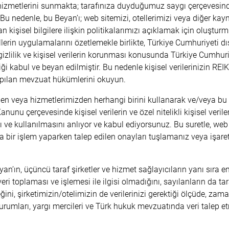
zmetlerini sunmakta; tarafınıza duyduğumuz saygı çerçevesinde
Bu nedenle, bu Beyan’ı; web sitemizi, otellerimizi veya diğer kayn
n kişisel bilgilere ilişkin politikalarımızı açıklamak için oluş
llerin uygulamalarını özetlemekle birlikte, Türkiye Cumhuriyeti dı
gizlilik ve kişisel verilerin korunması konusunda Türkiye Cumhur
iği kabul ve beyan edilmiştir. Bu nedenle kişisel verilerinizin R
yapılan mevzuat hükümlerini okuyun.
en veya hizmetlerimizden herhangi birini kullanarak ve/veya bu Be
unu çerçevesinde kişisel verilerin ve özel nitelikli kişisel verile
 ve kullanılmasını anlıyor ve kabul ediyorsunuz. Bu suretle, web
 bir işlem yaparken talep edilen onayları tuşlamanız veya işaretl
an’ın, üçüncü taraf şirketler ve hizmet sağlayıcıların yanı sıra 
veri toplaması ve işlemesi ile ilgisi olmadığını, sayılanların da t
ini, şirketimizin/otelimizin de verilerinizi gerektiği ölçüde, zam
 kurumları, yargı mercileri ve Türk hukuk mevzuatında veri talep 