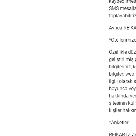
kaydedilmesi 
SMS mesajları
toplayabilir
Ayrıca REIKA
*Otellerimiz
Özellikle düz
geliştirilmiş
bilgileriniz,
bilgiler; web
ilgili olarak
boyunca veya
hakkında veri
sitesinin kul
kişiler hakkın
*Anketler
REIKARTZ anke