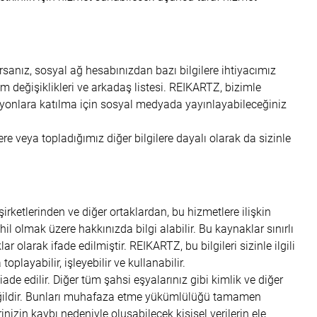
sanız, sosyal ağ hesabınızdan bazı bilgilere ihtiyacımız
durum değişiklikleri ve arkadaş listesi. REIKARTZ, bizimle
syonlara katılma için sosyal medyada yayınlayabileceğiniz
re veya topladığımız diğer bilgilere dayalı olarak da sizinle
ketlerinden ve diğer ortaklardan, bu hizmetlere ilişkin
l olmak üzere hakkınızda bilgi alabilir. Bu kaynaklar sınırlı
 olarak ifade edilmiştir. REIKARTZ, bu bilgileri sizinle ilgili
oplayabilir, işleyebilir ve kullanabilir.
iade edilir. Diğer tüm şahsi eşyalarınız gibi kimlik ve diğer
ildir. Bunları muhafaza etme yükümlülüğü tamamen
rinizin kaybı nedeniyle oluşabilecek kişisel verilerin ele