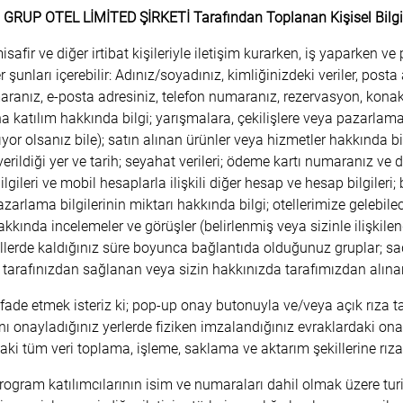
 GRUP OTEL LİMİTED ŞİRKETİ Tarafından Toplanan Kişisel Bilgi
afir ve diğer irtibat kişileriyle iletişim kurarken, iş yaparken ve 
er şunları içerebilir: Adınız/soyadınız, kimliğinizdeki veriler, posta 
ranız, e-posta adresiniz, telefon numaranız, rezervasyon, konaklam
a katılım hakkında bilgi; yarışmalara, çekilişlere veya pazarlama
yor olsanız bile); satın alınan ürünler veya hizmetler hakkında bilg
rildiği yer ve tarih; seyahat verileri; ödeme kartı numaranız ve di
gileri ve mobil hesaplarla ilişkili diğer hesap ve hesap bilgileri;
azarlama bilgilerinin miktarı hakkında bilgi; otellerimize gelebil
akkında incelemeler ve görüşler (belirlenmiş veya sizinle ilişkilen
tellerde kaldığınız süre boyunca bağlantıda olduğunuz gruplar; s
in tarafınızdan sağlanan veya sizin hakkınızda tarafımızdan alınan 
fade etmek isteriz ki; pop-up onay butonuyla ve/veya açık rıza t
ı onayladığınız yerlerde fiziken imzalandığınız evraklardaki onay
aki tüm veri toplama, işleme, saklama ve aktarım şekillerine rız
gram katılımcılarının isim ve numaraları dahil olmak üzere turist