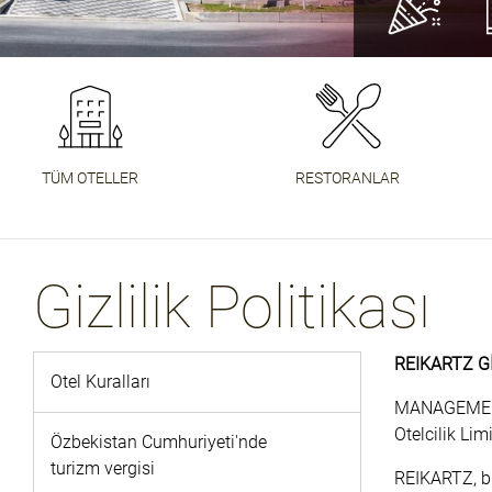
DEVAMIN
DAHA FA
DAHA FA
TÜM OTELLER
RESTORANLAR
Gizlilik Politikası
REIKARTZ Gİ
Otel Kuralları
MANAGEMENT 
Otelcilik Lim
Özbekistan Cumhuriyeti'nde
turizm vergisi
REIKARTZ, bi