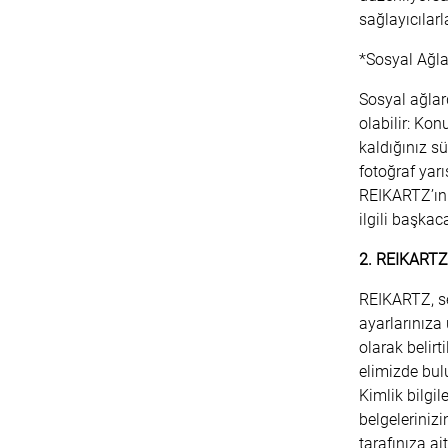
sağlayıcılarl
*Sosyal Ağla
Sosyal ağlar
olabilir: Kon
kaldığınız s
fotoğraf yarı
REIKARTZ’ın s
ilgili başkaca
2. REIKARTZ
REIKARTZ, se
ayarlarınıza
olarak belirt
elimizde bulun
Kimlik bilgil
belgelerini
tarafınıza ai