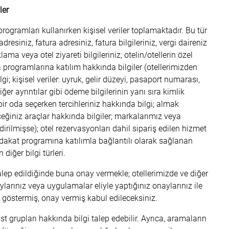
ler
programları kullanırken kişisel veriler toplamaktadır. Bu tür
adresiniz, fatura adresiniz, fatura bilgileriniz, vergi daireniz
a veya otel ziyareti bilgileriniz; otelin/otellerin özel
 programlarına katılım hakkında bilgiler (otellerimizden
i; kişisel veriler: uyruk, gelir düzeyi, pasaport numarası,
ğer ayrıntılar gibi ödeme bilgilerinin yanı sıra kimlik
 bir oda seçerken tercihleriniz hakkında bilgi; almak
eceğiniz araçlar hakkında bilgiler; markalarımız veya
dirilmişse); otel rezervasyonları dahil sipariş edilen hizmet
adakat programına katılımla bağlantılı olarak sağlanan
diğer bilgi türleri.
alep edildiğinde buna onay vermekle; otellerimizde ve diğer
larınız veya uygulamalar eliyle yaptığınız onaylarınız ile
a göstermiş, onay vermiş kabul edileceksiniz.
 grupları hakkında bilgi talep edebilir. Ayrıca, aramaların