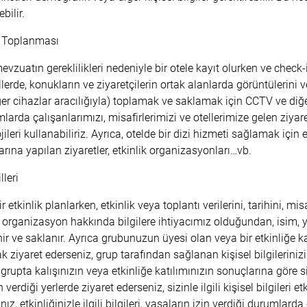
bilir.
i Toplanması
zuatın gereklilikleri nedeniyle bir otele kayıt olurken ve check-
ellerde, konukların ve ziyaretçilerin ortak alanlarda görüntülerini 
ğer cihazlar aracılığıyla) toplamak ve saklamak için CCTV ve diğer
mlarda çalışanlarımızı, misafirlerimizi ve otellerimize gelen ziy
jileri kullanabiliriz. Ayrıca, otelde bir dizi hizmeti sağlamak için 
rına yapılan ziyaretler, etkinlik organizasyonları…vb.
leri
 etkinlik planlarken, etkinlik veya toplantı verilerini, tarihini, mi
organizasyon hakkında bilgilere ihtiyacımız olduğundan, isim, yıllı
enir ve saklanır. Ayrıca grubunuzun üyesi olan veya bir etkinliğe 
k ziyaret ederseniz, grup tarafından sağlanan kişisel bilgilerinizi 
 grupta kalışınızın veya etkinliğe katılımınızın sonuçlarına göre sizi
 verdiği yerlerde ziyaret ederseniz, sizinle ilgili kişisel bilgileri et
ız, etkinliğinizle ilgili bilgileri, yasaların izin verdiği durumlar