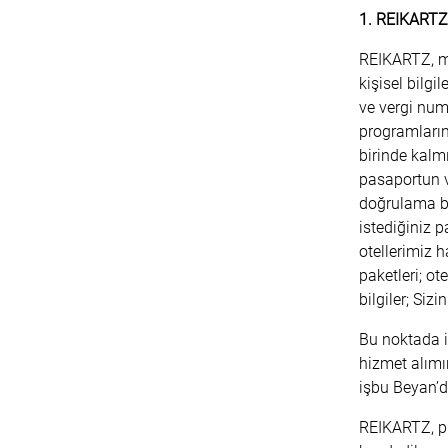
1. REIKARTZ
REIKARTZ, mis
kişisel bilgil
ve vergi numa
programların
birinde kalmı
pasaportun ve
doğrulama bil
istediğiniz p
otellerimiz h
paketleri; o
bilgiler; Siz
Bu noktada i
hizmet alımın
işbu Beyan’d
REIKARTZ, pro