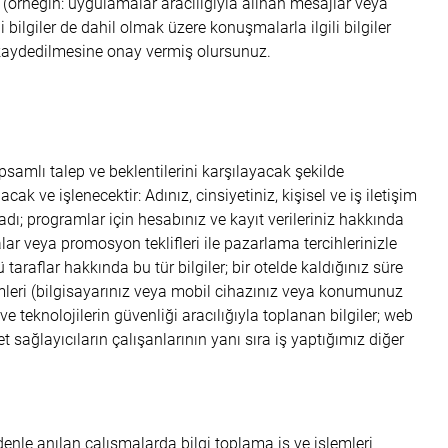
r (örneğin: uygulamalar aracılığıyla alınan mesajlar veya
 bilgiler de dahil olmak üzere konuşmalarla ilgili bilgiler
 kaydedilmesine onay vermiş olursunuz.
psamlı talep ve beklentilerini karşılayacak şekilde
cak ve işlenecektir: Adınız, cinsiyetiniz, kişisel ve iş iletişim
 adı; programlar için hesabınız ve kayıt verileriniz hakkında
alar veya promosyon teklifleri ile pazarlama tercihlerinizle
ü taraflar hakkında bu tür bilgiler; bir otelde kaldığınız süre
mleri (bilgisayarınız veya mobil cihazınız veya konumunuz
e teknolojilerin güvenliği aracılığıyla toplanan bilgiler; web
t sağlayıcıların çalışanlarının yanı sıra iş yaptığımız diğer
denle anılan çalışmalarda bilgi toplama iş ve işlemleri