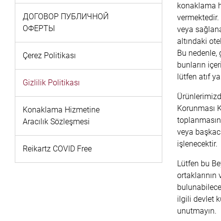
konaklama hi
ДОГОВОР ПУБЛИЧНОЙ
vermektedir. 
ОФЕРТЫ
veya sağlana
altındaki ote
Bu nedenle, 
Çerez Politikası
bunların içer
lütfen atıf 
Gizlilik Politikası
Ürünlerimizd
Korunması Kan
Konaklama Hizmetine
toplanmasını
Aracılık Sözleşmesi
veya başkaca
işlenecektir.
Reikartz COVID Free
Lütfen bu Bey
ortaklarının 
bulunabileceğ
ilgili devlet
unutmayın.