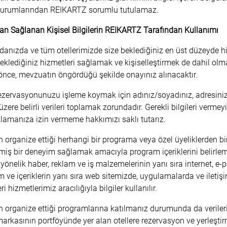
 durumlarından REIKARTZ sorumlu tutulamaz.
dan Sağlanan Kişisel Bilgilerin REIKARTZ Tarafından Kullanımı
anızda ve tüm otellerimizde size beklediğiniz en üst düzeyde hizm
beklediğiniz hizmetleri sağlamak ve kişiselleştirmek de dahil olma
nce, mevzuatın öngördüğü şekilde onayınız alınacaktır.
zervasyonunuzu işleme koymak için adınız/soyadınız, adresiniz, fa
üzere belirli verileri toplamak zorundadır. Gerekli bilgileri ve
lamanıza izin vermeme hakkımızı saklı tutarız.
organize ettiği herhangi bir programa veya özel üyeliklerden biri
ilmiş bir deneyim sağlamak amacıyla program içeriklerini belirleme
yönelik haber, reklam ve iş malzemelerinin yanı sıra internet, e-
am ve içeriklerin yanı sıra web sitemizde, uygulamalarda ve iletişim
i hizmetlerimiz aracılığıyla bilgiler kullanılır.
 organize ettiği programlarına katılmanız durumunda da verilerin
rkasının portföyünde yer alan otellere rezervasyon ve yerleştirm