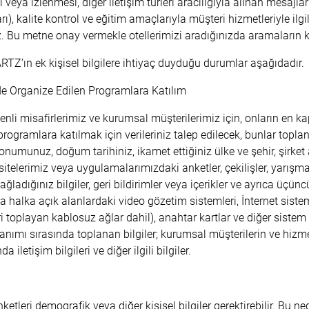
veya izlenmesi, diğer iletişim türleri aracılığıyla alınan mesajla
), kalite kontrol ve eğitim amaçlarıyla müşteri hizmetleriyle ilgili
iz. Bu metne onay vermekle otellerimizi aradığınızda aramaların
RTZ’ın ek kişisel bilgilere ihtiyaç duyduğu durumlar aşağıdadır.
de Organize Edilen Programlara Katılım
enli misafirlerimiz ve kurumsal müşterilerimiz için, onların en ka
 programlara katılmak için verileriniz talep edilecek, bunlar toplana
 konumunuz, doğum tarihiniz, ikamet ettiğiniz ülke ve şehir, şirket
 sitelerimiz veya uygulamalarımızdaki anketler, çekilişler, yarışm
 sağladığınız bilgiler, geri bildirimler veya içerikler ve ayrıca üçünc
 halka açık alanlardaki video gözetim sistemleri, İnternet siste
 toplayan kablosuz ağlar dahil), anahtar kartlar ve diğer sistem v
lanımı sırasında toplanan bilgiler; kurumsal müşterilerin ve hizme
da iletişim bilgileri ve diğer ilgili bilgiler.
tleri demografik veya diğer kişisel bilgiler gerektirebilir. Bu ne