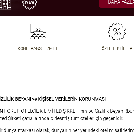
DAHA FAZLA
DAHA FAZLA
DAHA FAZLA
HABERLER
AÇIK SOH
I OKU
ZLA AYRINTI
ZLA DETAY
KONFERANS HIZMETI
ÖZEL TEKLIFLER
ZLİLİK BEYANI ve KİŞİSEL VERİLERİN KORUNMASI
GRUP OTELCİLİK LİMİTED ŞİRKETİ'nin bu Gizlilik Beyanı (bund
ited Şirketi çatısı altında birleşmiş tüm oteller için geçerlidir.
r dünya markası olarak, dünyanın her yerindeki otel misafirlerim