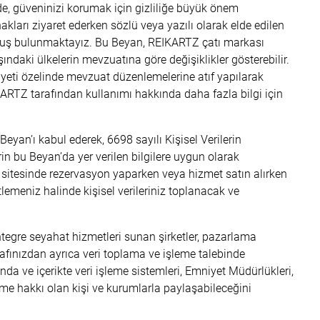
, güveninizi korumak için gizliliğe büyük önem
akları ziyaret ederken sözlü veya yazılı olarak elde edilen
turmuş bulunmaktayız. Bu Beyan, REIKARTZ çatı markası
şındaki ülkelerin mevzuatına göre değişiklikler gösterebilir.
iyeti özelinde mevzuat düzenlemelerine atıf yapılarak
EIKARTZ tarafından kullanımı hakkında daha fazla bilgi için
yan’ı kabul ederek, 6698 sayılı Kişisel Verilerin
rin bu Beyan’da yer verilen bilgilere uygun olarak
 sitesinde rezervasyon yaparken veya hizmet satın alırken
emeniz halinde kişisel verileriniz toplanacak ve
entegre seyahat hizmetleri sunan şirketler, pazarlama
arafınızdan ayrıca veri toplama ve işleme talebinde
anda ve içerikte veri işleme sistemleri, Emniyet Müdürlükleri,
etme hakkı olan kişi ve kurumlarla paylaşabileceğini