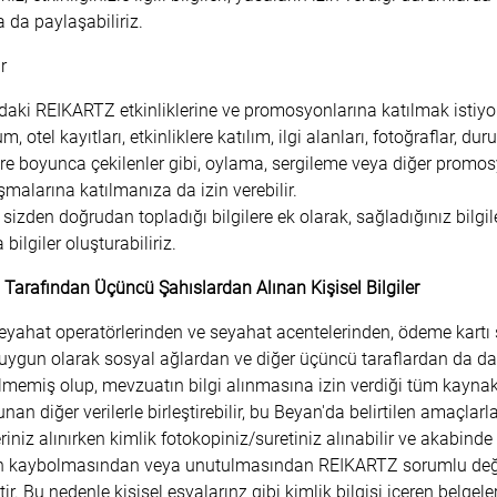
a da paylaşabiliriz.
r
daki REIKARTZ etkinliklerine ve promosyonlarına katılmak istiyor
um, otel kayıtları, etkinliklere katılım, ilgi alanları, fotoğraflar, 
üre boyunca çekilenler gibi, oylama, sergileme veya diğer promo
şmalarına katılmanıza da izin verebilir.
izden doğrudan topladığı bilgilere ek olarak, sağladığınız bilgile
 bilgiler oluşturabiliriz.
Tarafından Üçüncü Şahıslardan Alınan Kişisel Bilgiler
yahat operatörlerinden ve seyahat acentelerinden, ödeme kartı şir
 uygun olarak sosyal ağlardan ve diğer üçüncü taraflardan da dahi
ilmemiş olup, mevzuatın bilgi alınmasına izin verdiği tüm kaynaklar
an diğer verilerle birleştirebilir, bu Beyan'da belirtilen amaçlarla t
eriniz alınırken kimlik fotokopiniz/suretiniz alınabilir ve akabinde 
zin kaybolmasından veya unutulmasından REIKARTZ sorumlu değ
ttir. Bu nedenle kişisel eşyalarınz gibi kimlik bilgisi içeren belgele