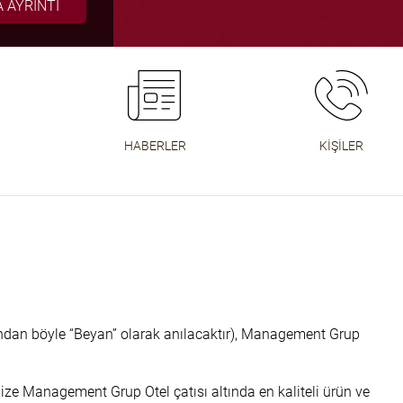
 AYRINTI
 AYRINTI
 AYRINTI
İ OKUYUN
BET BOTU
BENEFIT
MORE
MORE
HABERLER
KIŞILER
an böyle “Beyan” olarak anılacaktır), Management Grup
ize Management Grup Otel çatısı altında en kaliteli ürün ve