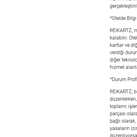
gerçekleştirile
*Otelde Bilg
REIKARTZ, mev
kalabilir. Ot
kartlar ve di
verdiği duru
diğer teknolo
hizmet alanla
*Durum Profil
REIKARTZ, bir
düzenlerken, 
toplanır, işl
parçası olara
bağlı olarak,
yasaların izin
düzenliyorsan