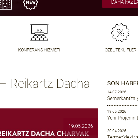
DAHA FAZLA
DAHA FAZLA
DAHA FAZLA
HABERLER
AÇIK SOH
I OKU
ZLA AYRINTI
ZLA DETAY
KONFERANS HIZMETI
ÖZEL TEKLIFLER
 – Reikartz Dacha
SON HABE
14.07.2026
Semerkant'ta y
19.05.2026
Yeni Projenin
19.05.2026
20.04.2026
Termez'deki ye