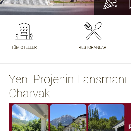
DEVAMIN
DAHA FA
DAHA FA
TÜM OTELLER
RESTORANLAR
Yeni Projenin Lansmanı
Charvak