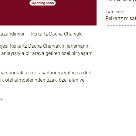
14.01.2026
Reikartz misaf
 kazandırıyor —
Reikartz Dacha Charvak
.
rojesi Reikartz Dacha Charvak’ın lansmanını
anlayışıyla bir araya getiren özel bir yaşam
klama sunmak üzere tasarlanmış yalnızca dört
lık otel atmosferinden uzak, özel alan ve
k: