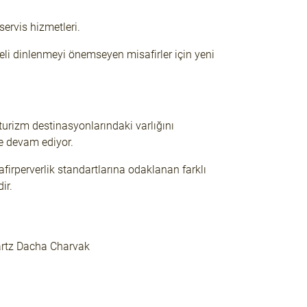
ervis hizmetleri.
li dinlenmeyi önemseyen misafirler için yeni
i turizm destinasyonlarındaki varlığını
e devam ediyor.
firperverlik standartlarına odaklanan farklı
ir.
artz Dacha Charvak