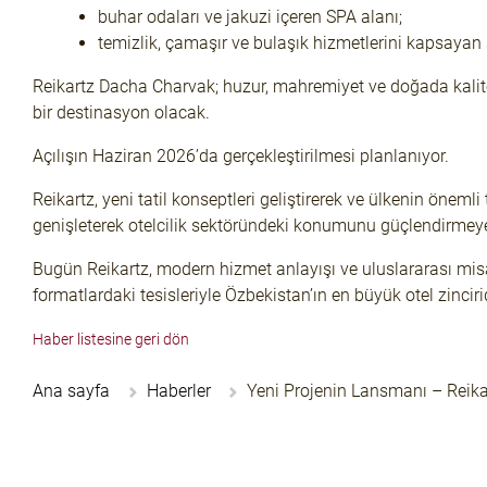
buhar odaları ve jakuzi içeren SPA alanı;
temizlik, çamaşır ve bulaşık hizmetlerini kapsayan s
Reikartz Dacha Charvak; huzur, mahremiyet ve doğada kalite
bir destinasyon olacak.
Açılışın Haziran 2026’da gerçekleştirilmesi planlanıyor.
Reikartz, yeni tatil konseptleri geliştirerek ve ülkenin öneml
genişleterek otelcilik sektöründeki konumunu güçlendirmey
Bugün Reikartz, modern hizmet anlayışı ve uluslararası misa
formatlardaki tesisleriyle Özbekistan’ın en büyük otel zincirid
Haber listesine geri dön
Ana sayfa
Haberler
Yeni Projenin Lansmanı – Reik