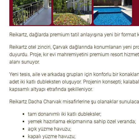
Reikartz, dağlarda premium tatil anlayışına yeni bir format
Reikartz otel zinciri, Çarvak dağlarında konumlanan yeni p
duyurdu. Proje, kır evi mahremiyetini premium resort hizmet 
alanı sunuyor.
Yeni tesis, aile ve arkadaş grupları için konforlu bir kona
adet iki katlı dubleksten oluşuyor. Projenin konsepti; kalaba
kapsamlı altyapı etrafında şekilleniyor.
Reikartz Dacha Charvak
misafirlerine şu olanaklar sunulaca
tam donanımlı iki katlı dubleksler;
yemek hazırlama ekipmanına sahip özel veranda;
açık yüzme havuzu;
kapalı yüzme havuzu;