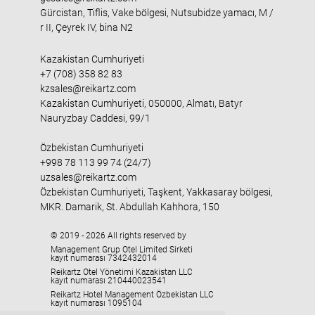
Gürcistan, Tiflis, Vake bölgesi, Nutsubidze yamacı, M /
r II, Çeyrek IV, bina N2
Kazakistan Cumhuriyeti
+7 (708) 358 82 83
kzsales@reikartz.com
Kazakistan Cumhuriyeti, 050000, Almatı, Batyr
Nauryzbay Caddesi, 99/1
Özbekistan Cumhuriyeti
+998 78 113 99 74 (24/7)
uzsales@reikartz.com
Özbekistan Cumhuriyeti, Taşkent, Yakkasaray bölgesi,
MKR. Damarik, St. Abdullah Kahhora, 150
© 2019 - 2026 All rights reserved by
Management Grup Otel Limited Sirketi
kayıt numarası 7342432014
Reikartz Otel Yönetimi Kazakistan LLC
kayıt numarası 210440023541
Reikartz Hotel Management Özbekistan LLC
kayıt numarası 1095104