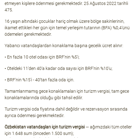
etmeyen kişilere ödenmesi gerekmektedir. 25 Ağustos 2022 tarihli
475.
16 yaşın altındaki çocuklar hariç olmak üzere bölge sakinlerinin,
ikamet ettikleri her gün için temel yerleşim tutarının (BFA) %0,4'ünü
ödemeleri gerekmektedir.
Yabancı vatandaşlardan konaklama başına gecelik ücret alınır:
• En fazla 10 otel odası için BRF'nin %5'i;
• Oteldeki 11'den 40'a kadar oda sayısı için BRF'nin %10'u;
• BRF'nin %15'i - 40'tan fazla oda için.
Tamamlanmamış gece konaklamaları için turizm vergisi, tam gece
konaklamalarında olduğu gibi tahsil edilir.
Turizm vergisi oda fiyatına dahil değildir ve rezervasyon sırasında
ayrıca ödenmesi gerekmektedir.
Özbekistan vatandaşları için turizm vergisi
— ağımızdaki tüm oteller
için 1.648 sum (önceden 1.500 sum);