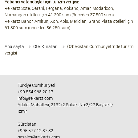
Yabancı vatandaşlar için turizm vergisi:
Reikartz Sote, Qarshi, Fergana, Kokand, Amar, Modarixon,
Namangan otelleri için 41.200 sum (önceden 37.500 sum)
Reikartz Bahor, Amirun, Xon, Abis, Meridian, Grand Plaza otelleri için
61.800 sum (önceden 56.250 sum)
Ana sayfa
Otel Kuralları
Özbekistan Cumhuriyeti'nde turizm
vergisi
Türkiye Cumhuriyeti
+90 554 968 20 17
info@reikartz.com
Adalet Mahallesi, 2132/2 Sokak, No:3/27 Bayraklı/
İzmir
Gürcistan
+995 577 12 37 82
gesales@reikartz.com