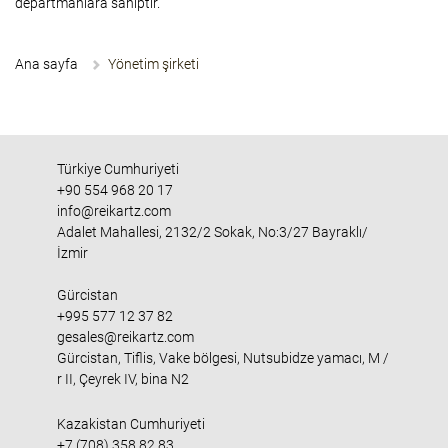
departmanlara sahiptir.
Ana sayfa
Yönetim şirketi
Türkiye Cumhuriyeti
+90 554 968 20 17
info@reikartz.com
Adalet Mahallesi, 2132/2 Sokak, No:3/27 Bayraklı/
İzmir
Gürcistan
+995 577 12 37 82
gesales@reikartz.com
Gürcistan, Tiflis, Vake bölgesi, Nutsubidze yamacı, M /
r II, Çeyrek IV, bina N2
Kazakistan Cumhuriyeti
+7 (708) 358 82 83