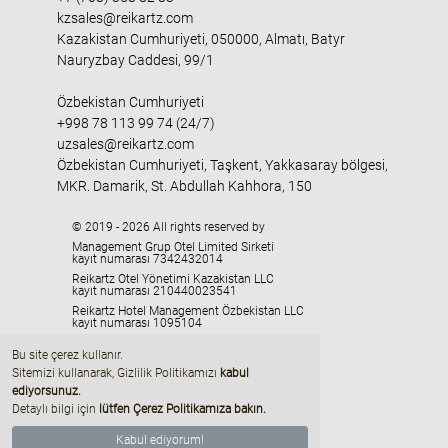
kzsales@reikartz.com
Kazakistan Cumhuriyeti, 050000, Almatı, Batyr
Nauryzbay Caddesi, 99/1
Özbekistan Cumhuriyeti
+998 78 113 99 74 (24/7)
uzsales@reikartz.com
Özbekistan Cumhuriyeti, Taşkent, Yakkasaray bölgesi,
MKR. Damarik, St. Abdullah Kahhora, 150
© 2019 - 2026 All rights reserved by
Management Grup Otel Limited Sirketi
kayıt numarası 7342432014
Reikartz Otel Yönetimi Kazakistan LLC
kayıt numarası 210440023541
Reikartz Hotel Management Özbekistan LLC
kayıt numarası 1095104
HMC «Georgia» LLC
Bu site çerez kullanır.
kayıt numarası 405329416
Sitemizi kullanarak, Gizlilik Politikamızı
kabul
ediyorsunuz
.
Detaylı bilgi için
lütfen Çerez Politikamıza bakın.
Kabul ediyorum!