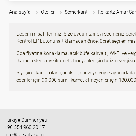
Ana sayfa
Oteller
Semerkant
Reikartz Amar S
Değerli misafirlerimiz! Size uygun tarifeyi seçmeniz gere
Kontrol Et" butonuna tıklamadan önce, ücret seçilen misa
Oda fiyatına konaklama, açık büfe kahvaltı, Wi-Fi ve verg
ikamet edenler ve ikamet etmeyenler için turizm vergisi or
5 yaşına kadar olan çocuklar, ebeveynleriyle aynı odada i
edenler için 90.000 sum, ikamet etmeyenler için 130.00
Türkiye Cumhuriyeti
+90 554 968 20 17
info@reikartz.com