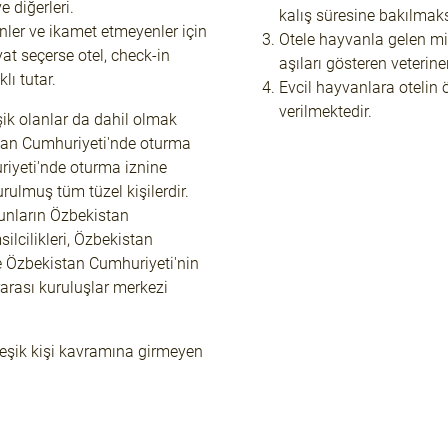
 diğerleri.
kalış süresine bakılmaks
nler ve ikamet etmeyenler için
Otele hayvanla gelen mi
iyat seçerse otel, check-in
aşıları gösteren veterine
lı tutar.
Evcil hayvanlara otelin 
verilmektedir.
ik olanlar da dahil olmak
tan Cumhuriyeti'nde oturma
riyeti'nde oturma iznine
urulmuş tüm tüzel kişilerdir.
unların Özbekistan
lcilikleri, Özbekistan
e Özbekistan Cumhuriyeti'nin
ararası kuruluşlar merkezi
leşik kişi kavramına girmeyen