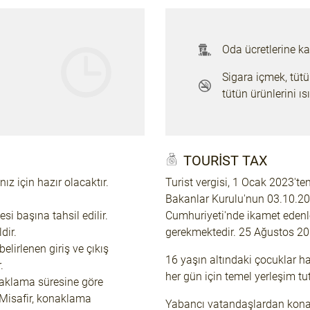
Oda ücretlerine kah
Sigara içmek, tütü
tütün ürünlerini ıs
TOURIST TAX
ız için hazır olacaktır.
Turist vergisi, 1 Ocak 2023'ten 
Bakanlar Kurulu'nun 03.10.20
 başına tahsil edilir.
Cumhuriyeti'nde ikamet edenl
dir.
gerekmektedir. 25 Ağustos 202
lirlenen giriş ve çıkış
16 yaşın altındaki çocuklar ha
.
her gün için temel yerleşim t
naklama süresine göre
Misafir, konaklama
Yabancı vatandaşlardan konak