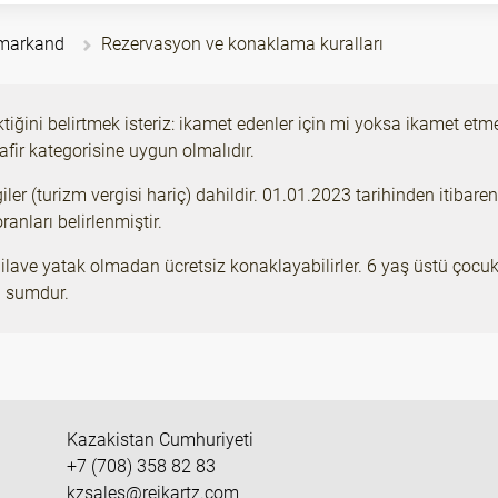
amarkand
Rezervasyon ve konaklama kuralları
ktiğini belirtmek isteriz: ikamet edenler için mi yoksa ikamet e
fir kategorisine uygun olmalıdır.
iler (turizm vergisi hariç) dahildir. 01.01.2023 tarihinden itibar
anları belirlenmiştir.
lave yatak olmadan ücretsiz konaklayabilirler. 6 yaş üstü çocukl
0 sumdur.
Kazakistan Cumhuriyeti
+7 (708) 358 82 83
kzsales@reikartz.com