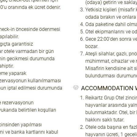
(odaya) getirin ve saklay
0'u oranında ek ücret ödenir.
Yetkisiz kişileri (misaf
odada bırakın ve onlara 
Oda paketine dahil olmay
check-in öncesinde ödenmesi
Otel ekipmanlarını ve o
pılabilir.
Gece 22:00'den sonra ve
gıçta garantisiz
bozar.
ar otele varmadan bir gün
Ateşli silahlar, gazlı, pn
menin gecikmesi durumunda
mühimmat, cihazlar ve mü
hiptir.
Misafirin kendisine ait
deme yaparak
bulundurması durumunda
rezervasyonun kullanılmaması
ACCOMMODATION W
onun iptal edilmesi durumunda
Reikartz Grup Otel zinci
ve rezervasyonun
hayvanlar arasında yaln
karıda belirtilen koşulları
bulunmaktadır. Otel, b
hakkını saklı tutar.
cinsinden yapılması
Otele oda başına en fazl
ni ve banka kartlarını kabul
hayvanın ücreti, 1 geceli