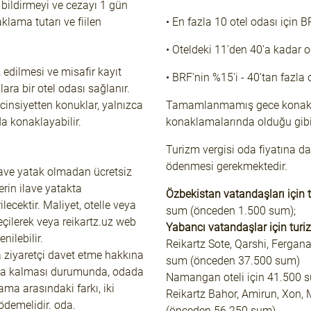
bildirmeyi ve cezayı 1 gün
lama tutarı ve fiilen
• En fazla 10 otel odası için B
• Oteldeki 11'den 40'a kadar o
 edilmesi ve misafir kayıt
• BRF'nin %15'i - 40'tan fazla 
ra bir otel odası sağlanır.
cinsiyetten konuklar, yalnızca
Tamamlanmamış gece konaklam
da konaklayabilir.
konaklamalarında olduğu gibi t
Turizm vergisi oda fiyatına da
ödenmesi gerekmektedir.
ilave yatak olmadan ücretsiz
erin ilave yatakta
Özbekistan vatandaşları için t
lecektir. Maliyet, otelle veya
sum (önceden 1.500 sum);
çilerek veya reikartz.uz web
Yabancı vatandaşlar için turiz
nilebilir.
Reikartz Sote, Qarshi, Fergana
a ziyaretçi davet etme hakkına
sum (önceden 37.500 sum)
dada kalması durumunda, odada
Namangan oteli için 41.500 
lama arasındaki farkı, iki
Reikartz Bahor, Amirun, Xon, 
 ödemelidir. oda.
(önceden 56.250 sum)