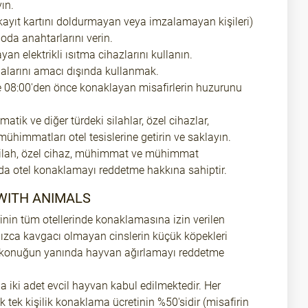
ın.
ir kayıt kartını doldurmayan veya imzalamayan kişileri)
oda anahtarlarını verin.
an elektrikli ısıtma cihazlarını kullanın.
dalarını amacı dışında kullanmak.
 08:00'den önce konaklayan misafirlerin huzurunu
ömatik ve diğer türdeki silahlar, özel cihazlar,
himmatları otel tesislerine getirin ve saklayın.
 silah, özel cihaz, mühimmat ve mühimmat
 otel konaklamayı reddetme hakkına sahiptir.
ITH ANIMALS
rinin tüm otellerinde konaklamasına izin verilen
ızca kavgacı olmayan cinslerin küçük köpekleri
ir konuğun yanında hayvan ağırlamayı reddetme
a iki adet evcil hayvan kabul edilmektedir. Her
k tek kişilik konaklama ücretinin %50'sidir (misafirin