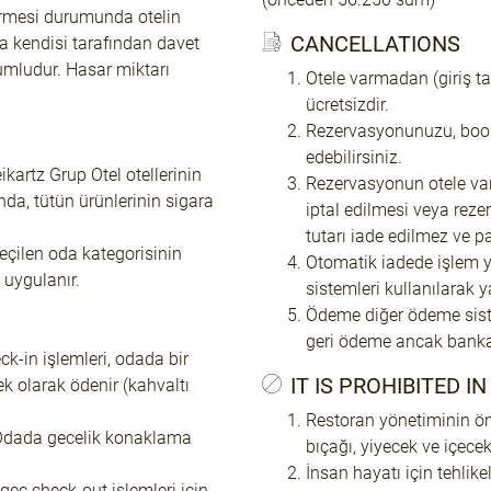
örmesi durumunda otelin
CANCELLATIONS
a kendisi tarafından davet
rumludur. Hasar miktarı
Otele varmadan (giriş ta
ücretsizdir.
Rezervasyonunuzu, book
edebilirsiniz.
kartz Grup Otel otellerinin
Rezervasyonun otele varı
ında, tütün ürünlerinin sigara
iptal edilmesi veya re
tutarı iade edilmez ve pa
seçilen oda kategorisinin
Otomatik iadede işlem 
 uygulanır.
sistemleri kullanılara
Ödeme diğer ödeme siste
geri ödeme ancak banka
ck-in işlemleri, odada bir
IT IS PROHIBITED I
k olarak ödenir (kahvaltı
Restoran yönetiminin ön
- Odada gecelik konaklama
bıçağı, yiyecek ve içece
İnsan hayatı için tehlik
geç check-out işlemleri için