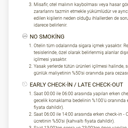
Misafir, otel malının kaybolması veya hasar g
zararlarını tazmin etmekle yükümlüdür ve ayrıc
edilen kişilerin neden olduğu ihlallerden de so
idarece belirlenir.
NO SMOKING
Otelin tüm odalarında sigara içmek yasaktır. Rei
tesislerinde, özel olarak belirlenmiş alanlar dış
içilmesi yasaktır.
Yasak yerlerde tütün ürünleri içilmesi halinde, 
günlük maliyetinin %50'si oranında para cezası
EARLY CHECK-IN / LATE CHECK-OUT
Saat 00:00 ile 06:00 arasında yapılan erken che
gecelik konaklama bedelinin %100'ü oranında e
fiyata dahildir).
Saat 06:00 ile 14:00 arasında erken check-in 
ücretinin %50'si (kahvaltı fiyata dahildir).
Saat 13:00'ten sonra ve 23:00'ten önce yapılan 