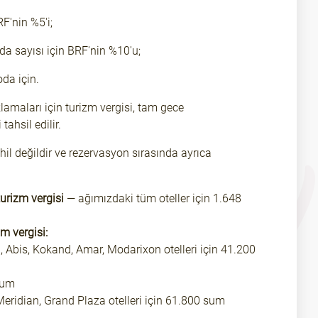
RF'nin %5'i;
da sayısı için BRF'nin %10'u;
oda için.
aları için turizm vergisi, tam gece
ahsil edilir.
hil değildir ve rezervasyon sırasında ayrıca
urizm vergisi
— ağımızdaki tüm oteller için 1.648
m vergisi:
, Abis, Kokand, Amar, Modarixon otelleri için 41.200
sum
Meridian, Grand Plaza otelleri için 61.800 sum