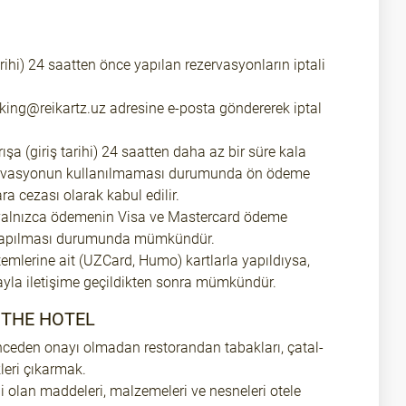
rihi) 24 saatten önce yapılan rezervasyonların iptali
ing@reikartz.uz adresine e-posta göndererek iptal
şa (giriş tarihi) 24 saatten daha az bir süre kala
zervasyonun kullanılmaması durumunda ön ödeme
ra cezası olarak kabul edilir.
yalnızca ödemenin Visa ve Mastercard ödeme
k yapılması durumunda mümkündür.
mlerine ait (UZCard, Humo) kartlarla yapıldıysa,
yla iletişime geçildikten sonra mümkündür.
N THE HOTEL
ceden onayı olmadan restorandan tabakları, çatal-
kleri çıkarmak.
eli olan maddeleri, malzemeleri ve nesneleri otele