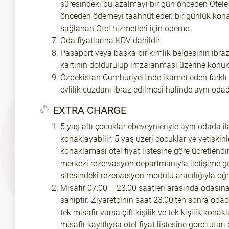
süresindeki bu azalmayı bir gün önceden Otele 
önceden ödemeyi taahhüt eder. bir günlük konak
sağlanan Otel hizmetleri için ödeme.
Oda fiyatlarına KDV dahildir.
Pasaport veya başka bir kimlik belgesinin ibraz
kartının doldurulup imzalanması üzerine konukla
Özbekistan Cumhuriyeti'nde ikamet eden farklı 
evlilik cüzdanı ibraz edilmesi halinde aynı oda
EXTRA CHARGE
5 yaş altı çocuklar ebeveynleriyle aynı odada 
konaklayabilir. 5 yaş üzeri çocuklar ve yetişkinl
konaklaması otel fiyat listesine göre ücretlendiri
merkezi rezervasyon departmanıyla iletişime ge
sitesindeki rezervasyon modülü aracılığıyla öğre
Misafir 07:00 – 23:00 saatleri arasında odasın
sahiptir. Ziyaretçinin saat 23:00'ten sonra o
tek misafir varsa çift kişilik ve tek kişilik konak
misafir kayıtlıysa otel fiyat listesine göre tutarı