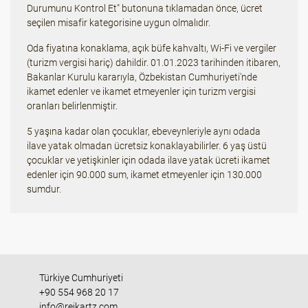
Durumunu Kontrol Et" butonuna tıklamadan önce, ücret
seçilen misafir kategorisine uygun olmalıdır.
Oda fiyatına konaklama, açık büfe kahvaltı, Wi-Fi ve vergiler
(turizm vergisi hariç) dahildir. 01.01.2023 tarihinden itibaren,
Bakanlar Kurulu kararıyla, Özbekistan Cumhuriyeti'nde
ikamet edenler ve ikamet etmeyenler için turizm vergisi
oranları belirlenmiştir.
5 yaşına kadar olan çocuklar, ebeveynleriyle aynı odada
ilave yatak olmadan ücretsiz konaklayabilirler. 6 yaş üstü
çocuklar ve yetişkinler için odada ilave yatak ücreti ikamet
edenler için 90.000 sum, ikamet etmeyenler için 130.000
sumdur.
Türkiye Cumhuriyeti
+90 554 968 20 17
info@reikartz.com