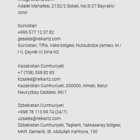
Adalet Mahallesi, 2132/2 Sokak, No:3/27 Bayraklı/
İzmir
Gürcistan
+995 577 12 37 82
gesales@reikartz.com
Gürcistan, Tiflis, Vake bölgesi, Nutsubidze yamacı, M /
r II, Çeyrek IV, bina N2
Kazakistan Cumhuriyeti
+7 (708) 358 82 83
kzsales@reikartz.com
Kazakistan Cumhuriyeti, 050000, Almatı, Batyr
Nauryzbay Caddesi, 99/1
Özbekistan Cumhuriyeti
+998 78 113 99 74 (24/7)
uzsales@reikartz.com
Özbekistan Cumhuriyeti, Taşkent, Yakkasaray bölgesi,
MKR. Damarik, St. Abdullah Kahhora, 150