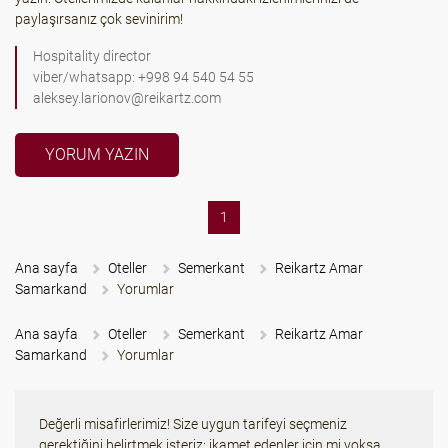
paylaşırsanız çok sevinirim!
Hospitality director
viber/whatsapp: +998 94 540 54 55
aleksey.larionov@reikartz.com
YORUM YAZIN
(current)
1
Ana sayfa
Oteller
Semerkant
Reikartz Amar
Samarkand
Yorumlar
Ana sayfa
Oteller
Semerkant
Reikartz Amar
Samarkand
Yorumlar
Değerli misafirlerimiz! Size uygun tarifeyi seçmeniz
gerektiğini belirtmek isteriz: ikamet edenler için mi yoksa