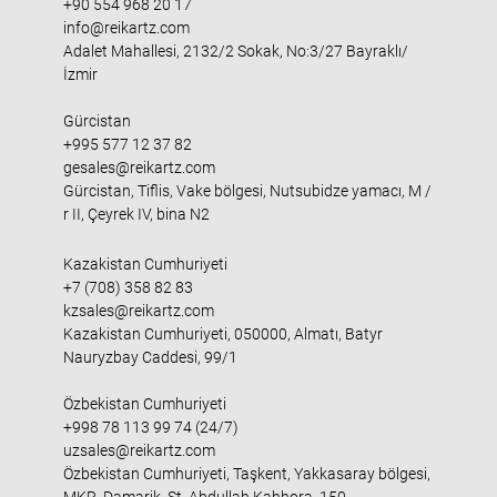
+90 554 968 20 17
info@reikartz.com
Adalet Mahallesi, 2132/2 Sokak, No:3/27 Bayraklı/
İzmir
Gürcistan
+995 577 12 37 82
gesales@reikartz.com
Gürcistan, Tiflis, Vake bölgesi, Nutsubidze yamacı, M /
r II, Çeyrek IV, bina N2
Kazakistan Cumhuriyeti
+7 (708) 358 82 83
kzsales@reikartz.com
Kazakistan Cumhuriyeti, 050000, Almatı, Batyr
Nauryzbay Caddesi, 99/1
Özbekistan Cumhuriyeti
+998 78 113 99 74 (24/7)
uzsales@reikartz.com
Özbekistan Cumhuriyeti, Taşkent, Yakkasaray bölgesi,