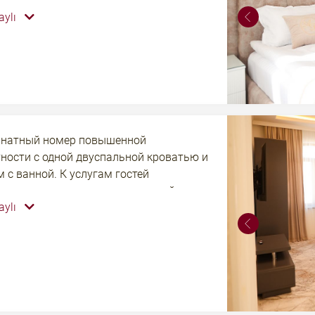
телефон, рабочий стол, прикроватные
aylı
шкаф, мягкие кресла, журнальный
комод и бесплатный интернет по Wi-Fi.
натный номер повышенной
ности с одной двуспальной кроватью и
 с ванной. К услугам гостей
ник, телевидение, электрический
aylı
телефон, рабочий стол, прикроватные
шкаф, диван, журнальный столик, комод
тный интернет по Wi-Fi.