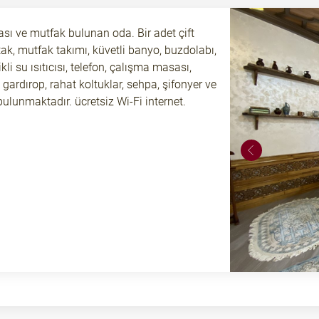
sı ve mutfak bulunan oda. Bir adet çift
atak, mutfak takımı, küvetli banyo, buzdolabı,
ikli su ısıtıcısı, telefon, çalışma masası,
gardırop, rahat koltuklar, sehpa, şifonyer ve
bulunmaktadır. ücretsiz Wi-Fi internet.