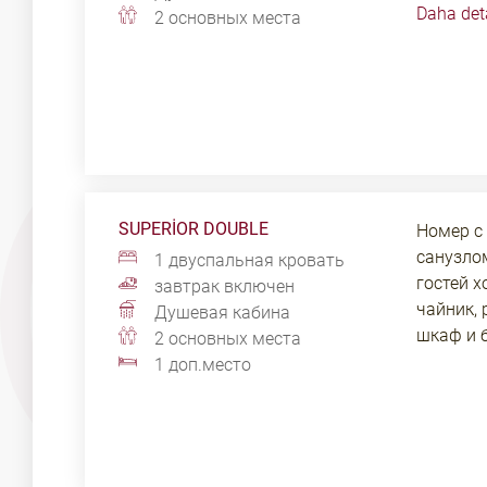
Daha det
прикров
2 основных места
интернет
SUPERIOR DOUBLE
Номер с
санузло
1 двуспальная кровать
гостей х
завтрак включен
чайник, 
Душевая кабина
шкаф и б
2 основных места
1 доп.место