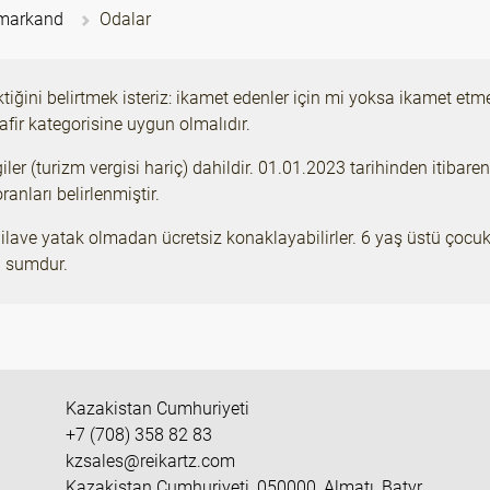
amarkand
Odalar
ktiğini belirtmek isteriz: ikamet edenler için mi yoksa ikamet e
fir kategorisine uygun olmalıdır.
iler (turizm vergisi hariç) dahildir. 01.01.2023 tarihinden itibar
anları belirlenmiştir.
lave yatak olmadan ücretsiz konaklayabilirler. 6 yaş üstü çocukl
0 sumdur.
Kazakistan Cumhuriyeti
+7 (708) 358 82 83
kzsales@reikartz.com
Kazakistan Cumhuriyeti, 050000, Almatı, Batyr