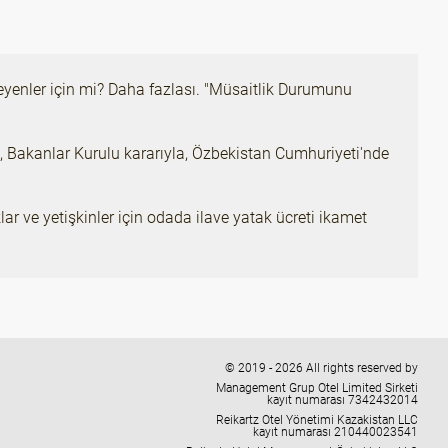
tmeyenler için mi? Daha fazlası. "Müsaitlik Durumunu
en, Bakanlar Kurulu kararıyla, Özbekistan Cumhuriyeti'nde
ar ve yetişkinler için odada ilave yatak ücreti ikamet
© 2019 - 2026 All rights reserved by
Management Grup Otel Limited Sirketi
kayıt numarası 7342432014
Reikartz Otel Yönetimi Kazakistan LLC
kayıt numarası 210440023541