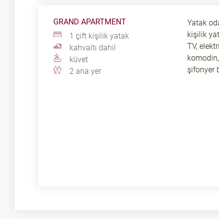
GRAND APARTMENT
Yatak oda
kişilik y
1 çift kişilik yatak
TV, elektr
kahvaltı dahil
komodin, 
küvet
şifonyer 
2 ana yer