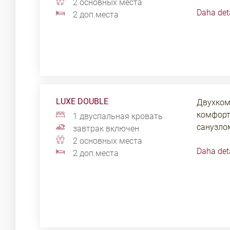
чайник, 
2 основных места
Daha det
тумбы, 
2 доп.места
столик, 
LUXE DOUBLE
Двухком
комфорт
1 двуспальная кровать
санузлом
завтрак включен
холодиль
2 основных места
Daha det
чайник, 
2 доп.места
тумбы, 
и беспла