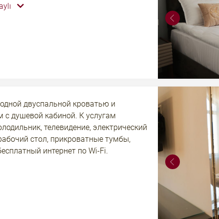
aylı
атные тумбы, шкаф и бесплатный
 по Wi-Fi.
 одной двуспальной кроватью и
м с душевой кабиной. К услугам
олодильник, телевидение, электрический
рабочий стол, прикроватные тумбы,
есплатный интернет по Wi-Fi.