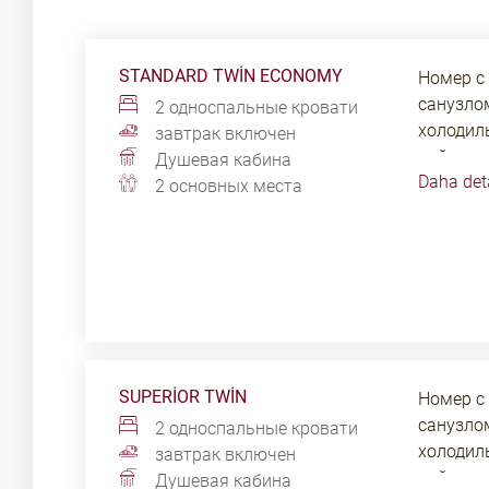
STANDARD TWIN ECONOMY
Номер с
санузлом
2 односпальные кровати
холодиль
завтрак включен
чайник, 
Душевая кабина
Daha det
шкаф и б
2 основных места
данной 
источни
SUPERIOR TWIN
Номер с
санузлом
2 односпальные кровати
холодиль
завтрак включен
чайник, 
Душевая кабина