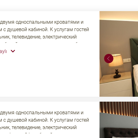
 двумя односпальными кроватями и
 с душевой кабиной. К услугам гостей
ник, телевидение, электрический
рабочий стол, прикроватные тумбы,
aylı
есплатный интернет по Wi-Fi. В номерах
категории не предполагается наличие
ков естественного освещения.
 двумя односпальными кроватями и
 с душевой кабиной. К услугам гостей
ник, телевидение, электрический
телефон, сейф, рабочий стол,