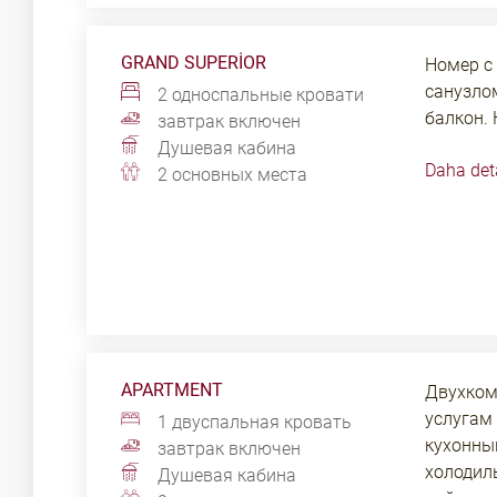
GRAND SUPERIOR
Номер с
санузло
2 односпальные кровати
балкон. 
завтрак включен
телевиде
Душевая кабина
Daha det
сейф, р
2 основных места
и беспла
АPARTMENT
Двухком
услугам 
1 двуспальная кровать
кухонный
завтрак включен
холодиль
Душевая кабина