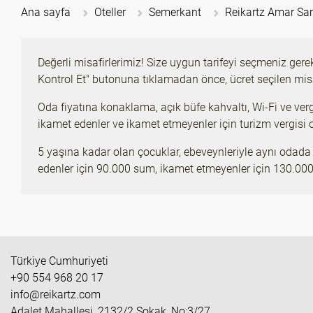
Ana sayfa
Oteller
Semerkant
Reikartz Amar S
Değerli misafirlerimiz! Size uygun tarifeyi seçmeniz gere
Kontrol Et" butonuna tıklamadan önce, ücret seçilen misa
Oda fiyatına konaklama, açık büfe kahvaltı, Wi-Fi ve verg
ikamet edenler ve ikamet etmeyenler için turizm vergisi or
5 yaşına kadar olan çocuklar, ebeveynleriyle aynı odada i
edenler için 90.000 sum, ikamet etmeyenler için 130.00
Türkiye Cumhuriyeti
+90 554 968 20 17
info@reikartz.com
Adalet Mahallesi, 2132/2 Sokak, No:3/27