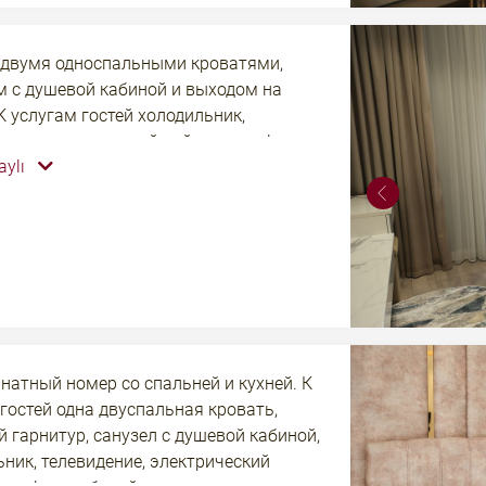
 двумя односпальными кроватями,
м с душевой кабиной и выходом на
К услугам гостей холодильник,
ние, электрический чайник, телефон,
aylı
абочий стол, прикроватные тумбы, шкаф
тный интернет по Wi-Fi.
натный номер со спальней и кухней. К
гостей одна двуспальная кровать,
 гарнитур, санузел с душевой кабиной,
ник, телевидение, электрический