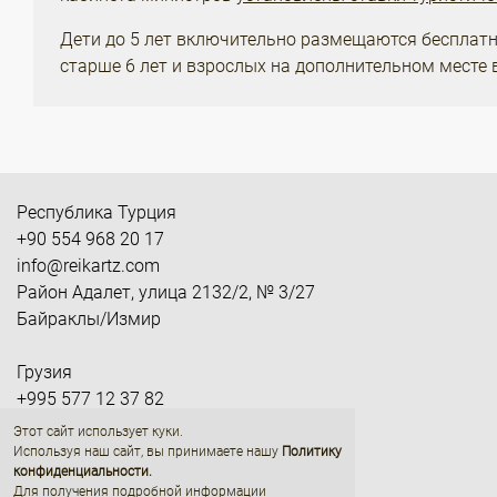
Дети до 5 лет включительно размещаются бесплатн
старше 6 лет и взрослых на дополнительном месте 
Республика Турция
+90 554 968 20 17
info@reikartz.com
Район Адалет, улица 2132/2, № 3/27
Байраклы/Измир
Грузия
+995 577 12 37 82
gesales@reikartz.com
Этот сайт использует куки.
Грузия, Тбилиси, район Ваке, склон
Используя наш сайт, вы принимаете нашу
Политику
конфиденциальности
.
Нуцубидзе, М/р II, квартал IV, здание N2
Для получения подробной информации