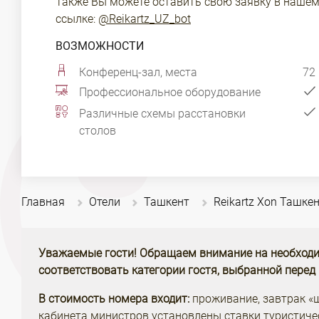
Также Вы можете оставить свою заявку в нашем 
ссылке:
@Reikartz_UZ_bot
ВОЗМОЖНОСТИ
Конференц-зал, места
72
Профессиональное оборудование
Различные схемы расстановки
столов
Главная
Отели
Ташкент
Reikartz Xon Ташке
Уважаемые гости! Обращаем внимание на необходи
соответствовать категории гостя, выбранной перед
В стоимость номера входит:
проживание, завтрак «шв
кабинета министров
установлены ставки туристиче