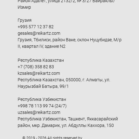
Район Адалет, улица 2132/2, № 3/27 Байраклы/
Измир
Грузия
+995 577 12 37 82
gesales@reikartz.com
Грузия, Тбилиси, район Ваке, склон Нуцубидзе, М/р
II, квартал IV, здание N2
Республика Казахстан
+7 (708) 358 82 83
kzsales@reikartz.com
Республика Казахстан, 050000, г. Алматы, ул.
Наурызбай Батыра, 99/1
Республика Узбекистан
+998 78 113 99 74 (24/7)
uzsales@reikartz.com
Республика Узбекистан, Ташкент, Яккасарайский
район, мкр. Дамарик, ул. Абдуллы Каххора, 150
© 2019 - 2026 All rights reserved by