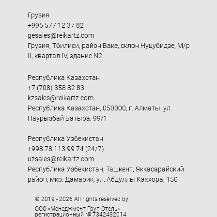
Грузия
+995 577 12 37 82
gesales@reikartz.com
Грузия, Тбилиси, район Ваке, склон Нуцубидзе, М/р
II, квартал IV, здание N2
Республика Казахстан
+7 (708) 358 82 83
kzsales@reikartz.com
Республика Казахстан, 050000, г. Алматы, ул.
Наурызбай Батыра, 99/1
Республика Узбекистан
+998 78 113 99 74 (24/7)
uzsales@reikartz.com
Республика Узбекистан, Ташкент, Яккасарайский
район, мкр. Дамарик, ул. Абдуллы Каххора, 150
© 2019 - 2026 All rights reserved by
ООО «Менеджмент Груп Отель»
регистрационный № 7342432014