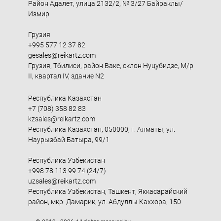
Район Адалет, улица 2132/2, № 3/27 Байраклы/
Измир
Грузия
+995 577 12 37 82
gesales@reikartz.com
Грузия, Тбилиси, район Ваке, склон Нуцубидзе, М/р
II, квартал IV, здание N2
Республика Казахстан
+7 (708) 358 82 83
kzsales@reikartz.com
Республика Казахстан, 050000, г. Алматы, ул.
Наурызбай Батыра, 99/1
Республика Узбекистан
+998 78 113 99 74 (24/7)
uzsales@reikartz.com
Республика Узбекистан, Ташкент, Яккасарайский
район, мкр. Дамарик, ул. Абдуллы Каххора, 150