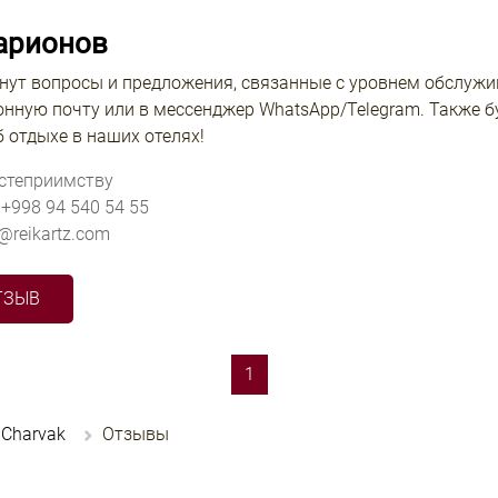
арионов
кнут вопросы и предложения, связанные с уровнем обслужив
онную почту или в мессенджер WhatsApp/Telegram. Также б
 отдыхе в наших отелях!
остеприимству
 +998 94 540 54 55
v@reikartz.com
ТЗЫВ
(current)
1
 Charvak
Отзывы