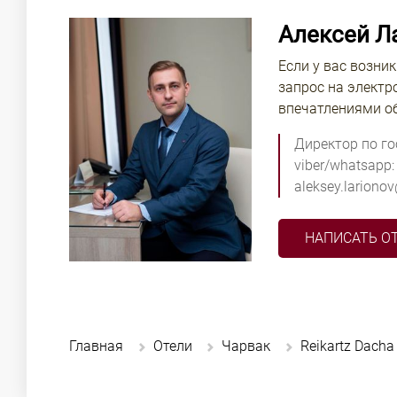
Алексей Л
Если у вас возни
запрос на электр
впечатлениями об
Директор по г
viber/whatsapp:
aleksey.lariono
НАПИСАТЬ О
Главная
Отели
Чарвак
Reikartz Dacha