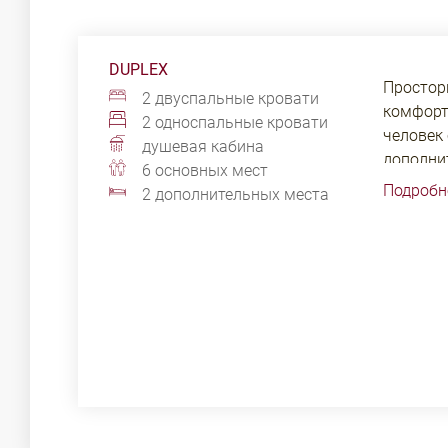
DUPLEX
Простор
2 двуспальные кровати
комфорт
2 односпальные кровати
человек
душевая кабина
дополни
6 основных мест
спальня 
Подроб
2 дополнительных места
отдельн
односпа
зона и 
Гости м
SPA-зон
финской