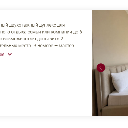
ный двухэтажный дуплекс для
ного отдыха семьи или компании до 6
 с возможностью доставить 2
тельных места. В номере — мастер-
с собственной ванной комнатой, две
нее
ые спальни (с двуспальной и двумя
льными кроватями), уютная гостиная
дополнительные места для размещения.
огут пользоваться открытым бассейном,
ой с крытым бассейном, хаммамом,
 баней.