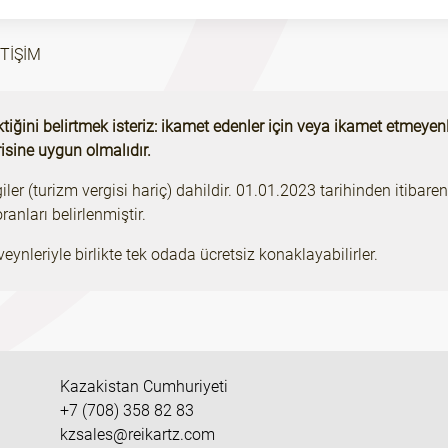
ETİŞİM
ktiğini belirtmek isteriz: ikamet edenler için veya ikamet etmeyen
isine uygun olmalıdır.
iler (turizm vergisi hariç) dahildir. 01.01.2023 tarihinden itibar
anları belirlenmiştir.
nleriyle birlikte tek odada ücretsiz konaklayabilirler.
Kazakistan Cumhuriyeti
+7 (708) 358 82 83
kzsales@reikartz.com