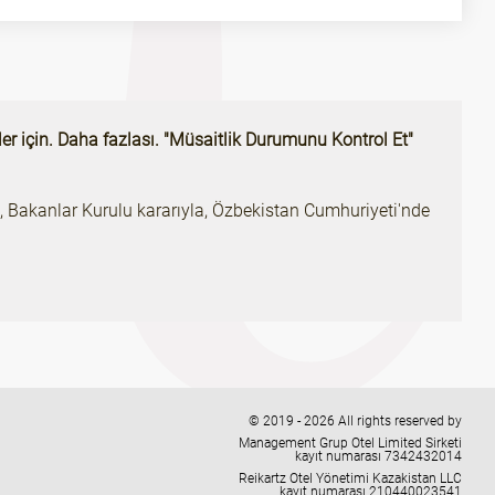
ler için. Daha fazlası. "Müsaitlik Durumunu Kontrol Et"
en, Bakanlar Kurulu kararıyla, Özbekistan Cumhuriyeti'nde
© 2019 - 2026 All rights reserved by
Management Grup Otel Limited Sirketi
kayıt numarası 7342432014
Reikartz Otel Yönetimi Kazakistan LLC
kayıt numarası 210440023541