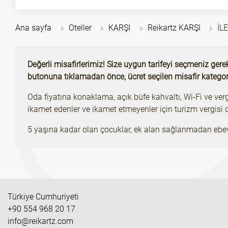
Ana sayfa
Oteller
KARŞI
Reikartz KARŞI
İL
Değerli misafirlerimiz! Size uygun tarifeyi seçmeniz gere
butonuna tıklamadan önce, ücret seçilen misafir kategor
Oda fiyatına konaklama, açık büfe kahvaltı, Wi-Fi ve verg
ikamet edenler ve ikamet etmeyenler için turizm vergisi or
5 yaşına kadar olan çocuklar, ek alan sağlanmadan ebevey
Türkiye Cumhuriyeti
+90 554 968 20 17
info@reikartz.com