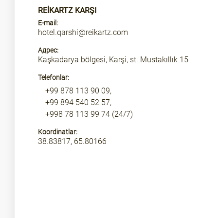
REIKARTZ KARŞI
E-mail:
hotel.qarshi@reikartz.com
Адрес:
Kaşkadarya bölgesi, Karşi, st. Mustakıllık 15
Telefonlar:
+99 878 113 90 09,
+99 894 540 52 57,
+998 78 113 99 74 (24/7)
Koordinatlar:
38.83817, 65.80166