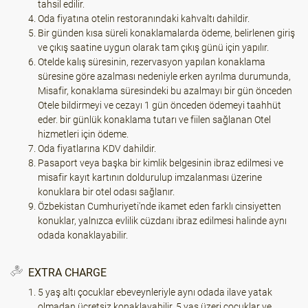
tahsil edilir.
Oda fiyatına otelin restoranındaki kahvaltı dahildir.
Bir günden kısa süreli konaklamalarda ödeme, belirlenen giriş
ve çıkış saatine uygun olarak tam çıkış günü için yapılır.
Otelde kalış süresinin, rezervasyon yapılan konaklama
süresine göre azalması nedeniyle erken ayrılma durumunda,
Misafir, konaklama süresindeki bu azalmayı bir gün önceden
Otele bildirmeyi ve cezayı 1 gün önceden ödemeyi taahhüt
eder. bir günlük konaklama tutarı ve fiilen sağlanan Otel
hizmetleri için ödeme.
Oda fiyatlarına KDV dahildir.
Pasaport veya başka bir kimlik belgesinin ibraz edilmesi ve
misafir kayıt kartının doldurulup imzalanması üzerine
konuklara bir otel odası sağlanır.
Özbekistan Cumhuriyeti'nde ikamet eden farklı cinsiyetten
konuklar, yalnızca evlilik cüzdanı ibraz edilmesi halinde aynı
odada konaklayabilir.
EXTRA CHARGE
5 yaş altı çocuklar ebeveynleriyle aynı odada ilave yatak
olmadan ücretsiz konaklayabilir. 5 yaş üzeri çocuklar ve