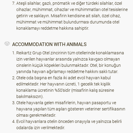
Ateşli silahlar, gazlı, pnömatik ve diğer türdeki silahlar, özel
cihazlar, mühimmat, cihazlar ve mühimmatları otel tesislerine
getirin ve saklayın. Misafirin kendisine ait silah, özel cihaz,
mühimmat ve mühimmat bulundurması durumunda otel
konaklamayı reddetme hakkına sahiptir.
ACCOMMODATION WITH ANIMALS
Reikartz Grup Otel zincirinin tüm otellerinde konaklamasına
izin verilen hayvanlar arasında yalnızca kavgacı olmayan
cinslerin küçük köpekleri bulunmaktadır. Otel, bir konuğun
yanında hayvan ağırlamayı reddetme hakkını saklı tutar.
Otele oda başına en fazla iki adet evcil hayvan kabul
edilmektedir. Her hayvanın ücreti, 1 gecelik tek kişilik
konaklama ücretinin %50'sidir (misafirin kalış süresine
bakılmaksızın).
Otele hayvanla gelen misafirlerin, hayvan pasaportu ve
hayvana yapılan tüm aşıları gösteren veteriner sertifikasının
olması gerekmektedir.
Evcil hayvanlara otelin önceden onayıyla ve yalnızca belirli
odalarda izin verilmektedir.