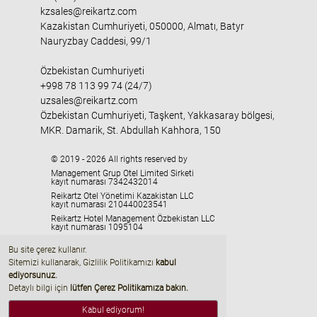
kzsales@reikartz.com
Kazakistan Cumhuriyeti, 050000, Almatı, Batyr
Nauryzbay Caddesi, 99/1
Özbekistan Cumhuriyeti
+998 78 113 99 74 (24/7)
uzsales@reikartz.com
Özbekistan Cumhuriyeti, Taşkent, Yakkasaray bölgesi,
MKR. Damarik, St. Abdullah Kahhora, 150
© 2019 - 2026 All rights reserved by
Management Grup Otel Limited Sirketi
kayıt numarası 7342432014
Reikartz Otel Yönetimi Kazakistan LLC
kayıt numarası 210440023541
Reikartz Hotel Management Özbekistan LLC
kayıt numarası 1095104
HMC «Georgia» LLC
Bu site çerez kullanır.
kayıt numarası 405329416
Sitemizi kullanarak, Gizlilik Politikamızı
kabul
ediyorsunuz
.
Detaylı bilgi için
lütfen Çerez Politikamıza bakın.
Kabul ediyorum!