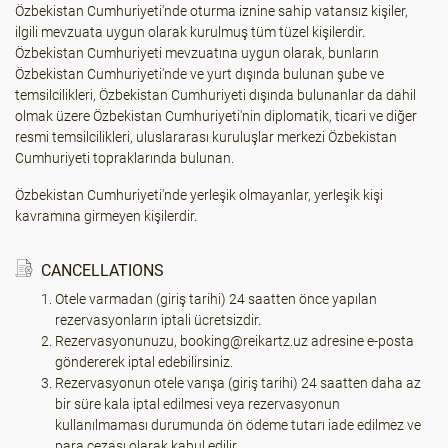
Özbekistan Cumhuriyeti'nde oturma iznine sahip vatansız kişiler,
ilgili mevzuata uygun olarak kurulmuş tüm tüzel kişilerdir.
Özbekistan Cumhuriyeti mevzuatına uygun olarak, bunların
Özbekistan Cumhuriyeti'nde ve yurt dışında bulunan şube ve
temsilcilikleri, Özbekistan Cumhuriyeti dışında bulunanlar da dahil
olmak üzere Özbekistan Cumhuriyeti'nin diplomatik, ticari ve diğer
resmi temsilcilikleri, uluslararası kuruluşlar merkezi Özbekistan
Cumhuriyeti topraklarında bulunan.
Özbekistan Cumhuriyeti'nde yerleşik olmayanlar, yerleşik kişi
kavramına girmeyen kişilerdir.
CANCELLATIONS
Otele varmadan (giriş tarihi) 24 saatten önce yapılan
rezervasyonların iptali ücretsizdir.
Rezervasyonunuzu, booking@reikartz.uz adresine e-posta
göndererek iptal edebilirsiniz.
Rezervasyonun otele varışa (giriş tarihi) 24 saatten daha az
bir süre kala iptal edilmesi veya rezervasyonun
kullanılmaması durumunda ön ödeme tutarı iade edilmez ve
para cezası olarak kabul edilir.