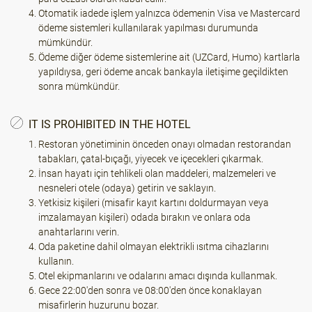
Otomatik iadede işlem yalnızca ödemenin Visa ve Mastercard
ödeme sistemleri kullanılarak yapılması durumunda
mümkündür.
Ödeme diğer ödeme sistemlerine ait (UZCard, Humo) kartlarla
yapıldıysa, geri ödeme ancak bankayla iletişime geçildikten
sonra mümkündür.
IT IS PROHIBITED IN THE HOTEL
Restoran yönetiminin önceden onayı olmadan restorandan
tabakları, çatal-bıçağı, yiyecek ve içecekleri çıkarmak.
İnsan hayatı için tehlikeli olan maddeleri, malzemeleri ve
nesneleri otele (odaya) getirin ve saklayın.
Yetkisiz kişileri (misafir kayıt kartını doldurmayan veya
imzalamayan kişileri) odada bırakın ve onlara oda
anahtarlarını verin.
Oda paketine dahil olmayan elektrikli ısıtma cihazlarını
kullanın.
Otel ekipmanlarını ve odalarını amacı dışında kullanmak.
Gece 22:00'den sonra ve 08:00'den önce konaklayan
misafirlerin huzurunu bozar.