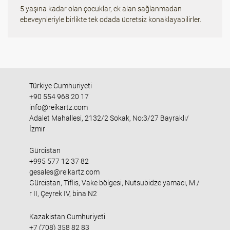
5 yaşına kadar olan çocuklar, ek alan sağlanmadan
ebeveynleriyle birlikte tek odada ücretsiz konaklayabilirler.
Türkiye Cumhuriyeti
+90 554 968 20 17
info@reikartz.com
Adalet Mahallesi, 2132/2 Sokak, No:3/27 Bayraklı/
İzmir
Gürcistan
+995 577 12 37 82
gesales@reikartz.com
Gürcistan, Tiflis, Vake bölgesi, Nutsubidze yamacı, M /
r II, Çeyrek IV, bina N2
Kazakistan Cumhuriyeti
+7 (708) 358 82 83