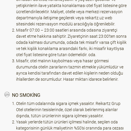
yetişkinlerin ilave yatakta konaklaması otel fiyat listesine göre
ücretlendirilecektir. Maliyet, otelle veya merkezi rezervasyon
departmanıyla iletişime geçilerek veya reikartz.uz web
sitesindeki rezervasyon modülü aracılığıyla öğrenilebilir.
Misafir 07:00 – 23:00 saatleri arasında odasına ziyaretçi
davet etme hakkına sahiptir. Ziyaretçinin saat 23:00'ten sonra
odada kalması durumunda, odada tek misafir varsa çift kişilik
ve tek kişilik konaklama arasındaki farkı, iki misafir kayıtlıysa
otel fiyat listesine göre tutarı ödemelidir. oda.
Misafir, otel malının kaybolması veya hasar görmesi
durumunda otelin zararlarını tazmin etmekle yükümlüdür ve
ayrıca kendisi tarafından davet edilen kişilerin neden olduğu
ihlallerden de sorumludur. Hasar miktarı idarece belirlenir.
NO SMOKING
Otelin tüm odalarında sigara içmek yasaktır. Reikartz Grup
Otel otellerinin tesislerinde, özel olarak belirlenmiş alanlar
dışında, tütün ürünlerinin sigara içilmesi yasaktır.
Yasak yerlerde tütün ürünleri içilmesi halinde, seçilen oda
kategorisinin günlük maliyetinin %50'si oranında para cezası