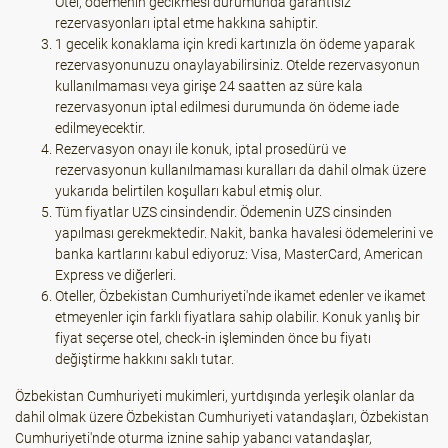
Otel, ödemenin gecikmesi durumunda garantisiz
rezervasyonları iptal etme hakkına sahiptir.
1 gecelik konaklama için kredi kartınızla ön ödeme yaparak
rezervasyonunuzu onaylayabilirsiniz. Otelde rezervasyonun
kullanılmaması veya girişe 24 saatten az süre kala
rezervasyonun iptal edilmesi durumunda ön ödeme iade
edilmeyecektir.
Rezervasyon onayı ile konuk, iptal prosedürü ve
rezervasyonun kullanılmaması kuralları da dahil olmak üzere
yukarıda belirtilen koşulları kabul etmiş olur.
Tüm fiyatlar UZS cinsindendir. Ödemenin UZS cinsinden
yapılması gerekmektedir. Nakit, banka havalesi ödemelerini ve
banka kartlarını kabul ediyoruz: Visa, MasterCard, American
Express ve diğerleri.
Oteller, Özbekistan Cumhuriyeti'nde ikamet edenler ve ikamet
etmeyenler için farklı fiyatlara sahip olabilir. Konuk yanlış bir
fiyat seçerse otel, check-in işleminden önce bu fiyatı
değiştirme hakkını saklı tutar.
Özbekistan Cumhuriyeti mukimleri, yurtdışında yerleşik olanlar da
dahil olmak üzere Özbekistan Cumhuriyeti vatandaşları, Özbekistan
Cumhuriyeti'nde oturma iznine sahip yabancı vatandaşlar,