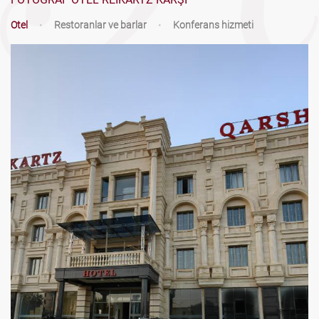
Otel
•
Restoranlar ve barlar
•
Konferans hizmeti