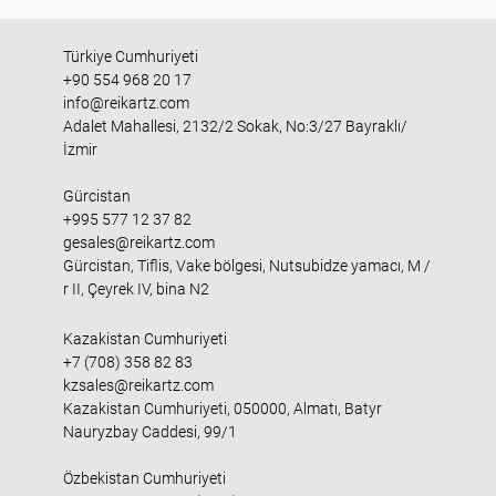
Türkiye Cumhuriyeti
+90 554 968 20 17
info@reikartz.com
Adalet Mahallesi, 2132/2 Sokak, No:3/27 Bayraklı/
İzmir
Gürcistan
+995 577 12 37 82
gesales@reikartz.com
Gürcistan, Tiflis, Vake bölgesi, Nutsubidze yamacı, M /
r II, Çeyrek IV, bina N2
Kazakistan Cumhuriyeti
+7 (708) 358 82 83
kzsales@reikartz.com
Kazakistan Cumhuriyeti, 050000, Almatı, Batyr
Nauryzbay Caddesi, 99/1
Özbekistan Cumhuriyeti