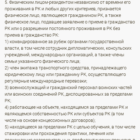
5. Физическим лицом-резидентом независимо от времени его
проживания в РК и любых других критериев, признается
физическое лицо, являющееся гражданином РК, а также
физическое лицо, подавшее заявление о приеме в гражданство
РК или о разрешении постоянного проживания в РК без
приема в гражданство РК:
1) командированное за рубеж органами государственной
власти, в том числе сотрудник дипломатических, консульских
учреждений, международных организаций, а также члены
семьи указанного физического лица;
2) член экипажа транспортного средства, принадлежащего
юридическому лицу или гражданину РК, осуществляющего
регулярные международные перевозки;
3) военнослужащий и гражданский персонал воинских частей
или воинских соединений РК, дислоцированных за пределами
РК;
4) работающее на объекте, находящемся за пределами РК и
являющемся собственностью РК или субъектов РК (в том
числе на основе концессионных договоров);
5) находящееся за пределами РК с целью обучения, в том числе
стажировки или прохождения практики, лечения или