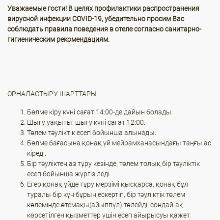
Уважаемые гости! В целях профилактики распространения
вирусной инфекции COVID-19, убедительно просим Вас
соблюдать правила поведения в отеле согласно санитарно-
гигиеническим рекомендациям.
ОРНАЛАСТЫРУ ШАРТТАРЫ
Бөлме кіру күні сағат 14:00-де дайын болады.
Шығу уақыты: шығу күні сағат 12:00.
Төлем тәуліктік есеп бойынша алынады.
Бөлме бағасына қонақ үй мейрамханасындағы таңғы ас
кіреді.
Бір тәуліктен аз тұру кезінде, төлем толық бір тәуліктік
есеп бойынша жүргізіледі.
Егер қонақ үйде тұру мерзімі қысқарса, қонақ бұл
туралы бір күн бұрын ескертіп, бір тәуліктік төлем
көлемінде өтемақы(айыппұл) төлейді, сондай-ақ
көрсетілген қызметтер үшін есеп айырысуы қажет.