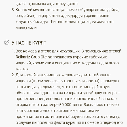
қалса, қосымша ақы төлеу қажет.
Қонақ үй мүлкін жоғалтқан немесе бүлдірген жағдайда,
сондай-ақ шақырылған адамдардың әрекеттеріне
жауапты болады. Шығын көлемін қонақ үй әкімшілігі
анықтайды.
У НАС НЕ КУРЯТ
Все номера в отеле для некурящих. В помещениях отелей
Reikartz Grup Otel
запрещается курение табачных
изделий, кроме как в специально отведенных для этого
местах.
Для гостей, изъявивших желание курить табачные
изделия (в том числе электронные сигареты) в номерах
гостиницы, уведомляем, что в гостинице действует
обязательная доплата за генеральную уборку номера —
проветривание, использование поглотителей запаха и
стирка штор в размере 50 000 тенге. Заселяясь в номер,
гость соглашается с настоящими правилами
проживания в гостинице и обязуется оплатить доплату,
в случае выявления факта курения в номере в период его