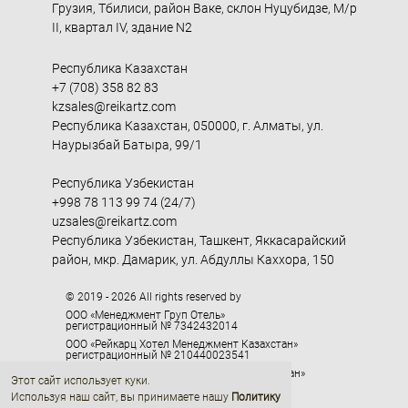
Грузия, Тбилиси, район Ваке, склон Нуцубидзе, М/р
II, квартал IV, здание N2
Республика Казахстан
+7 (708) 358 82 83
kzsales@reikartz.com
Республика Казахстан, 050000, г. Алматы, ул.
Наурызбай Батыра, 99/1
Республика Узбекистан
+998 78 113 99 74 (24/7)
uzsales@reikartz.com
Республика Узбекистан, Ташкент, Яккасарайский
район, мкр. Дамарик, ул. Абдуллы Каххора, 150
© 2019 - 2026 All rights reserved by
ООО «Менеджмент Груп Отель»
регистрационный № 7342432014
ООО «Рейкарц Хотел Менеджмент Казахстан»
регистрационный № 210440023541
ООО «Рейкарц Хотел Менеджмент Узбекистан»
Этот сайт использует куки.
регистрационный № 1095104
Используя наш сайт, вы принимаете нашу
Политику
ООО «Эйчэмси Джорджия»