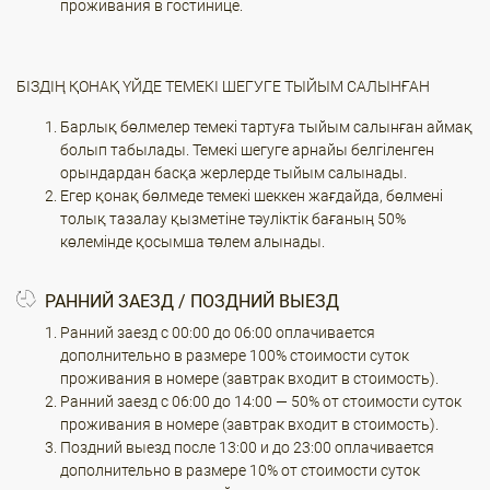
проживания в гостинице.
БІЗДІҢ ҚОНАҚ ҮЙДЕ ТЕМЕКІ ШЕГУГЕ ТЫЙЫМ САЛЫНҒАН
Барлық бөлмелер темекі тартуға тыйым салынған аймақ
болып табылады. Темекі шегуге арнайы белгіленген
орындардан басқа жерлерде тыйым салынады.
Егер қонақ бөлмеде темекі шеккен жағдайда, бөлмені
толық тазалау қызметіне тәуліктік бағаның 50%
көлемінде қосымша төлем алынады.
РАННИЙ ЗАЕЗД / ПОЗДНИЙ ВЫЕЗД
Ранний заезд с 00:00 до 06:00 оплачивается
дополнительно в размере 100% стоимости суток
проживания в номере (завтрак входит в стоимость).
Ранний заезд с 06:00 до 14:00 — 50% от стоимости суток
проживания в номере (завтрак входит в стоимость).
Поздний выезд после 13:00 и до 23:00 оплачивается
дополнительно в размере 10% от стоимости суток