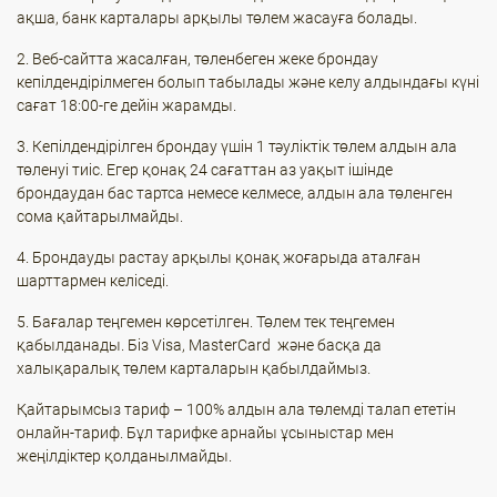
ақша, банк карталары арқылы төлем жасауға болады.
2. Веб-сайтта жасалған, төленбеген жеке брондау
кепілдендірілмеген болып табылады және келу алдындағы күні
сағат 18:00-ге дейін жарамды.
3. Кепілдендірілген брондау үшін 1 тәуліктік төлем алдын ала
төленуі тиіс. Егер қонақ 24 сағаттан аз уақыт ішінде
брондаудан бас тартса немесе келмесе, алдын ала төленген
сома қайтарылмайды.
4. Брондауды растау арқылы қонақ жоғарыда аталған
шарттармен келіседі.
5. Бағалар теңгемен көрсетілген. Төлем тек теңгемен
қабылданады. Біз Visa, MasterCard және басқа да
халықаралық төлем карталарын қабылдаймыз.
Қайтарымсыз тариф – 100% алдын ала төлемді талап ететін
онлайн-тариф. Бұл тарифке арнайы ұсыныстар мен
жеңілдіктер қолданылмайды.