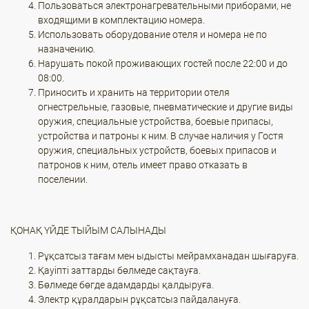
Пользоваться электронагревательными приборами, не
входящими в комплектацию номера.
Использовать оборудование отеля и номера не по
назначению.
Нарушать покой проживающих гостей после 22:00 и до
08:00.
Приносить и хранить на территории отеля
огнестрельные, газовые, пневматические и другие виды
оружия, специальные устройства, боевые припасы,
устройства и патроны к ним. В случае наличия у Гостя
оружия, специальных устройств, боевых припасов и
патронов к ним, отель имеет право отказать в
поселении.
ҚОНАҚ ҮЙДЕ ТЫЙЫМ САЛЫНАДЫ
Рұқсатсыз тағам мен ыдысты мейрамханадан шығаруға.
Қауіпті заттарды бөлмеде сақтауға.
Бөлмеде бөгде адамдарды қалдыруға.
Электр құралдарын рұқсатсыз пайдалануға.