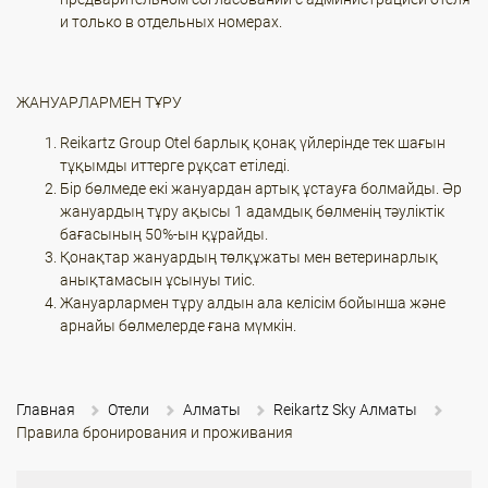
и только в отдельных номерах.
ЖАНУАРЛАРМЕН ТҰРУ
Reikartz Group Otel барлық қонақ үйлерінде тек шағын
тұқымды иттерге рұқсат етіледі.
Бір бөлмеде екі жануардан артық ұстауға болмайды. Әр
жануардың тұру ақысы 1 адамдық бөлменің тәуліктік
бағасының 50%-ын құрайды.
Қонақтар жануардың төлқұжаты мен ветеринарлық
анықтамасын ұсынуы тиіс.
Жануарлармен тұру алдын ала келісім бойынша және
арнайы бөлмелерде ғана мүмкін.
Главная
Отели
Алматы
Reikartz Sky Алматы
Правила бронирования и проживания