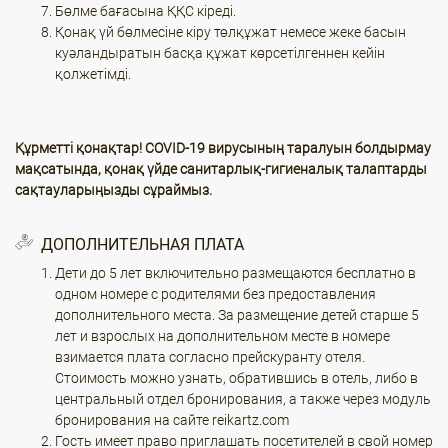
Бөлме бағасына ҚҚС кіреді.
Қонақ үй бөлмесіне кіру төлқұжат немесе жеке басын
куәландыратын басқа құжат көрсетілгеннен кейін
қолжетімді.
Құрметті қонақтар! COVID-19 вирусының таралуын болдырмау
мақсатында, қонақ үйде санитарлық-гигиеналық талаптарды
сақтауларыңызды сұраймыз.
ДОПОЛНИТЕЛЬНАЯ ПЛАТА
Дети до 5 лет включительно размещаются бесплатно в
одном номере с родителями без предоставления
дополнительного места. За размещение детей старше 5
лет и взрослых на дополнительном месте в номере
взимается плата согласно прейскуранту отеля.
Стоимость можно узнать, обратившись в отель, либо в
центральный отдел бронирования, а также через модуль
бронирования на сайте reikartz.com
Гость имеет право приглашать посетителей в свой номер