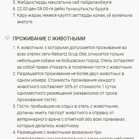
Жабдықтарды мақсатына сай пайдаланбауға.
22:00-ден 08:00-ге дейін тыныштықты бұзуға.
Қару-жарақ немесе қауіпті заттарды қонақ үй аумағына
әкелуге.
ПРОЖИВАНИЕ С ЖИВОТНЫМИ
К животным, с которыми допускается проживание во
всех отелях сети Reikartz Grup Otel, относятся только
небольшие собаки не бойцовских пород. Отель оставляет
за собой право отказать в поселении гостя с животным.
Разрешается проживание не более двух животных в
одном номере. Стоимость проживания каждого
животного составляет 50% от стоимости 1 суток
одноместного размещения (независимо от срока
проживания гостя).
Гости, прибывшие на отдых в отель с животными,
должны иметь паспорт животного и справку от
ветеринарного врача с отметкой обо всех прививках,
которые делались животному.
Размещение с животными возможно при
предварительном согласовании с администрацией отеля