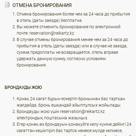
ОТМЕНА БРОНИРОВАНИЯ
Отмена бронирования более чем за 24 часа до прибытия
в отель (даты заезда) бесплатна.
Вы можете отменить бронирование по электронной
почте: reservation@reikartz.kz
В случае отмены бронирования менее чем за 24 часа до
прибытия в отель (даты заезда) или в случае не заезда,
сумма предоплаты не возвращается, отель вправе
удержать данную сумму, согласно условиям
бронирования.
БРОНДАУДЫ ЖОЮ
Қонақ 24 сағат бұрын ескертіп броньннан бас тартқан
жағдайда, бронь ешқандай айыппұлсыз жойылады.
Брондауды жою үшін reservation@reikartz.kz
электрондық поштасына жазыңыз.
Егер қонақ өз брондауын қонақүйге келу күніне дейінгі 24
сағаттан кешіктіріп бас тартса немесе мүлде келмесе,