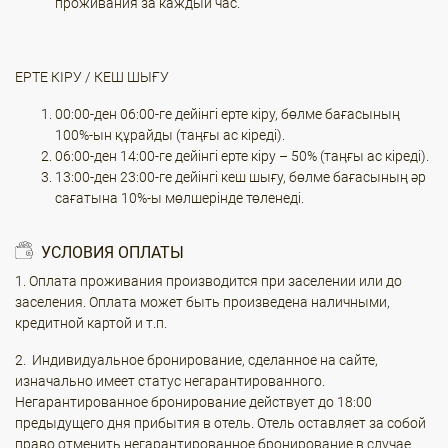
проживания за каждый час.
ЕРТЕ КІРУ / КЕШ ШЫҒУ
00:00-ден 06:00-ге дейінгі ерте кіру, бөлме бағасының
100%-ын құрайды (таңғы ас кіреді).
06:00-ден 14:00-ге дейінгі ерте кіру – 50% (таңғы ас кіреді).
13:00-ден 23:00-ге дейінгі кеш шығу, бөлме бағасының әр
сағатына 10%-ы мөлшерінде төленеді.
УСЛОВИЯ ОПЛАТЫ
1. Оплата проживания производится при заселении или до
заселения. Оплата может быть произведена наличными,
кредитной картой и т.п.
2. Индивидуальное бронирование, сделанное на сайте,
изначально имеет статус негарантированного.
Негарантированное бронирование действует до 18:00
предыдущего дня прибытия в отель. Отель оставляет за собой
право отменить негарантированное бронирование в случае