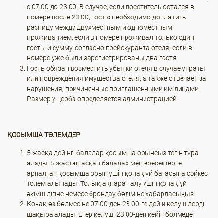
с 07:00 до 23:00. В случае, если посетитель остался в
номере после 23:00, гостю необходимо доплатить
разницу между двухместным и одноместным
проживанием, если в номере проживал только один
гость, и сумму, согласно прейскуранта отеля, если в
номере уже были зарегистрированы два гостя.
Гость обязан возместить убытки отеля в случае утраты
или повреждения имущества отеля, а также отвечает за
нарушения, причиненные приглашенными им лицами.
Размер ущерба определяется администрацией.
ҚОСЫМША ТӨЛЕМДЕР
5 жасқа дейінгі балалар қосымша орынсыз тегін тұра
алады. 5 жастан асқан балалар мен ересектерге
арналған қосымша орын үшін қонақ үй бағасына сәйкес
төлем алынады. Толық ақпарат алу үшін қонақ үй
әкімшілігіне немесе брондау бөліміне хабарласыңыз.
Қонақ өз бөлмесіне 07:00-ден 23:00-ге дейін келушілерді
шақыра алады. Егер келуші 23:00-ден кейін бөлмеде