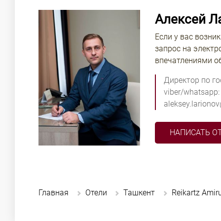
Алексей Л
Если у вас возни
запрос на электр
впечатлениями об
Директор по г
viber/whatsapp:
aleksey.lariono
НАПИСАТЬ О
Главная
Отели
Ташкент
Reikartz Ami