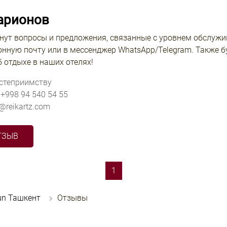
арионов
кнут вопросы и предложения, связанные с уровнем обслужив
онную почту или в мессенджер WhatsApp/Telegram. Также б
 отдыхе в наших отелях!
остеприимству
 +998 94 540 54 55
v@reikartz.com
ТЗЫВ
(current)
1
run Ташкент
Отзывы