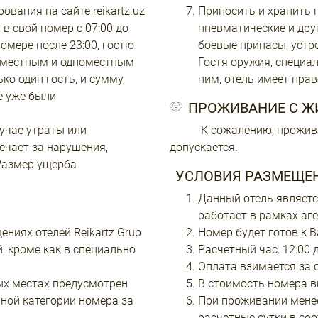
рования на сайте
reikartz.uz
Приносить и хранить н
в свой номер с 07:00 до
пневматические и дру
номере после 23:00, гостю
боевые припасы, устро
хместным и одноместным
Гостя оружия, специа
о один гость, и сумму,
ним, отель имеет прав
е уже были
ПРОЖИВАНИЕ С 
лучае утраты или
К сожалению, проживани
ечает за нарушения,
допускается.
Размер ущерба
УСЛОВИЯ РАЗМЕЩЕН
Данный отель является
работает в рамках аг
ениях отелей Reikartz Grup
Номер будет готов к В
, кроме как в специально
Расчетный час: 12:00 
Оплата взимается за 
ых местах предусмотрен
В стоимость номера в
ной категории номера за
При проживании менее
расчетные сутки в со