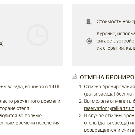
Стоимость номер
Курение, исполь
сигарет, устрой
д)
их сгорания, ка
ОТМЕНА БРОНИРО
ь заезда, начиная с 14:00.
Отмена бронирования 
(даты заезда) бесплат
ласно расчетного времени.
Вы можете отменить б
торане отеля.
reservation@reikartz.uz
водится за полные
В случае отмены брон
ленным времени поселения
отель (даты заезда) и
возвращается и счит