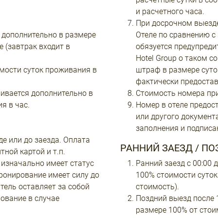
и расчетного часа.
При досрочном выезде
я дополнительно в размере
Отеле по сравнению с
 (завтрак входит в
обязуется предупредит
Hotel Group о таком с
оимости суток проживания в
штраф в размере суто
фактически предостав
чивается дополнительно в
Стоимость номера при
я в час.
Номер в отеле предос
или другого документ
заполнения и подписа
е или до заезда. Оплата
РАННИЙ ЗАЕЗД / П
ной картой и т.п.
 изначально имеет статус
Ранний заезд с 00:00 
ронирование имеет силу до
100% стоимости суток
тель оставляет за собой
стоимость).
ование в случае
Поздний выезд после 1
размере 100% от стои