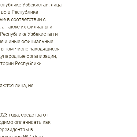
спублике Узбекистан, лица
тво в Республике
ые в соответствии с
 а также их филиалы и
Республике Узбекистан и
вые и иные официальные
 в том числе находящиеся
дународные организации,
итории Республики
яются лица, не
023 года, средства от
одимо оплачивать как
нерезидентам в
инистров № 475 от