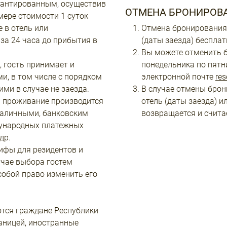
рантированным, осуществив
ОТМЕНА БРОНИРОВ
мере стоимости 1 суток
е в отель или
Отмена бронирования 
за 24 часа до прибытия в
(даты заезда) бесплат
Вы можете отменить б
 гость принимает и
понедельника по пятн
, в том числе с порядком
электронной почте
res
ми в случае не заезда.
В случае отмены брон
а проживание производится
отель (даты заезда) и
наличными, банковским
возвращается и счит
ународных платежных
др.
ифы для резидентов и
учае выбора гостем
собой право изменить его
тся граждане Республики
раницей, иностранные