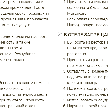
ием срока проживания в
При автоматическом в
оком проживания, Гость
если оплата была про
кращении срока проживания
Mastercard.
к проживания и произвести
Если оплата произвед
тиничные услуги.
Humo), возврат возмо
.
В ОТЕЛЕ ЗАПРЕЩА
предъявлении им паспорта
ичность, а также
Выносить из ресторан
карты гостя.
напитки без предвари
дентами Республики
ресторана.
мере только при
Приносить и хранить в
предметы, опасные дл
Оставлять в номере по
подписывали регистра
бесплатно в одном номере с
ключи от номера.
льного места. За
Пользоваться электр
 на дополнительном месте
комплектацию номера
уранту отеля. Стоимость
Использовать оборудо
 центральный отдел
Нарушать покой прожи