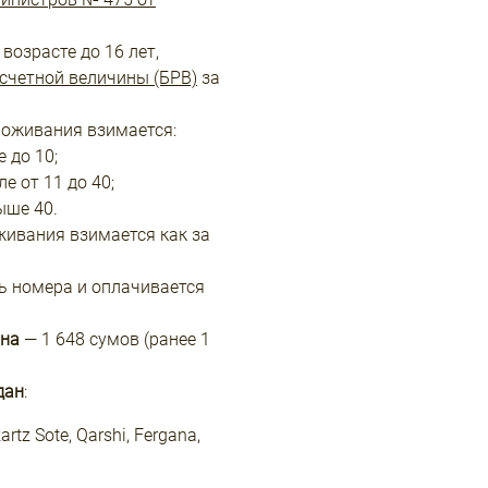
возрасте до 16 лет,
счетной величины (БРВ)
за
роживания взимается:
 до 10;
е от 11 до 40;
ыше 40.
живания взимается как за
ь номера и оплачивается
ана
— 1 648 сумов (ранее 1
дан
:
rtz Sote, Qarshi, Fergana,