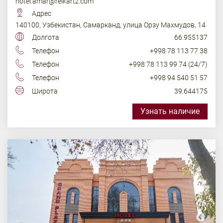
hotel.amar@reikartz.com
Адрес
140100, Узбекистан, Самарканд, улица Орзу Махмудов, 14
Долгота
66.955137
Телефон
+998 78 113 77 38
Телефон
+998 78 113 99 74 (24/7)
Телефон
+998 94 540 51 57
Широта
39.644175
Узнать наличие