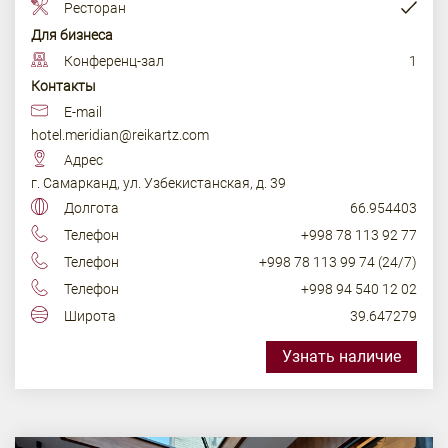
Ресторан
Для бизнеса
Конференц-зал
1
Контакты
E-mail
hotel.meridian@reikartz.com
Адрес
г. Самарканд, ул. Узбекистанская, д. 39
Долгота
66.954403
Телефон
+998 78 113 92 77
Телефон
+998 78 113 99 74 (24/7)
Телефон
+998 94 540 12 02
Широта
39.647279
Узнать наличие