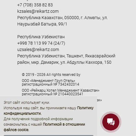
+7 (708) 358 82 83
kzsales@reikartz.com
Республика Казахстан, 050000, г. Алматы, ул.
Наурызбай Батыра, 99/1
Республика Узбекистан
+998 78 113 99 74 (24/7)
uzsales@reikartz.com
Республика Узбекистан, Ташкент, Яккасарайский
район, мкр. Дамарик, ул. Абдуллы Каххора, 150
© 2019 - 2026 All rights reserved by
ООО «Менеджмент Груп Отель»
регистрационный № 7342432014
ООО «Рейкарц Хотел Менеджмент Казахстан»
регистрационный № 210440023541
ООО «Рейкарц Хотел Менеджмент Узбекистан»
Этот сайт использует куки.
регистрационный № 1095104
Используя наш сайт, вы принимаете нашу
Политику
ООО «Эйчэмси Джорджия»
конфиденциальности
.
регистрационный № 405329416
Для получения подробной информации
ознакомьтесь с нашей
Политикой в отношении
файлов cookie.