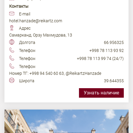
Контакты
E-mail
hotel.hanzade@reikartz.com
Адрес
Самарканд, Орзу Махмудова, 13
Долгота
66.956325
Телефон
+998 78 113 93 92
Телефон
+998 78 113 99 74 (24/7)
Телефон
Номер ТГ: +998 94 540 60 63, @ReikartzHanzade
Широта
39.644355
Узнать наличие