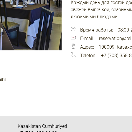
Каждый день для гостей до
свежей выпечкой, сезонны
любимыми блюдами.
Время работы:
08:00-
E-mail:
reservation@rei
Адрес:
100009, Казахс
Telefon:
+7 (708) 358-
anı
Kazakistan Cumhuriyeti