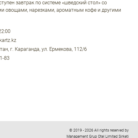
ступен завтрак по системе «шведский стол» со
ми овощами, нарезками, ароматным кофе и другими
22:00
kartz.kz
тан, г. Караганда, ул. Ермекова, 112/6
81-83
© 2019 - 2026 All rights reserved by
Management Grup Otel Limited Sirketi