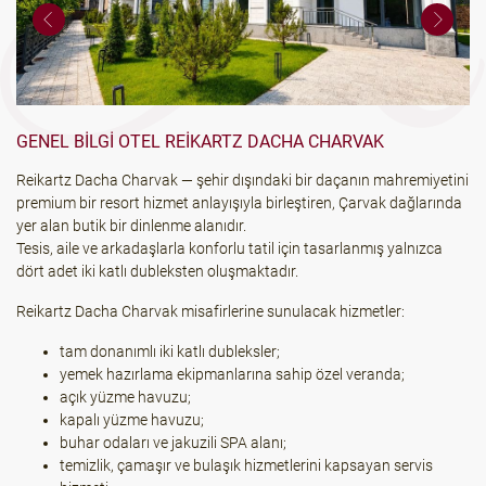
GENEL BILGI OTEL REIKARTZ DACHA CHARVAK
Reikartz Dacha Charvak — şehir dışındaki bir daçanın mahremiyetini
premium bir resort hizmet anlayışıyla birleştiren, Çarvak dağlarında
yer alan butik bir dinlenme alanıdır.
Tesis, aile ve arkadaşlarla konforlu tatil için tasarlanmış yalnızca
dört adet iki katlı dubleksten oluşmaktadır.
Reikartz Dacha Charvak misafirlerine sunulacak hizmetler:
tam donanımlı iki katlı dubleksler;
yemek hazırlama ekipmanlarına sahip özel veranda;
açık yüzme havuzu;
kapalı yüzme havuzu;
buhar odaları ve jakuzili SPA alanı;
temizlik, çamaşır ve bulaşık hizmetlerini kapsayan servis