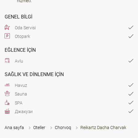
hizmeti.
GENEL BILGI
Oda Servisi
Otopark
EĞLENCE IÇIN
Avlu
SAĞLIK VE DINLENME IÇIN
Havuz
Sauna
SPA
Джакузи
Ana sayfa
Oteller
Chorvoq
Reikartz Dacha Charvak