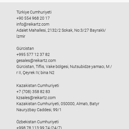
Türkiye Cumhuriyeti
+90 554 968 20 17
info@reikartz.com
Adalet Mahallesi, 2132/2 Sokak, No:3/27 Bayraklı/
İzmir
Gürcistan
+995 577 12 37 82
gesales@reikartz.com
Gürcistan, Tiflis, Vake bölgesi, Nutsubidze yamacı, M /
r II, Çeyrek IV, bina N2
Kazakistan Cumhuriyeti
+7 (708) 358 82 83
kzsales@reikartz.com
Kazakistan Cumhuriyeti, 050000, Almatı, Batyr
Nauryzbay Caddesi, 99/1
Özbekistan Cumhuriyeti
+998 78 113 99 74 (24/7)