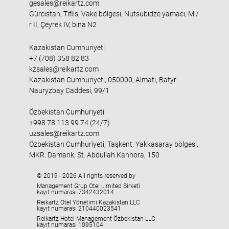
gesales@reikartz.com
Gürcistan, Tiflis, Vake bölgesi, Nutsubidze yamacı, M /
r II, Çeyrek IV, bina N2
Kazakistan Cumhuriyeti
+7 (708) 358 82 83
kzsales@reikartz.com
Kazakistan Cumhuriyeti, 050000, Almatı, Batyr
Nauryzbay Caddesi, 99/1
Özbekistan Cumhuriyeti
+998 78 113 99 74 (24/7)
uzsales@reikartz.com
Özbekistan Cumhuriyeti, Taşkent, Yakkasaray bölgesi,
MKR. Damarik, St. Abdullah Kahhora, 150
© 2019 - 2026 All rights reserved by
Management Grup Otel Limited Sirketi
kayıt numarası 7342432014
Reikartz Otel Yönetimi Kazakistan LLC
kayıt numarası 210440023541
Reikartz Hotel Management Özbekistan LLC
kayıt numarası 1095104