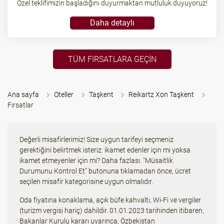
Özel teklifimizin başladığını duyurmaktan mutluluk duyuyoruz!
Daha detaylı
TÜM FIRSATLARA GEÇIN
Ana sayfa
Oteller
Taşkent
Reikartz Xon Taşkent
Fırsatlar
Değerli misafirlerimiz! Size uygun tarifeyi seçmeniz
gerektiğini belirtmek isteriz: ikamet edenler için mi yoksa
ikamet etmeyenler için mi? Daha fazlası. "Müsaitlik
Durumunu Kontrol Et" butonuna tıklamadan önce, ücret
seçilen misafir kategorisine uygun olmalıdır.
Oda fiyatına konaklama, açık büfe kahvaltı, Wi-Fi ve vergiler
(turizm vergisi hariç) dahildir. 01.01.2023 tarihinden itibaren,
Bakanlar Kurulu kararı uyarınca, Özbekistan