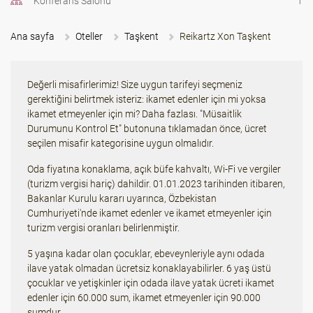
Konferans Salonu
1
Ana sayfa
Oteller
Taşkent
Reikartz Xon Taşkent
Değerli misafirlerimiz! Size uygun tarifeyi seçmeniz
gerektiğini belirtmek isteriz: ikamet edenler için mi yoksa
ikamet etmeyenler için mi? Daha fazlası. "Müsaitlik
Durumunu Kontrol Et" butonuna tıklamadan önce, ücret
seçilen misafir kategorisine uygun olmalıdır.
Oda fiyatına konaklama, açık büfe kahvaltı, Wi-Fi ve vergiler
(turizm vergisi hariç) dahildir. 01.01.2023 tarihinden itibaren,
Bakanlar Kurulu kararı uyarınca, Özbekistan
Cumhuriyeti'nde ikamet edenler ve ikamet etmeyenler için
turizm vergisi oranları belirlenmiştir.
5 yaşına kadar olan çocuklar, ebeveynleriyle aynı odada
ilave yatak olmadan ücretsiz konaklayabilirler. 6 yaş üstü
çocuklar ve yetişkinler için odada ilave yatak ücreti ikamet
edenler için 60.000 sum, ikamet etmeyenler için 90.000
sumdur.