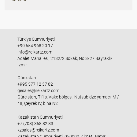
Türkiye Cumhuriyeti
+90 554 968 20 17
info@reikartz.com
Adalet Mahallesi, 2132/2 Sokak, No:3/27 Bayraklı/
İzmir
Gürcistan
+995 577 12 37 82
gesales@reikartz.com
Gürcistan, Tiflis, Vake bölgesi, Nutsubidze yamacı, M /
r II, Çeyrek IV, bina N2
Kazakistan Cumhuriyeti
+7 (708) 358 82 83
kzsales@reikartz.com
Kazakistan Cumhuriyeti, 050000, Almatı, Batyr