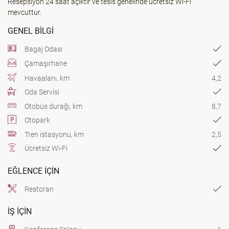
Resepsiyon 24 saat açıktır ve tesis genelinde ücretsiz Wi-Fi
mevcuttur.
GENEL BILGI
Bagaj Odası
Çamaşırhane
Havaalanı, km
4,2
Oda Servisi
Otobüs durağı, km
8,7
Otopark
Tren istasyonu, km
2,5
Ücretsiz Wi-Fi
EĞLENCE IÇIN
Restoran
İŞ IÇIN