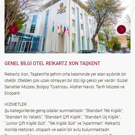
GENEL BILGI OTEL REIKARTZ XON TAŞKENT
Reikartz Xon, Taşkent'te şehrin orta kesiminde yer alan aydınlık bir
oteldir. Otelden çok uzak olmayan bir dizi ilgi çekici yer vardır: Güzel
Sanatlar Müzesi, Bolşoy Tiyatrosu. Alisher Navoi, Tarih Müzesi ve
Ecopark.
HİZMETLER
Şu kategorilerde geniş odalar sunmaktadır: "Standart Tek Kişilik",
"Standart İki Yataklı", "Standart Çift Kişilik", "Standart Üç Kişilik",
"Junior Çift Kişilik Süit", "Tek Kişilik Süit" ve "Apartman". Reikartz
Xon'da restoran, otopark ve sakin bir avlu bulunmaktadır.