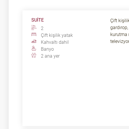
SUITE
Çift kişi
gardırop,
2
kurutma m
Çift kişilik yatak
televizyo
Kahvaltı dahil
Banyo
2 ana yer