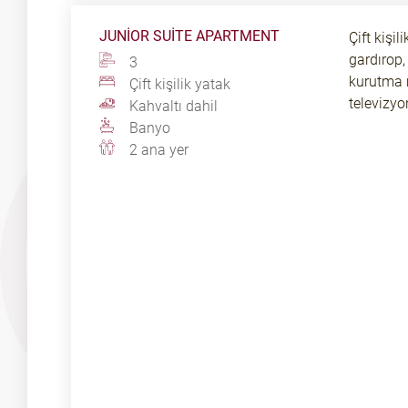
JUNIOR SUITE APARTMENT
Çift kişi
gardırop,
3
kurutma m
Çift kişilik yatak
televizyo
Kahvaltı dahil
Banyo
2 ana yer