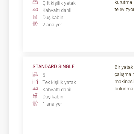
kurutma m
Çift kişilik yatak
televizyo
Kahvaltı dahil
Duş kabini
2 ana yer
STANDARD SINGLE
Bir yatak
çalışma m
6
makinesi, 
Tek kişilik yatak
bulunmak
Kahvaltı dahil
Duş kabini
1 ana yer