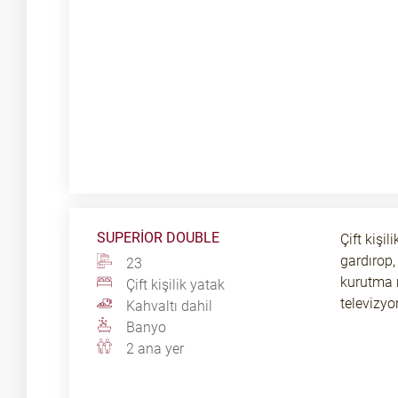
SUPERIOR DOUBLE
Çift kişi
gardırop,
23
kurutma m
Çift kişilik yatak
televizyo
Kahvaltı dahil
Banyo
2 ana yer