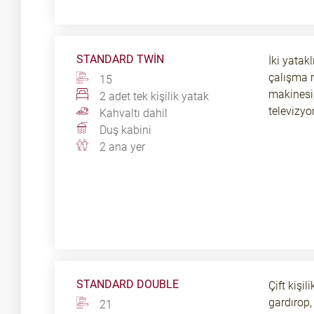
STANDARD TWIN
İki yatak
çalışma m
15
makinesi, 
2 adet tek kişilik yatak
televizyo
Kahvaltı dahil
Duş kabini
2 ana yer
STANDARD DOUBLE
Çift kişi
gardırop,
21