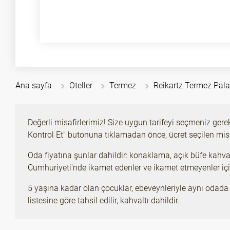
Ana sayfa
Oteller
Termez
Reikartz Termez Pal
Değerli misafirlerimiz! Size uygun tarifeyi seçmeniz gere
Kontrol Et" butonuna tıklamadan önce, ücret seçilen misa
Oda fiyatına şunlar dahildir: konaklama, açık büfe kahvalt
Cumhuriyeti'nde ikamet edenler ve ikamet etmeyenler için 
5 yaşına kadar olan çocuklar, ebeveynleriyle aynı odada i
listesine göre tahsil edilir, kahvaltı dahildir.