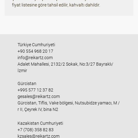
fiyat listesine göre tahsil edilir, kahvaltı dahildir.
Türkiye Cumhuriyeti
+90 554 968 20 17
info@reikartz.com
Adalet Mahallesi, 2132/2 Sokak, No:3/27 Bayraklı/
İzmir
Gürcistan
+995 577 12 37 82
gesales@reikartz.com
Gürcistan, Tiflis, Vake bölgesi, Nutsubidze yamacı, M /
r II, Çeyrek IV, bina N2
Kazakistan Cumhuriyeti
+7 (708) 358 82 83
kzsales@reikartz.com