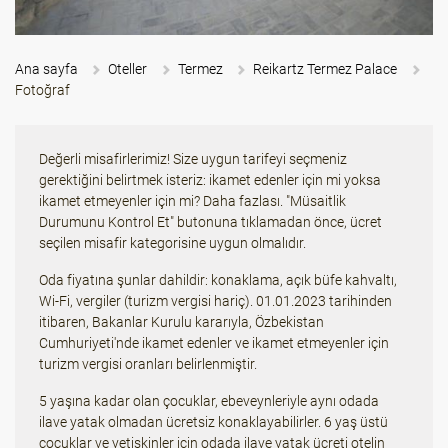
Ana sayfa
Oteller
Termez
Reikartz Termez Palace
Fotoğraf
Değerli misafirlerimiz! Size uygun tarifeyi seçmeniz
gerektiğini belirtmek isteriz: ikamet edenler için mi yoksa
ikamet etmeyenler için mi? Daha fazlası. "Müsaitlik
Durumunu Kontrol Et" butonuna tıklamadan önce, ücret
seçilen misafir kategorisine uygun olmalıdır.
Oda fiyatına şunlar dahildir: konaklama, açık büfe kahvaltı,
Wi-Fi, vergiler (turizm vergisi hariç). 01.01.2023 tarihinden
itibaren, Bakanlar Kurulu kararıyla, Özbekistan
Cumhuriyeti'nde ikamet edenler ve ikamet etmeyenler için
turizm vergisi oranları belirlenmiştir.
5 yaşına kadar olan çocuklar, ebeveynleriyle aynı odada
ilave yatak olmadan ücretsiz konaklayabilirler. 6 yaş üstü
çocuklar ve yetişkinler için odada ilave yatak ücreti otelin