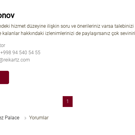
onov
indeki hizmet düzeyine ilişkin soru ve önerileriniz varsa talebi
e kalanlar hakkındaki izlenimlerinizi de paylaşırsanız çok sevinir
tor
 +998 94 540 54 55
v@reikartz.com
N
(current)
1
ez Palace
Yorumlar