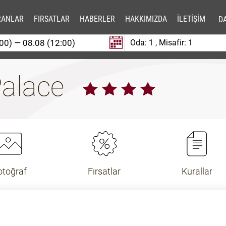
RANLAR
FIRSATLAR
HABERLER
HAKKIMIZDA
İLETİŞİM
DA
Oda:
1
, Misafir:
1
Palace
otoğraf
Fırsatlar
Kurallar