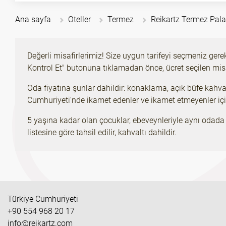
Ana sayfa
Oteller
Termez
Reikartz Termez Pal
Değerli misafirlerimiz! Size uygun tarifeyi seçmeniz gere
Kontrol Et" butonuna tıklamadan önce, ücret seçilen misa
Oda fiyatına şunlar dahildir: konaklama, açık büfe kahvalt
Cumhuriyeti'nde ikamet edenler ve ikamet etmeyenler için 
5 yaşına kadar olan çocuklar, ebeveynleriyle aynı odada i
listesine göre tahsil edilir, kahvaltı dahildir.
Türkiye Cumhuriyeti
+90 554 968 20 17
info@reikartz.com