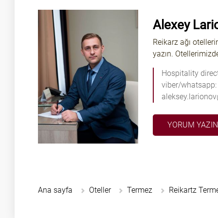
Alexey Lari
Reikarz ağı oteller
yazın. Otellerimizd
Hospitality direc
viber/whatsapp:
aleksey.lariono
YORUM YAZI
Ana sayfa
Oteller
Termez
Reikartz Term