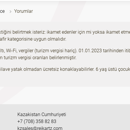
ace
Yorumlar
ktiğini belirtmek isteriz: ikamet edenler için mi yoksa ikamet e
fir kategorisine uygun olmalıdır.
ı, Wi-Fi, vergiler (turizm vergisi hariç). 01.01.2023 tarihinden i
turizm vergisi oranları belirlenmiştir.
lave yatak olmadan ücretsiz konaklayabilirler. 6 yaş üstü çocuklar
Kazakistan Cumhuriyeti
+7 (708) 358 82 83
kzsales@reikartz.com