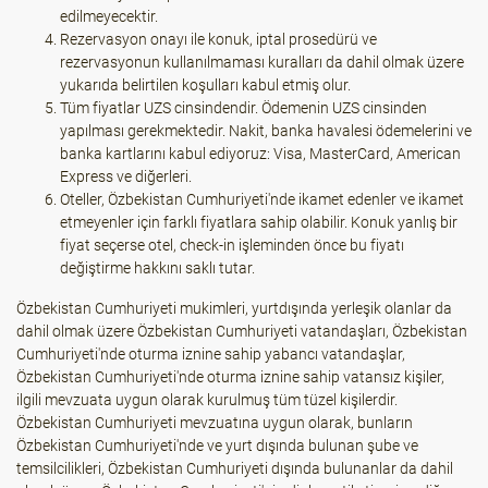
edilmeyecektir.
Rezervasyon onayı ile konuk, iptal prosedürü ve
rezervasyonun kullanılmaması kuralları da dahil olmak üzere
yukarıda belirtilen koşulları kabul etmiş olur.
Tüm fiyatlar UZS cinsindendir. Ödemenin UZS cinsinden
yapılması gerekmektedir. Nakit, banka havalesi ödemelerini ve
banka kartlarını kabul ediyoruz: Visa, MasterCard, American
Express ve diğerleri.
Oteller, Özbekistan Cumhuriyeti'nde ikamet edenler ve ikamet
etmeyenler için farklı fiyatlara sahip olabilir. Konuk yanlış bir
fiyat seçerse otel, check-in işleminden önce bu fiyatı
değiştirme hakkını saklı tutar.
Özbekistan Cumhuriyeti mukimleri, yurtdışında yerleşik olanlar da
dahil olmak üzere Özbekistan Cumhuriyeti vatandaşları, Özbekistan
Cumhuriyeti'nde oturma iznine sahip yabancı vatandaşlar,
Özbekistan Cumhuriyeti'nde oturma iznine sahip vatansız kişiler,
ilgili mevzuata uygun olarak kurulmuş tüm tüzel kişilerdir.
Özbekistan Cumhuriyeti mevzuatına uygun olarak, bunların
Özbekistan Cumhuriyeti'nde ve yurt dışında bulunan şube ve
temsilcilikleri, Özbekistan Cumhuriyeti dışında bulunanlar da dahil