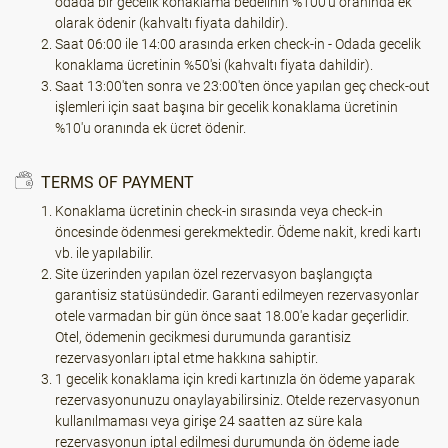
odada bir gecelik konaklama bedelinin %100'ü oranında ek
olarak ödenir (kahvaltı fiyata dahildir).
Saat 06:00 ile 14:00 arasında erken check-in - Odada gecelik
konaklama ücretinin %50'si (kahvaltı fiyata dahildir).
Saat 13:00'ten sonra ve 23:00'ten önce yapılan geç check-out
işlemleri için saat başına bir gecelik konaklama ücretinin
%10'u oranında ek ücret ödenir.
TERMS OF PAYMENT
Konaklama ücretinin check-in sırasında veya check-in
öncesinde ödenmesi gerekmektedir. Ödeme nakit, kredi kartı
vb. ile yapılabilir.
Site üzerinden yapılan özel rezervasyon başlangıçta
garantisiz statüsündedir. Garanti edilmeyen rezervasyonlar
otele varmadan bir gün önce saat 18.00'e kadar geçerlidir.
Otel, ödemenin gecikmesi durumunda garantisiz
rezervasyonları iptal etme hakkına sahiptir.
1 gecelik konaklama için kredi kartınızla ön ödeme yaparak
rezervasyonunuzu onaylayabilirsiniz. Otelde rezervasyonun
kullanılmaması veya girişe 24 saatten az süre kala
rezervasyonun iptal edilmesi durumunda ön ödeme iade