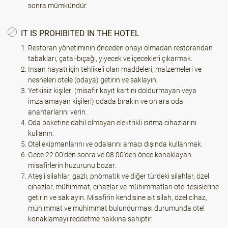
sonra mümkündür.
IT IS PROHIBITED IN THE HOTEL
Restoran yönetiminin önceden onayı olmadan restorandan
tabakları, çatal-bıçağı, yiyecek ve içecekleri çıkarmak.
İnsan hayatı için tehlikeli olan maddeleri, malzemeleri ve
nesneleri otele (odaya) getirin ve saklayın.
Yetkisiz kişileri (misafir kayıt kartını doldurmayan veya
imzalamayan kişileri) odada bırakın ve onlara oda
anahtarlarını verin.
Oda paketine dahil olmayan elektrikli ısıtma cihazlarını
kullanın.
Otel ekipmanlarını ve odalarını amacı dışında kullanmak.
Gece 22:00'den sonra ve 08:00'den önce konaklayan
misafirlerin huzurunu bozar.
Ateşli silahlar, gazlı, pnömatik ve diğer türdeki silahlar, özel
cihazlar, mühimmat, cihazlar ve mühimmatları otel tesislerine
getirin ve saklayın. Misafirin kendisine ait silah, özel cihaz,
mühimmat ve mühimmat bulundurması durumunda otel
konaklamayı reddetme hakkına sahiptir.