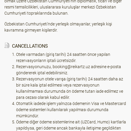
olmak üzere Özbekistan Cumhuriyeti'nin diplomatik, ticari ve diğer
resmi temsilcilikleri, uluslararası kuruluşlar merkezi Özbekistan
Cumhuriyeti topraklarında bulunan.
Özbekistan Cumhuriyeti'nde yerleşik olmayanlar, yerleşik kişi
kavramına girmeyen kişilerdir.
CANCELLATIONS
Otele varmadan (giriş tarihi) 24 saatten önce yapılan
rezervasyonların iptali ücretsizdir.
Rezervasyonunuzu, booking@reikartz.uz adresine e-posta
göndererek iptal edebilirsiniz.
Rezervasyonun otele varışa (giriş tarihi) 24 saatten daha az
bir süre kala iptal edilmesi veya rezervasyonun
kullanılmaması durumunda ön ödeme tutarı iade edilmez ve
para cezası olarak kabul edilir.
Otomatik iadede işlem yalnızca ödemenin Visa ve Mastercard
ödeme sistemleri kullanılarak yapılması durumunda
mümkündür.
Ödeme diğer ödeme sistemlerine ait (UZCard, Humo) kartlarla
yapıldıysa, geri ödeme ancak bankayla iletişime geçildikten