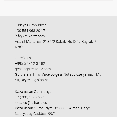
Türkiye Cumhuriyeti
+90 554 968 20 17
info@reikartz.com
Adalet Mahallesi, 2132/2 Sokak, No:3/27 Bayraklı/
İzmir
Gürcistan
+995 577 12 37 82
gesales@reikartz.com
Gürcistan, Tiflis, Vake bölgesi, Nutsubidze yamacı, M /
r II, Çeyrek IV, bina N2
Kazakistan Cumhuriyeti
+7 (708) 358 82 83
kzsales@reikartz.com
Kazakistan Cumhuriyeti, 050000, Almatı, Batyr
Nauryzbay Caddesi, 99/1