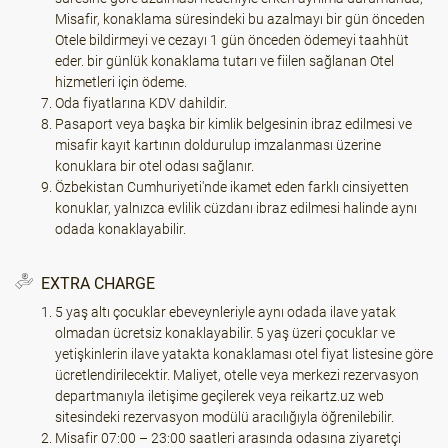
Misafir, konaklama süresindeki bu azalmayı bir gün önceden
Otele bildirmeyi ve cezayı 1 gün önceden ödemeyi taahhüt
eder. bir günlük konaklama tutarı ve fiilen sağlanan Otel
hizmetleri için ödeme.
Oda fiyatlarına KDV dahildir.
Pasaport veya başka bir kimlik belgesinin ibraz edilmesi ve
misafir kayıt kartının doldurulup imzalanması üzerine
konuklara bir otel odası sağlanır.
Özbekistan Cumhuriyeti'nde ikamet eden farklı cinsiyetten
konuklar, yalnızca evlilik cüzdanı ibraz edilmesi halinde aynı
odada konaklayabilir.
EXTRA CHARGE
5 yaş altı çocuklar ebeveynleriyle aynı odada ilave yatak
olmadan ücretsiz konaklayabilir. 5 yaş üzeri çocuklar ve
yetişkinlerin ilave yatakta konaklaması otel fiyat listesine göre
ücretlendirilecektir. Maliyet, otelle veya merkezi rezervasyon
departmanıyla iletişime geçilerek veya reikartz.uz web
sitesindeki rezervasyon modülü aracılığıyla öğrenilebilir.
Misafir 07:00 – 23:00 saatleri arasında odasına ziyaretçi