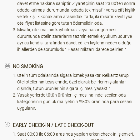
davet etme hakkına sahiptir. Ziyaretçinin saat 23:00'ten sonra
odada kalması durumunda, odada tek misafir varsa çift kişilik
ve tek kişilik konaklama arasındaki farkı, iki misafir kayıtlıysa
otel fiyat listesine göre tutarı ödemelidir. oda.
Misafir, otel malının kaybolması veya hasar görmesi
durumunda otelin zararlarını tazmin etmekle yükümlüdür ve
ayrıca kendisi tarafından davet edilen kişilerin neden olduğu
ihlallerden de sorumludur. Hasar miktarı idarece belirlenir.
NO SMOKING
Otelin tüm odalarında sigara içmek yasaktır. Reikartz Grup
Otel otellerinin tesislerinde, özel olarak belirlenmiş alanlar
dışında, tütün ürünlerinin sigara içilmesi yasaktır.
Yasak yerlerde tütün ürünleri içilmesi halinde, seçilen oda
kategorisinin günlük maliyetinin %50'si oranında para cezası
uygulanır.
EARLY CHECK-IN / LATE CHECK-OUT
Saat 00:00 ile 06:00 arasında yapılan erken check-in işlemleri,