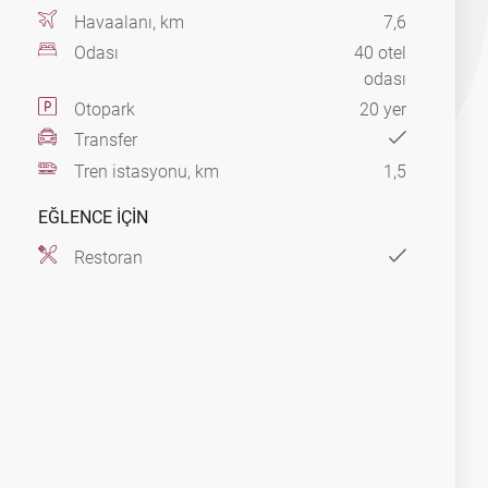
Havaalanı, km
7,6
Odası
40 otel
odası
Otopark
20 yer
Transfer
Tren istasyonu, km
1,5
EĞLENCE IÇIN
Restoran