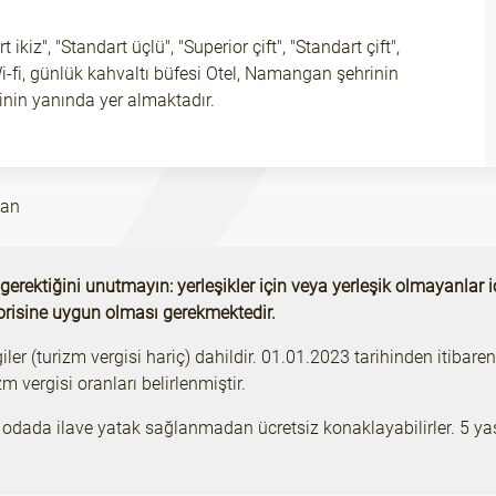
kiz", "Standart üçlü", "Superior çift", "Standart çift",
 Wi-fi, günlük kahvaltı büfesi Otel, Namangan şehrinin
inin yanında yer almaktadır.
gan
gerektiğini unutmayın: yerleşikler için veya yerleşik olmayanlar i
orisine uygun olması gerekmektedir.
iler (turizm vergisi hariç) dahildir. 01.01.2023 tarihinden itibar
m vergisi oranları belirlenmiştir.
ı odada ilave yatak sağlanmadan ücretsiz konaklayabilirler. 5 yaş