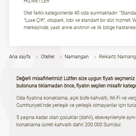
HİZMETLER
Otel farklı kategorilerde 40 oda sunmaktadır: "Standart i
"Luxe Çift", otopark, lobi ve standart bir dizi hizmet:
merkezinde, yaslı anne anıtının ve ilk bölge hastanes
Ana sayfa
Oteller
Namangan
Reikartz Naman
Değerli misafirlerimiz! Lütfen size uygun fiyatı seçmeniz 
butonuna tıklamadan önce, fiyatın seçilen misafir kateg
Oda fiyatına konaklama, açık büfe kahvaltı, Wi-Fi ve verg
Cumhuriyeti'nde yerleşik ve yerleşik olmayanlar için turiz
5 yaşına kadar olan çocuklar (dahil), ebeveynleriyle ayn
konaklama ücreti kahvaltı dahil 200.000 Sum'dur.