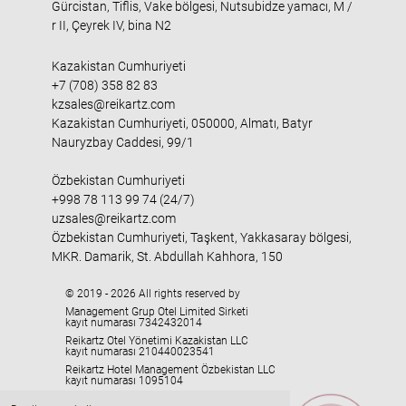
Gürcistan, Tiflis, Vake bölgesi, Nutsubidze yamacı, M /
r II, Çeyrek IV, bina N2
Kazakistan Cumhuriyeti
+7 (708) 358 82 83
kzsales@reikartz.com
Kazakistan Cumhuriyeti, 050000, Almatı, Batyr
Nauryzbay Caddesi, 99/1
Özbekistan Cumhuriyeti
+998 78 113 99 74 (24/7)
uzsales@reikartz.com
Özbekistan Cumhuriyeti, Taşkent, Yakkasaray bölgesi,
MKR. Damarik, St. Abdullah Kahhora, 150
© 2019 - 2026 All rights reserved by
Management Grup Otel Limited Sirketi
kayıt numarası 7342432014
Reikartz Otel Yönetimi Kazakistan LLC
kayıt numarası 210440023541
Reikartz Hotel Management Özbekistan LLC
kayıt numarası 1095104
HMC «Georgia» LLC