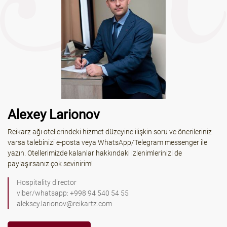
Alexey Larionov
Reikarz ağı otellerindeki hizmet düzeyine ilişkin soru ve önerileriniz
varsa talebinizi e-posta veya WhatsApp/Telegram messenger ile
yazın. Otellerimizde kalanlar hakkındaki izlenimlerinizi de
paylaşırsanız çok sevinirim!
Hospitality director
viber/whatsapp: +998 94 540 54 55
aleksey.larionov@reikartz.com