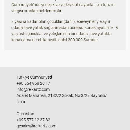
Cumhuriyeti'nde yerleşik ve yerleşik olmayanlar için turizm
vergisi oranları belirlenmiştir.
5 yaşına kadar olan çocuklar (dahil), ebeveynleriyle aynı
odada ilave yatak sağlanmadan ücretsiz konaklayabilirler. 5
yaş üstü çocuklar ve yetişkinlerin bir odada ilave yatakta
konaklama ücreti kahvaltı dahil 200.000 Sum'dur.
Türkiye Cumhuriyeti
+90 554 968 20 17
info@reikartz.com
Adalet Mahallesi, 2132/2 Sokak, No:3/27 Bayraklı/
İzmir
Gürcistan
+995 577 12 37 82
gesales@reikartz.com