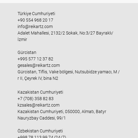
Türkiye Cumhuriyeti
+90 554 968 20 17
info@reikartz.com
Adalet Mahallesi, 2132/2 Sokak, No:3/27 Bayraklı/
İzmir
Gürcistan
+995 577 12 37 82
gesales@reikartz.com
Gürcistan, Tiflis, Vake bölgesi, Nutsubidze yamacı, M /
r II, Çeyrek IV, bina N2
Kazakistan Cumhuriyeti
+7 (708) 358 82 83
kzsales@reikartz.com
Kazakistan Cumhuriyeti, 050000, Almatı, Batyr
Nauryzbay Caddesi, 99/1
Özbekistan Cumhuriyeti
+998 78 113 99 74 (24/7)