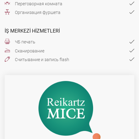
Переговорная комната
Организация фуршета
İŞ MERKEZI HIZMETLERI
ЧБ печать
Сканирование
Считывание и запись flash