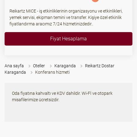
Reikartz MICE - iş etkinliklerinin organizasyonu ve etkinlikleri,
yemek servisi, ekipman temini ve transfer. Kişiye özel etkinlik
fiyatlandırma aracımız 7/24 hizmetinizdedir..
Fiyat Hesaplama
Ana sayfa
Oteller
Karaganda
Reikartz Dostar
Karaganda
Konferans hizmeti
Oda fiyatına kahvaltı ve KDV dahildir. Wi-Fİ ve otopark
misafilerimize ücretsizdir.