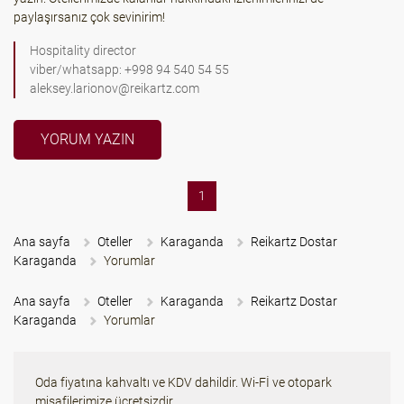
paylaşırsanız çok sevinirim!
Hospitality director
viber/whatsapp: +998 94 540 54 55
aleksey.larionov@reikartz.com
YORUM YAZIN
(current)
1
Ana sayfa
Oteller
Karaganda
Reikartz Dostar
Karaganda
Yorumlar
Ana sayfa
Oteller
Karaganda
Reikartz Dostar
Karaganda
Yorumlar
Oda fiyatına kahvaltı ve KDV dahildir. Wi-Fİ ve otopark
misafilerimize ücretsizdir.