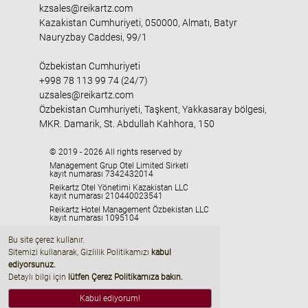
kzsales@reikartz.com
Kazakistan Cumhuriyeti, 050000, Almatı, Batyr
Nauryzbay Caddesi, 99/1
Özbekistan Cumhuriyeti
+998 78 113 99 74 (24/7)
uzsales@reikartz.com
Özbekistan Cumhuriyeti, Taşkent, Yakkasaray bölgesi,
MKR. Damarik, St. Abdullah Kahhora, 150
© 2019 - 2026 All rights reserved by
Management Grup Otel Limited Sirketi
kayıt numarası 7342432014
Reikartz Otel Yönetimi Kazakistan LLC
kayıt numarası 210440023541
Reikartz Hotel Management Özbekistan LLC
kayıt numarası 1095104
HMC «Georgia» LLC
Bu site çerez kullanır.
kayıt numarası 405329416
Sitemizi kullanarak, Gizlilik Politikamızı
kabul
ediyorsunuz
.
Detaylı bilgi için
lütfen Çerez Politikamıza bakın.
Kabul ediyorum!