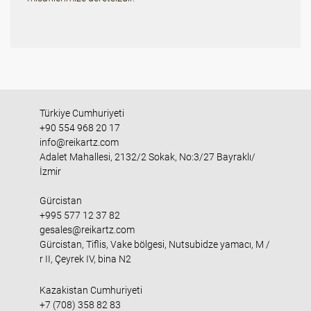
Türkiye Cumhuriyeti
+90 554 968 20 17
info@reikartz.com
Adalet Mahallesi, 2132/2 Sokak, No:3/27 Bayraklı/
İzmir
Gürcistan
+995 577 12 37 82
gesales@reikartz.com
Gürcistan, Tiflis, Vake bölgesi, Nutsubidze yamacı, M /
r II, Çeyrek IV, bina N2
Kazakistan Cumhuriyeti
+7 (708) 358 82 83