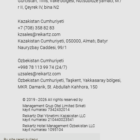
Gürcistan, Tiflis, Vake bölgesi, Nutsubidze yamacı, M /
r II, Çeyrek IV, bina N2
Kazakistan Cumhuriyeti
+7 (708) 358 82 83
kzsales@reikartz.com
Kazakistan Cumhuriyeti, 050000, Almatı, Batyr
Nauryzbay Caddesi, 99/1
Özbekistan Cumhuriyeti
+998 78 113 99 74 (24/7)
uzsales@reikartz.com
Özbekistan Cumhuriyeti, Taşkent, Yakkasaray bölgesi,
MKR. Damarik, St. Abdullah Kahhora, 150
© 2019 - 2026 All rights reserved by
Management Grup Otel Limited Sirketi
kayıt numarası 7342432014
Reikartz Otel Yönetimi Kazakistan LLC
kayıt numarası 210440023541
Reikartz Hotel Management Özbekistan LLC
kayıt numarası 1095104
HMC «Georgia» LLC
Bu site çerez kullanır.
kayıt numarası 405329416