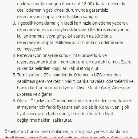
otele varmadan bir gün önce saat 18.00'e kadar geçerlidir.
Otel, ödemenin gecikmesi durumunda garantisiz
rezervasyonları iptal etme hakkına sahiptir.
1 gecelik konaklama için kredi kartınızla ön ödeme yaparak
rezervasyonunuzu onaylayabilirsiniz. Otelde rezervasyonun
kullanılmaması veya girişe 24 saatten az süre kala
rezervasyonun iptal edilmesi durumunda ön ödeme iade
edilmeyecektir.
Rezervasyon onayı ile konuk, iptal prosedürü ve
rezervasyonun kullanılmaması kuralları da dahil olmak üzere
yukarıda belirtilen koşulları kabul etmiş olur.
Tüm fiyatlar UZS cinsindendir. Ödemenin UZS cinsinden
yapılması gerekmektedir. Nakit, banka havalesi ödemelerini ve
banka kartlarını kabul ediyoruz: Visa, MasterCard, American
Express ve diğerleri.
Oteller, Özbekistan Cumhuriyeti'nde ikamet edenler ve ikamet
etmeyenler için farklı fiyatlara sahip olabilir. Konuk yanlış bir
fiyat seçerse otel, check-in işleminden önce bu fiyatı
değiştirme hakkını saklı tutar.
Özbekistan Cumhuriyeti mukimleri, yurtdışında yerleşik olanlar da