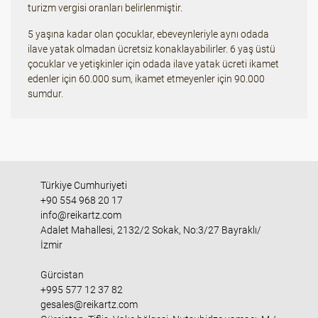
turizm vergisi oranları belirlenmiştir.
5 yaşına kadar olan çocuklar, ebeveynleriyle aynı odada
ilave yatak olmadan ücretsiz konaklayabilirler. 6 yaş üstü
çocuklar ve yetişkinler için odada ilave yatak ücreti ikamet
edenler için 60.000 sum, ikamet etmeyenler için 90.000
sumdur.
Türkiye Cumhuriyeti
+90 554 968 20 17
info@reikartz.com
Adalet Mahallesi, 2132/2 Sokak, No:3/27 Bayraklı/
İzmir
Gürcistan
+995 577 12 37 82
gesales@reikartz.com