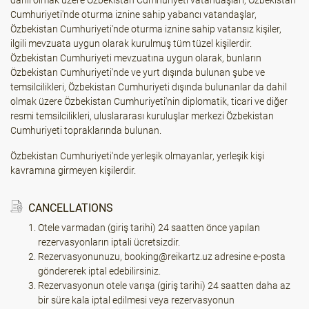
dahil olmak üzere Özbekistan Cumhuriyeti vatandaşları, Özbekistan
Cumhuriyeti'nde oturma iznine sahip yabancı vatandaşlar,
Özbekistan Cumhuriyeti'nde oturma iznine sahip vatansız kişiler,
ilgili mevzuata uygun olarak kurulmuş tüm tüzel kişilerdir.
Özbekistan Cumhuriyeti mevzuatına uygun olarak, bunların
Özbekistan Cumhuriyeti'nde ve yurt dışında bulunan şube ve
temsilcilikleri, Özbekistan Cumhuriyeti dışında bulunanlar da dahil
olmak üzere Özbekistan Cumhuriyeti'nin diplomatik, ticari ve diğer
resmi temsilcilikleri, uluslararası kuruluşlar merkezi Özbekistan
Cumhuriyeti topraklarında bulunan.
Özbekistan Cumhuriyeti'nde yerleşik olmayanlar, yerleşik kişi
kavramına girmeyen kişilerdir.
CANCELLATIONS
Otele varmadan (giriş tarihi) 24 saatten önce yapılan
rezervasyonların iptali ücretsizdir.
Rezervasyonunuzu, booking@reikartz.uz adresine e-posta
göndererek iptal edebilirsiniz.
Rezervasyonun otele varışa (giriş tarihi) 24 saatten daha az
bir süre kala iptal edilmesi veya rezervasyonun