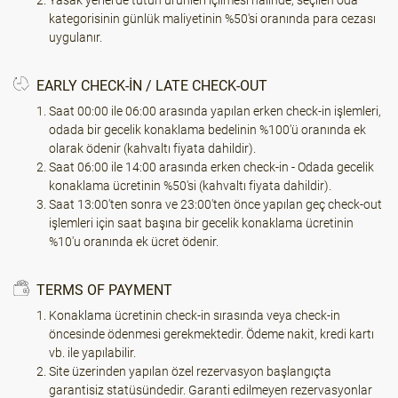
Yasak yerlerde tütün ürünleri içilmesi halinde, seçilen oda
kategorisinin günlük maliyetinin %50'si oranında para cezası
uygulanır.
EARLY CHECK-IN / LATE CHECK-OUT
Saat 00:00 ile 06:00 arasında yapılan erken check-in işlemleri,
odada bir gecelik konaklama bedelinin %100'ü oranında ek
olarak ödenir (kahvaltı fiyata dahildir).
Saat 06:00 ile 14:00 arasında erken check-in - Odada gecelik
konaklama ücretinin %50'si (kahvaltı fiyata dahildir).
Saat 13:00'ten sonra ve 23:00'ten önce yapılan geç check-out
işlemleri için saat başına bir gecelik konaklama ücretinin
%10'u oranında ek ücret ödenir.
TERMS OF PAYMENT
Konaklama ücretinin check-in sırasında veya check-in
öncesinde ödenmesi gerekmektedir. Ödeme nakit, kredi kartı
vb. ile yapılabilir.
Site üzerinden yapılan özel rezervasyon başlangıçta
garantisiz statüsündedir. Garanti edilmeyen rezervasyonlar