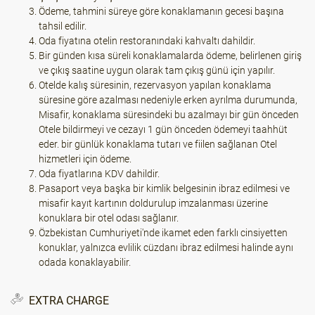
Ödeme, tahmini süreye göre konaklamanın gecesi başına
tahsil edilir.
Oda fiyatına otelin restoranındaki kahvaltı dahildir.
Bir günden kısa süreli konaklamalarda ödeme, belirlenen giriş
ve çıkış saatine uygun olarak tam çıkış günü için yapılır.
Otelde kalış süresinin, rezervasyon yapılan konaklama
süresine göre azalması nedeniyle erken ayrılma durumunda,
Misafir, konaklama süresindeki bu azalmayı bir gün önceden
Otele bildirmeyi ve cezayı 1 gün önceden ödemeyi taahhüt
eder. bir günlük konaklama tutarı ve fiilen sağlanan Otel
hizmetleri için ödeme.
Oda fiyatlarına KDV dahildir.
Pasaport veya başka bir kimlik belgesinin ibraz edilmesi ve
misafir kayıt kartının doldurulup imzalanması üzerine
konuklara bir otel odası sağlanır.
Özbekistan Cumhuriyeti'nde ikamet eden farklı cinsiyetten
konuklar, yalnızca evlilik cüzdanı ibraz edilmesi halinde aynı
odada konaklayabilir.
EXTRA CHARGE