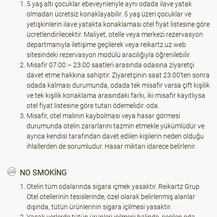
5 yaş altı çocuklar ebeveynleriyle aynı odada ilave yatak
olmadan ücretsiz konaklayabilir. 5 yaş üzeri çocuklar ve
yetişkinlerin ilave yatakta konaklaması otel fiyat listesine göre
ücretlendirilecektir. Maliyet, otelle veya merkezi rezervasyon
departmanıyla iletişime geçilerek veya reikartz.uz web
sitesindeki rezervasyon modülü aracılığıyla öğrenilebilir.
Misafir 07:00 – 23:00 saatleri arasında odasına ziyaretçi
davet etme hakkına sahiptir. Ziyaretçinin saat 23:00'ten sonra
odada kalması durumunda, odada tek misafir varsa çift kişilik
ve tek kişilik konaklama arasındaki farkı, iki misafir kayıtlıysa
otel fiyat listesine göre tutarı ödemelidir. oda.
Misafir, otel malının kaybolması veya hasar görmesi
durumunda otelin zararlarını tazmin etmekle yükümlüdür ve
ayrıca kendisi tarafından davet edilen kişilerin neden olduğu
ihlallerden de sorumludur. Hasar miktarı idarece belirlenir.
NO SMOKING
Otelin tüm odalarında sigara içmek yasaktır. Reikartz Grup
Otel otellerinin tesislerinde, özel olarak belirlenmiş alanlar
dışında, tütün ürünlerinin sigara içilmesi yasaktır.