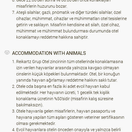
Gece 22:00'den sonra ve 08:00'den önce konaklayan
misafirlerin huzurunu bozar.
Ateşli silahlar, gazlı, pnömatik ve diğer türdeki silahlar, özel
cihazlar, mühimmat, cihazlar ve mühimmatları otel tesislerine
getirin ve saklayın. Misafirin kendisine ait silah, özel cihaz,
mühimmat ve mühimmat bulundurması durumunda otel
konaklamayı reddetme hakkına sahiptir.
ACCOMMODATION WITH ANIMALS
Reikartz Grup Otel zincirinin tüm otellerinde konaklamasına
izin verilen hayvanlar arasında yalnızca kavgacı olmayan
cinslerin küçük köpekleri bulunmaktadır. Otel, bir konuğun
yanında hayvan ağırlamayı reddetme hakkını saklı tutar.
Otele oda başına en fazla iki adet evcil hayvan kabul
edilmektedir. Her hayvanın ücreti, 1 gecelik tek kişilik
konaklama ücretinin %50'sidir (misafirin kalış süresine
bakılmaksızın).
Otele hayvanla gelen misafirlerin, hayvan pasaportu ve
hayvana yapılan tüm aşıları gösteren veteriner sertifikasının
olması gerekmektedir.
Evcil hayvanlara otelin önceden onayıyla ve yalnızca belirli