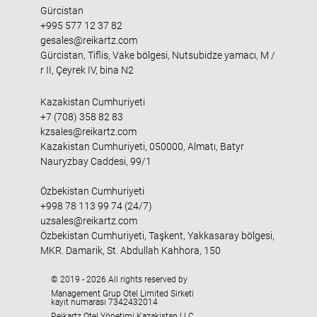
Gürcistan
+995 577 12 37 82
gesales@reikartz.com
Gürcistan, Tiflis, Vake bölgesi, Nutsubidze yamacı, M /
r II, Çeyrek IV, bina N2
Kazakistan Cumhuriyeti
+7 (708) 358 82 83
kzsales@reikartz.com
Kazakistan Cumhuriyeti, 050000, Almatı, Batyr
Nauryzbay Caddesi, 99/1
Özbekistan Cumhuriyeti
+998 78 113 99 74 (24/7)
uzsales@reikartz.com
Özbekistan Cumhuriyeti, Taşkent, Yakkasaray bölgesi,
MKR. Damarik, St. Abdullah Kahhora, 150
© 2019 - 2026 All rights reserved by
Management Grup Otel Limited Sirketi
kayıt numarası 7342432014
Reikartz Otel Yönetimi Kazakistan LLC