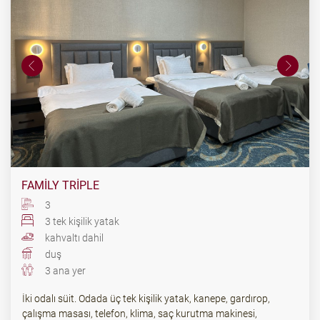
FAMILY TRIPLE
3
3 tek kişilik yatak
kahvaltı dahil
duş
3 ana yer
İki odalı süit. Odada üç tek kişilik yatak, kanepe, gardırop,
çalışma masası, telefon, klima, saç kurutma makinesi,