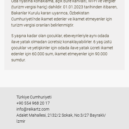
Oda fiyatına konaklama, açık büfe kahvaltı, Wi-Fi ve vergiler
(turizm vergisi hariç) dahildir. 01.01.2023 tarihinden itibaren,
Bakanlar Kurulu kararı uyarınca, Özbekistan
Cumhuriyeti'nde ikamet edenler ve ikamet etmeyenler için
turizm vergisi oranları belirlenmiştir.
5 yaşına kadar olan çocuklar, ebeveynleriyle aynı odada
ilave yatak olmadan ücretsiz konaklayabilirler. 6 yaş üstü
çocuklar ve yetişkinler için odada ilave yatak ücreti ikamet
edenler için 60.000 sum, ikamet etmeyenler için 90.000
sumdur.
Türkiye Cumhuriyeti
+90 554 968 20 17
info@reikartz.com
Adalet Mahallesi, 2132/2 Sokak, No:3/27 Bayraklı/
İzmir