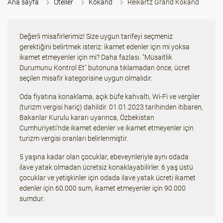
Ana sayfa
Oteller
Kokand
Reikartz Grand Kokand
Değerli misafirlerimiz! Size uygun tarifeyi seçmeniz
gerektiğini belirtmek isteriz: ikamet edenler için mi yoksa
ikamet etmeyenler için mi? Daha fazlası. "Müsaitlik
Durumunu Kontrol Et" butonuna tıklamadan önce, ücret
seçilen misafir kategorisine uygun olmalıdır.
Oda fiyatına konaklama, açık büfe kahvaltı, Wi-Fi ve vergiler
(turizm vergisi hariç) dahildir. 01.01.2023 tarihinden itibaren,
Bakanlar Kurulu kararı uyarınca, Özbekistan
Cumhuriyeti'nde ikamet edenler ve ikamet etmeyenler için
turizm vergisi oranları belirlenmiştir.
5 yaşına kadar olan çocuklar, ebeveynleriyle aynı odada
ilave yatak olmadan ücretsiz konaklayabilirler. 6 yaş üstü
çocuklar ve yetişkinler için odada ilave yatak ücreti ikamet
edenler için 60.000 sum, ikamet etmeyenler için 90.000
sumdur.