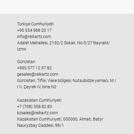
Türkiye Cumhuriyeti
+90 554 968 20 17
info@reikartz.com
Adalet Mahallesi, 2132/2 Sokak, No:3/27 Bayraklı/
İzmir
Gürcistan
+995 577 12 37 82
gesales@reikartz.com
Gürcistan, Tiflis, Vake bölgesi, Nutsubidze yamacı, M /
r II, Çeyrek IV, bina N2
Kazakistan Cumhuriyeti
+7 (708) 358 82 83
kzsales@reikartz.com
Kazakistan Cumhuriyeti, 050000, Almatı, Batyr
Nauryzbay Caddesi, 99/1