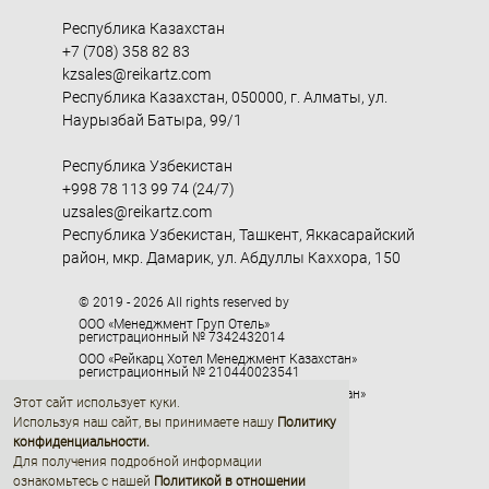
Республика Казахстан
+7 (708) 358 82 83
kzsales@reikartz.com
Республика Казахстан, 050000, г. Алматы, ул.
Наурызбай Батыра, 99/1
Республика Узбекистан
+998 78 113 99 74 (24/7)
uzsales@reikartz.com
Республика Узбекистан, Ташкент, Яккасарайский
район, мкр. Дамарик, ул. Абдуллы Каххора, 150
© 2019 - 2026 All rights reserved by
ООО «Менеджмент Груп Отель»
регистрационный № 7342432014
ООО «Рейкарц Хотел Менеджмент Казахстан»
регистрационный № 210440023541
ООО «Рейкарц Хотел Менеджмент Узбекистан»
Этот сайт использует куки.
регистрационный № 1095104
Используя наш сайт, вы принимаете нашу
Политику
ООО «Эйчэмси Джорджия»
конфиденциальности
.
регистрационный № 405329416
Для получения подробной информации
ознакомьтесь с нашей
Политикой в отношении