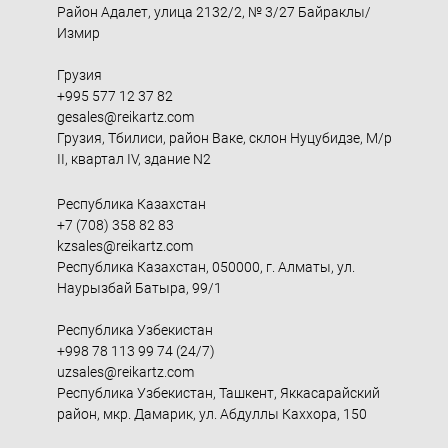
Район Адалет, улица 2132/2, № 3/27 Байраклы/
Измир
Грузия
+995 577 12 37 82
gesales@reikartz.com
Грузия, Тбилиси, район Ваке, склон Нуцубидзе, М/р
II, квартал IV, здание N2
Республика Казахстан
+7 (708) 358 82 83
kzsales@reikartz.com
Республика Казахстан, 050000, г. Алматы, ул.
Наурызбай Батыра, 99/1
Республика Узбекистан
+998 78 113 99 74 (24/7)
uzsales@reikartz.com
Республика Узбекистан, Ташкент, Яккасарайский
район, мкр. Дамарик, ул. Абдуллы Каххора, 150