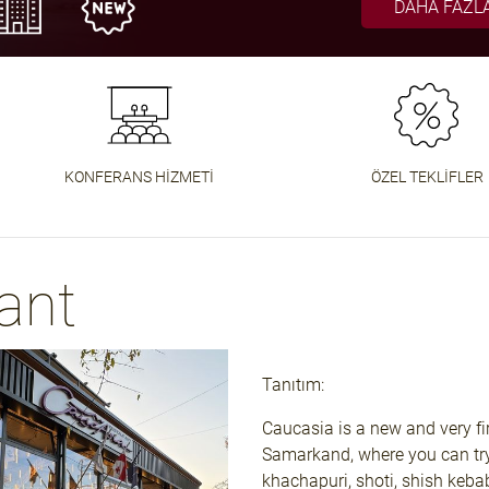
DAHA FAZLA
DAHA FAZLA
DAHA FAZLA
HABERLER
AÇIK SOH
I OKU
ZLA AYRINTI
ZLA DETAY
KONFERANS HIZMETI
ÖZEL TEKLIFLER
ant
Tanıtım:
Caucasia is a new and very fir
Samarkand, where you can try 
khachapuri, shoti, shish keba