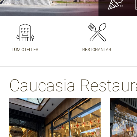
DEVAMIN
DAHA FA
DAHA FA
TÜM OTELLER
RESTORANLAR
Caucasia Restaur