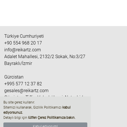
Türkiye Cumhuriyeti
+90 554 968 20 17
info@reikartz.com
Adalet Mahallesi, 2132/2 Sokak, No:3/27
Bayraklı/İzmir
Gürcistan
+995 577 12 37 82
gesales@reikartz.com
Gürcistan, Tiflis, Vake bölgesi, Nutsubidze
Bu site çerez kullanır.
yamacı, M / r II, Çeyrek IV, bina N2
Sitemizi kullanarak, Gizlilik Politikamızı
kabul
ediyorsunuz
.
Detaylı bilgi için
lütfen Çerez Politikamıza bakın.
Kabul ediyorum!