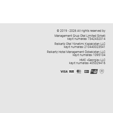
© 2019 - 2026 All rights reserved by
Management Grup Otel Limited Sirketi
kayıt numarası 7342432014
Reikartz Otel Yönetimi Kazakistan LLC
kayıt numarası 210440023541
Reikartz Hotel Management Özbekistan LLC
kayıt numarası 1095104
HMC «Georgia» LLC
kayıt numarası 405329416