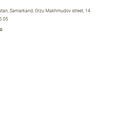
stan, Samarkand, Orzu Makhmudov street, 14
5 05
z: