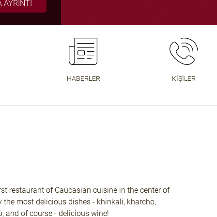
 AYRINTI
 AYRINTI
 AYRINTI
İ OKUYUN
BET BOTU
BENEFIT
MORE
MORE
HABERLER
KIŞILER
st restaurant of Caucasian cuisine in the center of
the most delicious dishes - khinkali, kharcho,
b, and of course - delicious wine!