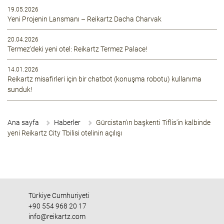
19.05.2026
Yeni Projenin Lansmanı – Reikartz Dacha Charvak
20.04.2026
Termez'deki yeni otel: Reikartz Termez Palace!
14.01.2026
Reikartz misafirleri için bir chatbot (konuşma robotu) kullanıma
sunduk!
Ana sayfa
Haberler
Gürcistan'ın başkenti Tiflis'in kalbinde
yeni Reikartz City Tbilisi otelinin açılışı
Türkiye Cumhuriyeti
+90 554 968 20 17
info@reikartz.com