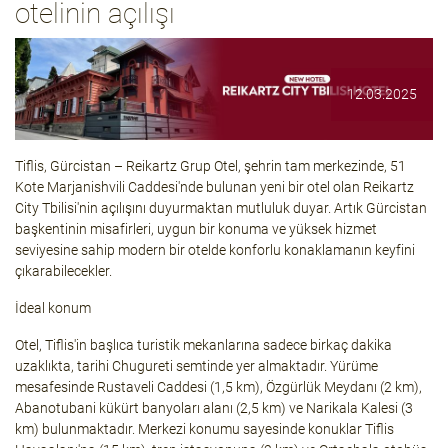
otelinin açılışı
12.03.2025
Tiflis, Gürcistan – Reikartz Grup Otel, şehrin tam merkezinde, 51
Kote Marjanishvili Caddesi'nde bulunan yeni bir otel olan
Reikartz
City Tbilisi'nin
açılışını duyurmaktan mutluluk duyar. Artık Gürcistan
başkentinin misafirleri, uygun bir konuma ve yüksek hizmet
seviyesine sahip modern bir otelde konforlu konaklamanın keyfini
çıkarabilecekler.
İdeal konum
Otel, Tiflis'in başlıca turistik mekanlarına sadece birkaç dakika
uzaklıkta, tarihi Chugureti semtinde yer almaktadır. Yürüme
mesafesinde Rustaveli Caddesi (1,5 km), Özgürlük Meydanı (2 km),
Abanotubani kükürt banyoları alanı (2,5 km) ve Narikala Kalesi (3
km) bulunmaktadır. Merkezi konumu sayesinde konuklar Tiflis