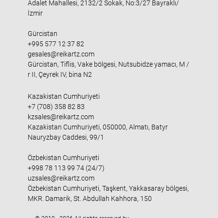
Adalet Mahallesi, 2132/2 Sokak, No:3/27 Bayraklı/
İzmir
Gürcistan
+995 577 12 37 82
gesales@reikartz.com
Gürcistan, Tiflis, Vake bölgesi, Nutsubidze yamacı, M /
r II, Çeyrek IV, bina N2
Kazakistan Cumhuriyeti
+7 (708) 358 82 83
kzsales@reikartz.com
Kazakistan Cumhuriyeti, 050000, Almatı, Batyr
Nauryzbay Caddesi, 99/1
Özbekistan Cumhuriyeti
+998 78 113 99 74 (24/7)
uzsales@reikartz.com
Özbekistan Cumhuriyeti, Taşkent, Yakkasaray bölgesi,
MKR. Damarik, St. Abdullah Kahhora, 150