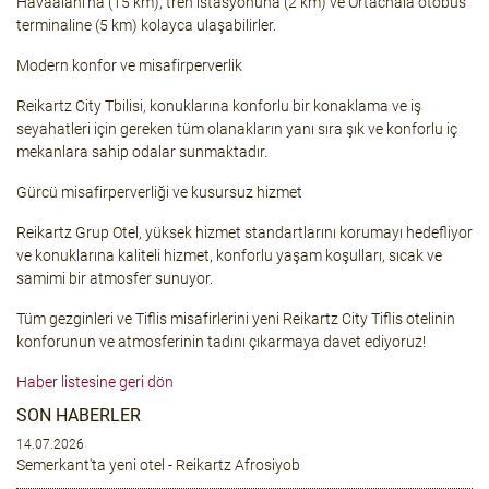
Havaalanı'na (15 km), tren istasyonuna (2 km) ve Ortachala otobüs
terminaline (5 km) kolayca ulaşabilirler.
Modern konfor ve misafirperverlik
Reikartz City Tbilisi, konuklarına konforlu bir konaklama ve iş
seyahatleri için gereken tüm olanakların yanı sıra şık ve konforlu iç
mekanlara sahip odalar sunmaktadır.
Gürcü misafirperverliği ve kusursuz hizmet
Reikartz Grup Otel, yüksek hizmet standartlarını korumayı hedefliyor
ve konuklarına kaliteli hizmet, konforlu yaşam koşulları, sıcak ve
samimi bir atmosfer sunuyor.
Tüm gezginleri ve Tiflis misafirlerini yeni Reikartz City Tiflis otelinin
konforunun ve atmosferinin tadını çıkarmaya davet ediyoruz!
Haber listesine geri dön
SON HABERLER
14.07.2026
Semerkant'ta yeni otel - Reikartz Afrosiyob