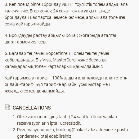
3. Кепілдендірілген брондау үшін 1 тәуліктік төлем алдын ала
төленуі тиіс. Егер қонақ 24 сағаттан аз уақыт ішінде
брондаудан бас тартса немесе келмесе, алдын ала төленген
сома қайтарылмайды.
4. Брондауды растау арқылы қонақ жоғарыда аталған
шарттармен келіседі.
5. Бағалар теңгемен көрсетілген. Төлем тек теңгемен
қабылданады. Біз Visa, MasterCard және басқа да
халықаралық төлем карталарын қабылдаймыз.
Қайтарымсыз тариф – 100% алдын ала төлемді талап ететін
онлайн-тариф. Бұл тарифке арнайы ұсыныстар мен
жеңілдіктер қолданылмайды.
CANCELLATIONS
Otele varmadan (giriş tarihi) 24 saatten önce yapılan
rezervasyonların iptali ücretsizdir.
Rezervasyonunuzu, booking@reikartz.kz adresine e-posta
göndererek iptal edebilirsiniz.