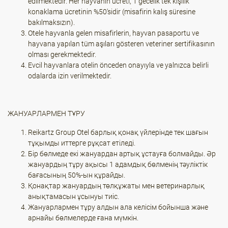
edilmektedir. Her hayvanın ücreti, 1 gecelik tek kişilik
konaklama ücretinin %50'sidir (misafirin kalış süresine
bakılmaksızın).
Otele hayvanla gelen misafirlerin, hayvan pasaportu ve
hayvana yapılan tüm aşıları gösteren veteriner sertifikasının
olması gerekmektedir.
Evcil hayvanlara otelin önceden onayıyla ve yalnızca belirli
odalarda izin verilmektedir.
ЖАНУАРЛАРМЕН ТҰРУ
Reikartz Group Otel барлық қонақ үйлерінде тек шағын
тұқымды иттерге рұқсат етіледі.
Бір бөлмеде екі жануардан артық ұстауға болмайды. Әр
жануардың тұру ақысы 1 адамдық бөлменің тәуліктік
бағасының 50%-ын құрайды.
Қонақтар жануардың төлқұжаты мен ветеринарлық
анықтамасын ұсынуы тиіс.
Жануарлармен тұру алдын ала келісім бойынша және
арнайы бөлмелерде ғана мүмкін.