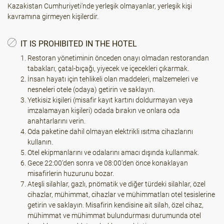
Kazakistan Cumhuriyeti'nde yerleşik olmayanlar, yerleşik kişi
kavramına girmeyen kişilerdir.
IT IS PROHIBITED IN THE HOTEL
Restoran yönetiminin önceden onayı olmadan restorandan
tabakları, çatal-bıçağı, yiyecek ve içecekleri çıkarmak.
İnsan hayatı için tehlikeli olan maddeleri, malzemeleri ve
nesneleri otele (odaya) getirin ve saklayın.
Yetkisiz kişileri (misafir kayıt kartını doldurmayan veya
imzalamayan kişileri) odada bırakın ve onlara oda
anahtarlarını verin.
Oda paketine dahil olmayan elektrikli ısıtma cihazlarını
kullanın.
Otel ekipmanlarını ve odalarını amacı dışında kullanmak.
Gece 22:00'den sonra ve 08:00'den önce konaklayan
misafirlerin huzurunu bozar.
Ateşli silahlar, gazlı, pnömatik ve diğer türdeki silahlar, özel
cihazlar, mühimmat, cihazlar ve mühimmatları otel tesislerine
getirin ve saklayın. Misafirin kendisine ait silah, özel cihaz,
mühimmat ve mühimmat bulundurması durumunda otel