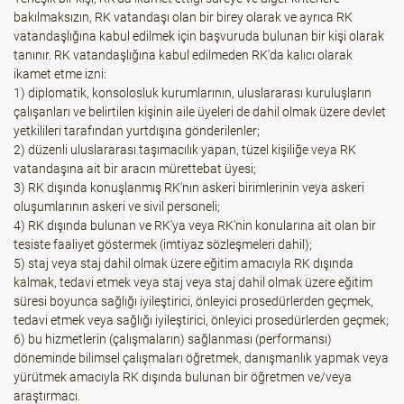
bakılmaksızın, RK vatandaşı olan bir birey olarak ve ayrıca RK
vatandaşlığına kabul edilmek için başvuruda bulunan bir kişi olarak
tanınır. RK vatandaşlığına kabul edilmeden RK'da kalıcı olarak
ikamet etme izni:
1) diplomatik, konsolosluk kurumlarının, uluslararası kuruluşların
çalışanları ve belirtilen kişinin aile üyeleri de dahil olmak üzere devlet
yetkilileri tarafından yurtdışına gönderilenler;
2) düzenli uluslararası taşımacılık yapan, tüzel kişiliğe veya RK
vatandaşına ait bir aracın mürettebat üyesi;
3) RK dışında konuşlanmış RK'nın askeri birimlerinin veya askeri
oluşumlarının askeri ve sivil personeli;
4) RK dışında bulunan ve RK'ya veya RK'nin konularına ait olan bir
tesiste faaliyet göstermek (imtiyaz sözleşmeleri dahil);
5) staj veya staj dahil olmak üzere eğitim amacıyla RK dışında
kalmak, tedavi etmek veya staj veya staj dahil olmak üzere eğitim
süresi boyunca sağlığı iyileştirici, önleyici prosedürlerden geçmek,
tedavi etmek veya sağlığı iyileştirici, önleyici prosedürlerden geçmek;
6) bu hizmetlerin (çalışmaların) sağlanması (performansı)
döneminde bilimsel çalışmaları öğretmek, danışmanlık yapmak veya
yürütmek amacıyla RK dışında bulunan bir öğretmen ve/veya
araştırmacı.