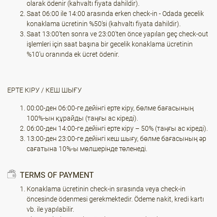
olarak ödenir (kahvaltı fiyata dahildir).
Saat 06:00 ile 14:00 arasında erken check-in - Odada gecelik
konaklama ücretinin %50'si (kahvaltı fiyata dahildir).
Saat 13:00'ten sonra ve 23:00'ten önce yapılan geç check-out
işlemleri için saat başına bir gecelik konaklama ücretinin
%10'u oranında ek ücret ödenir.
ЕРТЕ КІРУ / КЕШ ШЫҒУ
00:00-ден 06:00-ге дейінгі ерте кіру, бөлме бағасының
100%-ын құрайды (таңғы ас кіреді).
06:00-ден 14:00-ге дейінгі ерте кіру – 50% (таңғы ас кіреді).
13:00-ден 23:00-ге дейінгі кеш шығу, бөлме бағасының әр
сағатына 10%-ы мөлшерінде төленеді.
TERMS OF PAYMENT
Konaklama ücretinin check-in sırasında veya check-in
öncesinde ödenmesi gerekmektedir. Ödeme nakit, kredi kartı
vb. ile yapılabilir.