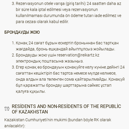
Rezervasyonun otele varışa (giriş tarihi) 24 saatten daha az
bir süre kala iptal edilmesi veya rezervasyonun
kullanılmaması durumunda ön ödeme tutarı iade edilmez ve
para cezası olarak kabul edilir.
БРОНДАУДЫ ЖОЮ
Қонақ 24 сағат бұрын ескертіп броньннан бас тартқан
жағдайда, бронь ешқандай айыппұлсыз жойылады.
Брондауды жою үшін reservation@reikartz.kz
электрондық поштасына жазыңыз.
Егер қонақ өз брондауын қонақүйге келу күніне дейінгі 24
сағаттан кешіктіріп бас тартса немесе мүлде келмесе,
онда алдын ала төленген сома қайтарылмайды. Қонақүй
бұл қаражатты брондау шарттарына сәйкес ұстап
қалуға құқылы.
RESIDENTS AND NON-RESIDENTS OF THE REPUBLIC
OF KAZAKHSTAN
Kazakistan Cumhuriyeti'nin mukimi (bundan böyle RK olarak
anılacaktır):