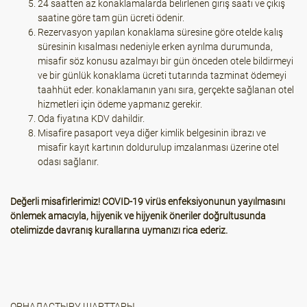
24 saatten az konaklamalarda belirlenen giriş saati ve çıkış
saatine göre tam gün ücreti ödenir.
Rezervasyon yapılan konaklama süresine göre otelde kalış
süresinin kısalması nedeniyle erken ayrılma durumunda,
misafir söz konusu azalmayı bir gün önceden otele bildirmeyi
ve bir günlük konaklama ücreti tutarında tazminat ödemeyi
taahhüt eder. konaklamanın yanı sıra, gerçekte sağlanan otel
hizmetleri için ödeme yapmanız gerekir.
Oda fiyatına KDV dahildir.
Misafire pasaport veya diğer kimlik belgesinin ibrazı ve
misafir kayıt kartının doldurulup imzalanması üzerine otel
odası sağlanır.
Değerli misafirlerimiz! COVID-19 virüs enfeksiyonunun yayılmasını
önlemek amacıyla, hijyenik ve hijyenik öneriler doğrultusunda
otelimizde davranış kurallarına uymanızı rica ederiz.
ОРНАЛАСТЫРУ ШАРТТАРЫ