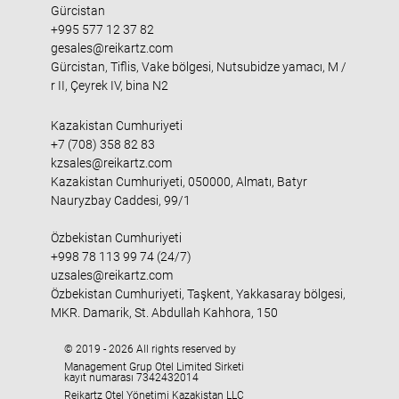
Gürcistan
+995 577 12 37 82
gesales@reikartz.com
Gürcistan, Tiflis, Vake bölgesi, Nutsubidze yamacı, M /
r II, Çeyrek IV, bina N2
Kazakistan Cumhuriyeti
+7 (708) 358 82 83
kzsales@reikartz.com
Kazakistan Cumhuriyeti, 050000, Almatı, Batyr
Nauryzbay Caddesi, 99/1
Özbekistan Cumhuriyeti
+998 78 113 99 74 (24/7)
uzsales@reikartz.com
Özbekistan Cumhuriyeti, Taşkent, Yakkasaray bölgesi,
MKR. Damarik, St. Abdullah Kahhora, 150
© 2019 - 2026 All rights reserved by
Management Grup Otel Limited Sirketi
kayıt numarası 7342432014
Reikartz Otel Yönetimi Kazakistan LLC