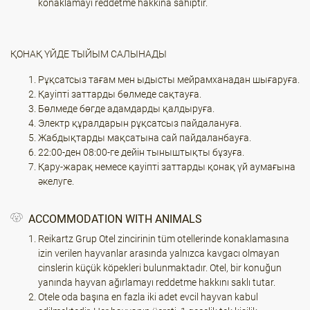
konaklamayı reddetme hakkına sahiptir.
ҚОНАҚ ҮЙДЕ ТЫЙЫМ САЛЫНАДЫ
Рұқсатсыз тағам мен ыдысты мейрамханадан шығаруға.
Қауіпті заттарды бөлмеде сақтауға.
Бөлмеде бөгде адамдарды қалдыруға.
Электр құралдарын рұқсатсыз пайдалануға.
Жабдықтарды мақсатына сай пайдаланбауға.
22:00-ден 08:00-ге дейін тыныштықты бұзуға.
Қару-жарақ немесе қауіпті заттарды қонақ үй аумағына
әкелуге.
ACCOMMODATION WITH ANIMALS
Reikartz Grup Otel zincirinin tüm otellerinde konaklamasına
izin verilen hayvanlar arasında yalnızca kavgacı olmayan
cinslerin küçük köpekleri bulunmaktadır. Otel, bir konuğun
yanında hayvan ağırlamayı reddetme hakkını saklı tutar.
Otele oda başına en fazla iki adet evcil hayvan kabul