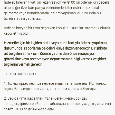
İade edilmeyen fiyat, ön rezervasyon ve %100 ön ödeme için geçerli
olup, diğer özel kampanya ve indirimlerle birleştirilemez. İptal,
gelmeme veya konaklamada indirim yapılması durumunda bu
ücretin iadesi yapılmaz.
İade edilmeyen bir fiyat seçerken konuk bu kuralları otomatik olarak
kabul etmiş olur.
Hizmetler için bir kişiden nakit veya kredi kartıyla ödeme yapılması
durumunda, raporlama belgeleri kişiye düzenlenecektir. Bir şirkete
ait belgeleri almak için, ödeme yapmadan önce resepsiyon
görevlisine veya rezervasyon departmanına bilgi vermek ve şirket
bilgilerini vermek gerekir.
ТӨЛЕМ ШАРТТАРЫ
1. Төлем тіркеу кезінде немесе алдын ала төленеді. Қолма-қол
ақша, банк карталары арқылы төлем жасауға болады.
2. Веб-сайтта жасалған, төленбеген жеке брондау
кепілдендірілмеген болып табылады және келу алдындағы күні
сағат 18:00-ге дейін жарамды.