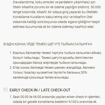
(havalandırma, koku emiciler ve perdelerin yıkanması) için
Otelin Misafire zorunlu bir ek ödeme yaptığını bildiririz. 50.000
tenge tutarında. Misafir, bir odaya giriş yaparak bu Oteldeki
Konaklama Kurallarını kabul etmiş olur ve Misafirin Otel
odasında kaldığı süre boyunca odada sigara içildiğinin tespit
edilmesi durumunda ek bir ödeme ödemeyi taahhüt eder.
БІЗДІҢ ҚОНАҚ ҮЙДЕ ТЕМЕКІ ШЕГУГЕ ТЫЙЫМ САЛЫНҒАН
Барлық бөлмелер темекі тартуға тыйым салынған аймақ
болып табылады. Темекі шегуге арнайы белгіленген
орындардан басқа жерлерде тыйым салынады.
Егер қонақ бөлмеде темекі шеккен жағдайда, бөлмені
толық тазалау қызметіне тәуліктік бағаның 50%
көлемінде қосымша төлем алынады.
EARLY CHECK-IN / LATE CHECK-OUT
Saat 00:00 ile 06:00 arasında yapılan erken check-in işlemleri,
odada bir gecelik konaklama bedelinin %100'ü oranında ek