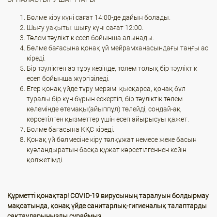
Бөлме кіру күні сағат 14:00-де дайын болады.
Шығу уақыты: шығу күні сағат 12:00.
Төлем тәуліктік есеп бойынша алынады.
Бөлме бағасына қонақ үй мейрамханасындағы таңғы ас
кіреді.
Бір тәуліктен аз тұру кезінде, төлем толық бір тәуліктік
есеп бойынша жүргізіледі.
Егер қонақ үйде тұру мерзімі қысқарса, қонақ бұл
туралы бір күн бұрын ескертіп, бір тәуліктік төлем
көлемінде өтемақы(айыппұл) төлейді, сондай-ақ
көрсетілген қызметтер үшін есеп айырысуы қажет.
Бөлме бағасына ҚҚС кіреді.
Қонақ үй бөлмесіне кіру төлқұжат немесе жеке басын
куәландыратын басқа құжат көрсетілгеннен кейін
қолжетімді.
Құрметті қонақтар! COVID-19 вирусының таралуын болдырмау
мақсатында, қонақ үйде санитарлық-гигиеналық талаптарды
сақтауларыңызды сұраймыз.