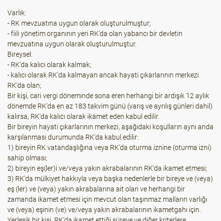
Varlık:
- RK mevzuatına uygun olarak oluşturulmuştur;
- fiili yönetim organının yeri RK'da olan yabancı bir devletin
mevzuatına uygun olarak oluşturulmuştur.
Bireysel:
- RK'da kalıcı olarak kalmak;
- kalıcı olarak RK'da kalmayan ancak hayati çıkarlarının merkezi
RK'da olan;
Bir kişi, cari vergi döneminde sona eren herhangi bir ardışık 12 aylık
dönemde RK'da en az 183 takvim günü (varış ve ayrılış günleri dahil)
kalırsa, RK'da kalıcı olarak ikamet eden kabul edilir.
Bir bireyin hayati çıkarlarının merkezi, aşağıdaki koşulların aynı anda
karşılanması durumunda RK'da kabul edilir:
1) bireyin RK vatandaşlığına veya RK'da oturma iznine (oturma izni)
sahip olması;
2) bireyin eş(ler)i ve/veya yakın akrabalarının RK'da ikamet etmesi;
3) RK'da mülkiyet hakkıyla veya başka nedenlerle bir bireye ve (veya)
eş (ler) ve (veya) yakın akrabalarına ait olan ve herhangi bir
zamanda ikamet etmesi için mevcut olan taşınmaz malların varlığı
ve (veya) eşinin (ve) ve/veya yakın akrabalarının ikametgahı için.
Yerleşik bir kişi, RK'da ikamet ettiği süreye ve diğer kriterlere