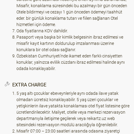
Misafir, konaklama süresindeki bu azalmayı bir gün önceden
Otele bildirmeyi ve cezayı 1 gün önceden ödemeyi taahhüt
eder. bir günlük konaklama tutarı ve fiilen sağlanan Otel
hizmetleri için ödeme.
Oda fiyatlarına KDV dahildir.
Pasaport veya başka bir kimlik belgesinin ibraz edilmesi ve
misafir kayıt kartının doldurulup imzalanması üzerine
konuklara bir otel odası sağlanır.
Özbekistan Cumhuriyeti'nde ikamet eden farklı cinsiyetten
konuklar, yalnızca evlilik cüzdanı ibraz edilmesi halinde aynı
odada konaklayabilir.
EXTRA CHARGE
5 yaş altı çocuklar ebeveynleriyle aynı odada ilave yatak
olmadan ücretsiz konaklayabilir. 5 yaş üzeri çocuklar ve
yetişkinlerin ilave yatakta konaklaması otel fiyat listesine göre
ücretlendirilecektir. Maliyet, otelle veya merkezi rezervasyon
departmanıyla iletişime geçilerek veya reikartz.uz web
sitesindeki rezervasyon modülü aracılığıyla öğrenilebilir.
Misafir 07:00 – 23:00 saatleri arasında odasına ziyaretçi