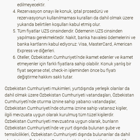
edilmeyecektir.
Rezervasyon onayı ile konuk, iptal prosedürü ve
rezervasyonun kullanılmaması kuralları da dahil olmak üzere
yukarıda belirtilen koşulları kabul etmiş olur.
Tüm fiyatlar UZS cinsindendir. Ödemenin UZS cinsinden
yapılması gerekmektedir. Nakit, banka havalesi ödemelerini ve
banka kartlarını kabul ediyoruz: Visa, MasterCard, American
Express ve diğerleri.
Oteller, Özbekistan Cumhuriyeti'nde ikamet edenler ve ikamet
etmeyenler için farklı fiyatlara sahip olabilir. Konuk yanlış bir
fiyat seçerse otel, check-in işleminden önce bu fiyatı
değiştirme hakkını saklı tutar.
Özbekistan Cumhuriyeti mukimleri, yurtdışında yerleşik olanlar da
dahil olmak üzere Özbekistan Cumhuriyeti vatandaşları, Özbekistan
Cumhuriyeti'nde oturma iznine sahip yabancı vatandaşlar,
Özbekistan Cumhuriyeti'nde oturma iznine sahip vatansız kişiler,
ilgili mevzuata uygun olarak kurulmuş tüm tüzel kişilerdir.
Özbekistan Cumhuriyeti mevzuatına uygun olarak, bunların
Özbekistan Cumhuriyeti'nde ve yurt dışında bulunan şube ve
temsilcilikleri, Özbekistan Cumhuriyeti dışında bulunanlar da dahil