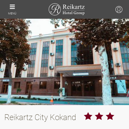
MENÜ
Reikartz City Kokand