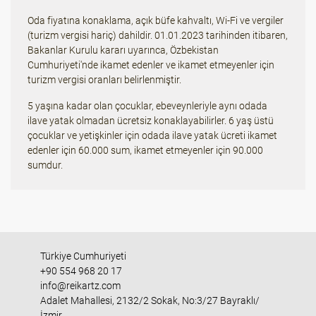
Oda fiyatına konaklama, açık büfe kahvaltı, Wi-Fi ve vergiler
(turizm vergisi hariç) dahildir. 01.01.2023 tarihinden itibaren,
Bakanlar Kurulu kararı uyarınca, Özbekistan
Cumhuriyeti'nde ikamet edenler ve ikamet etmeyenler için
turizm vergisi oranları belirlenmiştir.
5 yaşına kadar olan çocuklar, ebeveynleriyle aynı odada
ilave yatak olmadan ücretsiz konaklayabilirler. 6 yaş üstü
çocuklar ve yetişkinler için odada ilave yatak ücreti ikamet
edenler için 60.000 sum, ikamet etmeyenler için 90.000
sumdur.
Türkiye Cumhuriyeti
+90 554 968 20 17
info@reikartz.com
Adalet Mahallesi, 2132/2 Sokak, No:3/27 Bayraklı/
İzmir