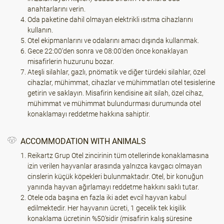
anahtarlarını verin.
Oda paketine dahil olmayan elektrikli ısıtma cihazlarını
kullanın.
Otel ekipmanlarını ve odalarını amacı dışında kullanmak.
Gece 22:00'den sonra ve 08:00'den önce konaklayan
misafirlerin huzurunu bozar.
Ateşli silahlar, gazlı, pnömatik ve diğer türdeki silahlar, özel
cihazlar, mühimmat, cihazlar ve mühimmatları otel tesislerine
getirin ve saklayın. Misafirin kendisine ait silah, özel cihaz,
mühimmat ve mühimmat bulundurması durumunda otel
konaklamayı reddetme hakkına sahiptir.
ACCOMMODATION WITH ANIMALS
Reikartz Grup Otel zincirinin tüm otellerinde konaklamasına
izin verilen hayvanlar arasında yalnızca kavgacı olmayan
cinslerin küçük köpekleri bulunmaktadır. Otel, bir konuğun
yanında hayvan ağırlamayı reddetme hakkını saklı tutar.
Otele oda başına en fazla iki adet evcil hayvan kabul
edilmektedir. Her hayvanın ücreti, 1 gecelik tek kişilik
konaklama ücretinin %50'sidir (misafirin kalış süresine