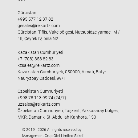
Gürcistan
+995 577 12 37 82
gesales@reikartz.com
Gürcistan, Tiflis, Vake bölgesi, Nutsubidze yamacı, M /
r II, Çeyrek IV, bina N2
Kazakistan Cumhuriyeti
+7 (708) 358 82 83
kzsales@reikartz.com
Kazakistan Cumhuriyeti, 050000, Almatı, Batyr
Nauryzbay Caddesi, 99/1
Özbekistan Cumhuriyeti
+998 78 113 99 74 (24/7)
uzsales@reikartz.com
Özbekistan Cumhuriyeti, Taşkent, Yakkasaray bölgesi,
MKR. Damarik, St. Abdullah Kahhora, 150
© 2019 - 2026 All rights reserved by
Management Grup Otel Limited Sirketi