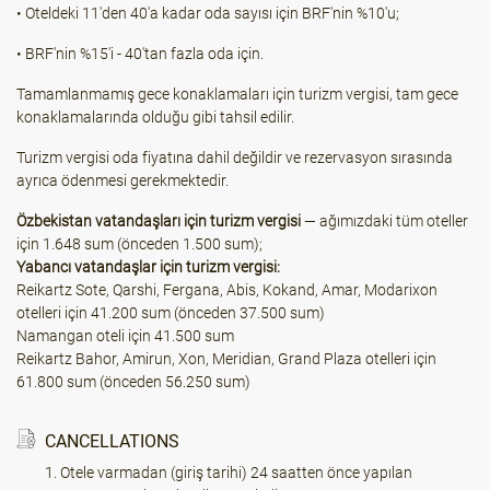
• Oteldeki 11'den 40'a kadar oda sayısı için BRF'nin %10'u;
• BRF'nin %15'i - 40'tan fazla oda için.
Tamamlanmamış gece konaklamaları için turizm vergisi, tam gece
konaklamalarında olduğu gibi tahsil edilir.
Turizm vergisi oda fiyatına dahil değildir ve rezervasyon sırasında
ayrıca ödenmesi gerekmektedir.
Özbekistan vatandaşları için turizm vergisi
— ağımızdaki tüm oteller
için 1.648 sum (önceden 1.500 sum);
Yabancı vatandaşlar için turizm vergisi:
Reikartz Sote, Qarshi, Fergana, Abis, Kokand, Amar, Modarixon
otelleri için 41.200 sum (önceden 37.500 sum)
Namangan oteli için 41.500 sum
Reikartz Bahor, Amirun, Xon, Meridian, Grand Plaza otelleri için
61.800 sum (önceden 56.250 sum)
CANCELLATIONS
Otele varmadan (giriş tarihi) 24 saatten önce yapılan