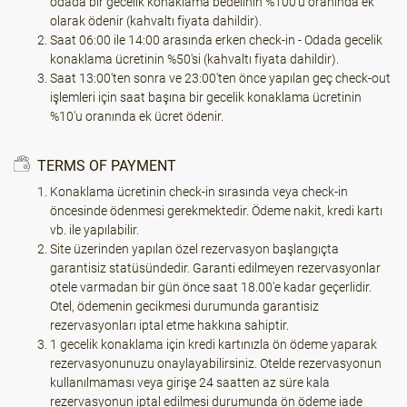
odada bir gecelik konaklama bedelinin %100'ü oranında ek
olarak ödenir (kahvaltı fiyata dahildir).
Saat 06:00 ile 14:00 arasında erken check-in - Odada gecelik
konaklama ücretinin %50'si (kahvaltı fiyata dahildir).
Saat 13:00'ten sonra ve 23:00'ten önce yapılan geç check-out
işlemleri için saat başına bir gecelik konaklama ücretinin
%10'u oranında ek ücret ödenir.
TERMS OF PAYMENT
Konaklama ücretinin check-in sırasında veya check-in
öncesinde ödenmesi gerekmektedir. Ödeme nakit, kredi kartı
vb. ile yapılabilir.
Site üzerinden yapılan özel rezervasyon başlangıçta
garantisiz statüsündedir. Garanti edilmeyen rezervasyonlar
otele varmadan bir gün önce saat 18.00'e kadar geçerlidir.
Otel, ödemenin gecikmesi durumunda garantisiz
rezervasyonları iptal etme hakkına sahiptir.
1 gecelik konaklama için kredi kartınızla ön ödeme yaparak
rezervasyonunuzu onaylayabilirsiniz. Otelde rezervasyonun
kullanılmaması veya girişe 24 saatten az süre kala
rezervasyonun iptal edilmesi durumunda ön ödeme iade