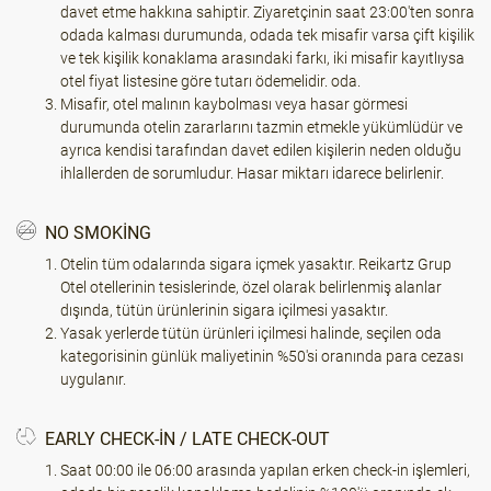
davet etme hakkına sahiptir. Ziyaretçinin saat 23:00'ten sonra
odada kalması durumunda, odada tek misafir varsa çift kişilik
ve tek kişilik konaklama arasındaki farkı, iki misafir kayıtlıysa
otel fiyat listesine göre tutarı ödemelidir. oda.
Misafir, otel malının kaybolması veya hasar görmesi
durumunda otelin zararlarını tazmin etmekle yükümlüdür ve
ayrıca kendisi tarafından davet edilen kişilerin neden olduğu
ihlallerden de sorumludur. Hasar miktarı idarece belirlenir.
NO SMOKING
Otelin tüm odalarında sigara içmek yasaktır. Reikartz Grup
Otel otellerinin tesislerinde, özel olarak belirlenmiş alanlar
dışında, tütün ürünlerinin sigara içilmesi yasaktır.
Yasak yerlerde tütün ürünleri içilmesi halinde, seçilen oda
kategorisinin günlük maliyetinin %50'si oranında para cezası
uygulanır.
EARLY CHECK-IN / LATE CHECK-OUT
Saat 00:00 ile 06:00 arasında yapılan erken check-in işlemleri,