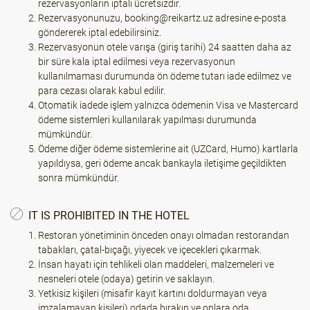
rezervasyonların iptali ücretsizdir.
Rezervasyonunuzu, booking@reikartz.uz adresine e-posta
göndererek iptal edebilirsiniz.
Rezervasyonun otele varışa (giriş tarihi) 24 saatten daha az
bir süre kala iptal edilmesi veya rezervasyonun
kullanılmaması durumunda ön ödeme tutarı iade edilmez ve
para cezası olarak kabul edilir.
Otomatik iadede işlem yalnızca ödemenin Visa ve Mastercard
ödeme sistemleri kullanılarak yapılması durumunda
mümkündür.
Ödeme diğer ödeme sistemlerine ait (UZCard, Humo) kartlarla
yapıldıysa, geri ödeme ancak bankayla iletişime geçildikten
sonra mümkündür.
IT IS PROHIBITED IN THE HOTEL
Restoran yönetiminin önceden onayı olmadan restorandan
tabakları, çatal-bıçağı, yiyecek ve içecekleri çıkarmak.
İnsan hayatı için tehlikeli olan maddeleri, malzemeleri ve
nesneleri otele (odaya) getirin ve saklayın.
Yetkisiz kişileri (misafir kayıt kartını doldurmayan veya
imzalamayan kişileri) odada bırakın ve onlara oda