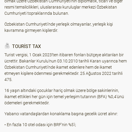
olmak üzere Özbekistan Cumhuriyeti'nin diplomatik, ticari ve diğer
resmi temsilcilikleri, uluslararası kuruluşlar merkezi Özbekistan
Cumhuriyeti topraklarında bulunan.
Özbekistan Cumhuriyeti'nde yerleşik olmayanlar, yerleşik kişi
kavramına girmeyen kişilerdir.
TOURIST TAX
Turist vergisi, 1 Ocak 2023'ten itibaren fonları bütçeye aktarılan bir
ücrettir. Bakanlar Kurulu'nun 03.10.2010 tarihli Kararı uyarınca hem
Özbekistan Cumhuriyeti'nde ikamet edenlere hem de ikamet
etmeyen kişilere ödenmesi gerekmektedir. 25 Ağustos 2022 tarihli
475.
16 yaşın altındaki çocuklar hariç olmak üzere bölge sakinlerinin,
ikamet ettikleri her gün için temel yerleşim tutarının (BFA) %0,4'ünü
ödemeleri gerekmektedir.
Yabancı vatandaşlardan konaklama başına gecelik ücret alınır:
• En fazla 10 otel odası için BRF'nin %5'i;