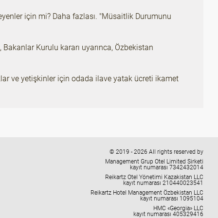
tmeyenler için mi? Daha fazlası. "Müsaitlik Durumunu
en, Bakanlar Kurulu kararı uyarınca, Özbekistan
ar ve yetişkinler için odada ilave yatak ücreti ikamet
© 2019 - 2026 All rights reserved by
Management Grup Otel Limited Sirketi
kayıt numarası 7342432014
Reikartz Otel Yönetimi Kazakistan LLC
kayıt numarası 210440023541
Reikartz Hotel Management Özbekistan LLC
kayıt numarası 1095104
HMC «Georgia» LLC
kayıt numarası 405329416