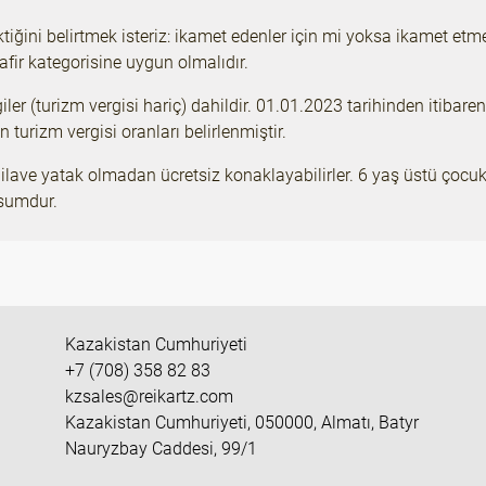
ktiğini belirtmek isteriz: ikamet edenler için mi yoksa ikamet e
fir kategorisine uygun olmalıdır.
iler (turizm vergisi hariç) dahildir. 01.01.2023 tarihinden itibar
turizm vergisi oranları belirlenmiştir.
lave yatak olmadan ücretsiz konaklayabilirler. 6 yaş üstü çocukl
 sumdur.
Kazakistan Cumhuriyeti
+7 (708) 358 82 83
kzsales@reikartz.com
Kazakistan Cumhuriyeti, 050000, Almatı, Batyr
Nauryzbay Caddesi, 99/1