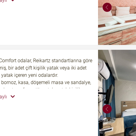
aylı
аф, журнальный столик, мягкие кресла,
атная тумба и бесплатный интернет по
Comfort odalar, Reikartz standartlarına göre
iş, bir adet çift kişilik yatak veya iki adet
k yatak içeren yeni odalardır.
 bornoz, kasa, döşemeli masa ve sandalye,
, duş, transformatör yatak ve tek kişilik
aylı
nüştürülebilen bir koltuk bulunmaktadır.
 ve 4. katlarda yer almaktadır.