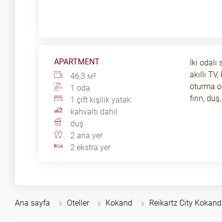
APARTMENT
İki odalı 
akıllı TV,
46,3 м²
oturma od
1 oda
fırın, du
1 çift kişilik yatak
kahvaltı dahil
duş
2 ana yer
2 ekstra yer
Ana sayfa
Oteller
Kokand
Reikartz City Kokand