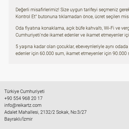
Değerli misafirlerimiz! Size uygun tarifeyi seçmeniz gere
Kontrol Et" butonuna tıklamadan önce, ücret seçilen misa
Oda fiyatına konaklama, açık büfe kahvaltı, Wi-Fi ve verg
Cumhuriyeti'nde ikamet edenler ve ikamet etmeyenler için 
5 yaşına kadar olan çocuklar, ebeveynleriyle aynı odada i
edenler için 60.000 sum, ikamet etmeyenler için 90.000
Türkiye Cumhuriyeti
+90 554 968 20 17
info@reikartz.com
Adalet Mahallesi, 2132/2 Sokak, No:3/27
Bayraklı/İzmir