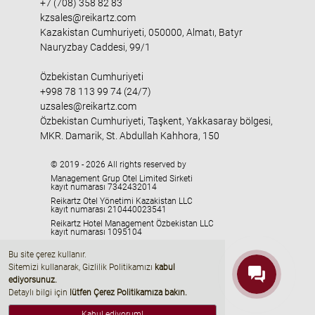
+7 (708) 358 82 83
kzsales@reikartz.com
Kazakistan Cumhuriyeti, 050000, Almatı, Batyr
Nauryzbay Caddesi, 99/1
Özbekistan Cumhuriyeti
+998 78 113 99 74 (24/7)
uzsales@reikartz.com
Özbekistan Cumhuriyeti, Taşkent, Yakkasaray bölgesi,
MKR. Damarik, St. Abdullah Kahhora, 150
© 2019 - 2026 All rights reserved by
Management Grup Otel Limited Sirketi
kayıt numarası 7342432014
Reikartz Otel Yönetimi Kazakistan LLC
kayıt numarası 210440023541
Reikartz Hotel Management Özbekistan LLC
kayıt numarası 1095104
HMC «Georgia» LLC
Bu site çerez kullanır.
kayıt numarası 405329416
Sitemizi kullanarak, Gizlilik Politikamızı
kabul
ediyorsunuz
.
Detaylı bilgi için
lütfen Çerez Politikamıza bakın.
Kabul ediyorum!