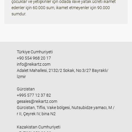
çocuklar ve yetişkinler için odada ilave yatak ücreti ikamet
edenler için 60.000 sum, ikamet etmeyenler için 90.000
sumdur.
Türkiye Cumhuriyeti
+90 554 968 20 17
info@reikartz.com
Adalet Mahallesi, 2132/2 Sokak, No:3/27 Bayraklı/
İzmir
Gürcistan
+995 577 12 37 82
gesales@reikartz.com
Gürcistan, Tiflis, Vake bölgesi, Nutsubidze yamacı, M /
r II, Çeyrek IV, bina N2
Kazakistan Cumhuriyeti