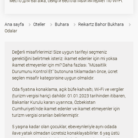
место для багажа, сейф и бесплатный интернет по Wi-Fi.
Ana sayfa
Oteller
Buhara
Reikartz Bahor Bukhara
Odalar
Değerli misafirlerimiz! Size uygun tarifeyi seçmeniz
gerektiğini belirtmek isteriz: ikamet edenler için mi yoksa
ikamet etmeyenler için mi? Daha fazlası. "Müsaitlik
Durumunu Kontrol Et" butonuna tıklamadan önce, ücret
seçilen misafir kategorisine uygun olmalıdır.
Oda fiyatına konaklama, açık büfe kahvaltı, Wi-Fi ve vergiler
(turizm vergisi hariç) dahildir. 01.01.2023 tarihinden itibaren,
Bakanlar Kurulu kararı uyarınca, Özbekistan
Cumhuriyeti'nde ikamet edenler ve ikamet etmeyenler için
turizm vergisi oranları belirlenmiştir.
5 yaşına kadar olan çocuklar, ebeveynleriyle aynı odada
ilave yatak olmadan ücretsiz konaklayabilirler. 6 yaş üstü