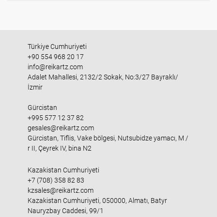
Türkiye Cumhuriyeti
+90 554 968 20 17
info@reikartz.com
Adalet Mahallesi, 2132/2 Sokak, No:3/27 Bayraklı/
İzmir
Gürcistan
+995 577 12 37 82
gesales@reikartz.com
Gürcistan, Tiflis, Vake bölgesi, Nutsubidze yamacı, M /
r II, Çeyrek IV, bina N2
Kazakistan Cumhuriyeti
+7 (708) 358 82 83
kzsales@reikartz.com
Kazakistan Cumhuriyeti, 050000, Almatı, Batyr
Nauryzbay Caddesi, 99/1