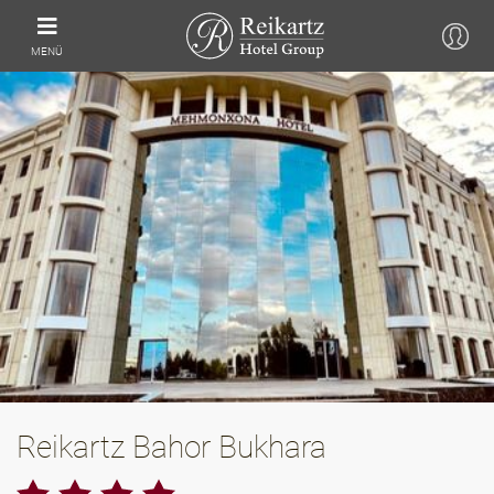
MENÜ
Reikartz Bahor Bukhara