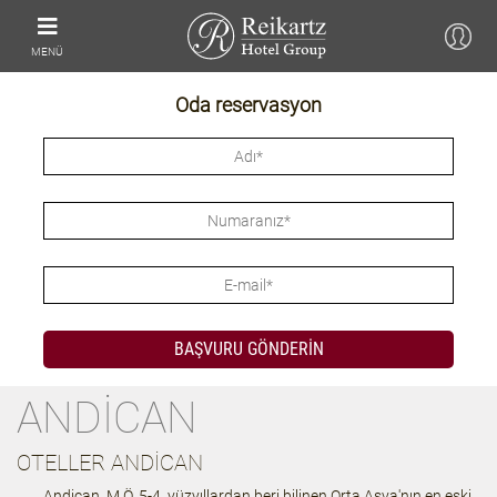
MENÜ
Oda reservasyon
ANDICAN
OTELLER ANDICAN
Andican, M.Ö. 5-4. yüzyıllardan beri bilinen Orta Asya'nın en eski