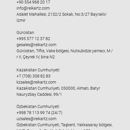
+90 554 968 20 17
info@reikartz.com
Adalet Mahallesi, 2132/2 Sokak, No:3/27 Bayraklı/
İzmir
Gürcistan
+995 577 12 37 82
gesales@reikartz.com
Gürcistan, Tiflis, Vake bölgesi, Nutsubidze yamacı, M /
r II, Çeyrek IV, bina N2
Kazakistan Cumhuriyeti
+7 (708) 358 82 83
kzsales@reikartz.com
Kazakistan Cumhuriyeti, 050000, Almatı, Batyr
Nauryzbay Caddesi, 99/1
Özbekistan Cumhuriyeti
+998 78 113 99 74 (24/7)
uzsales@reikartz.com
Özbekistan Cumhuriyeti, Taşkent, Yakkasaray bölgesi,