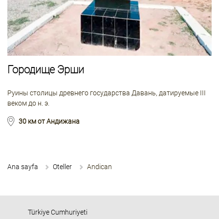
Городище Эрши
Руины столицы древнего государства Давань, датируемые III
веком до н. э.
30 км от Андижана
Ana sayfa
Oteller
Andican
Türkiye Cumhuriyeti