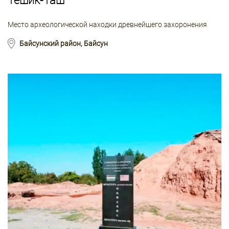
Тешик-Таш
Место археологической находки древнейшего захоронения
Байсунский район, Байсун