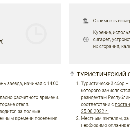
Стоимость номер
Курение, исполь
сигарет, устрой
д)
их сгорания, ка
ТУРИСТИЧЕСКИЙ 
ь заезда, начиная с 14:00.
Туристический сбор – 
которого зачисляются
ласно расчетного времени.
резидентам Республик
торане отеля.
соответствии с
постан
водится за полные
25.08.2022 г.
ленным времени поселения
Местным жителям, за 
необходимо оплачиват