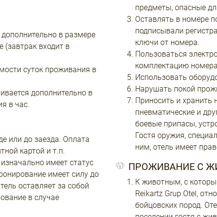
предметы, опасные дл
Оставлять в номере по
подписывали регистра
я дополнительно в размере
ключи от номера.
 (завтрак входит в
Пользоваться электр
комплектацию номера
оимости суток проживания в
Использовать оборудо
Нарушать покой прожи
чивается дополнительно в
Приносить и хранить н
я в час.
пневматические и дру
боевые припасы, устро
Гостя оружия, специа
е или до заезда. Оплата
ним, отель имеет прав
ной картой и т.п.
 изначально имеет статус
ПРОЖИВАНИЕ С 
ронирование имеет силу до
К животным, с которы
тель оставляет за собой
Reikartz Grup Otel, от
ование в случае
бойцовских пород. Оте
поселении гостя с жи