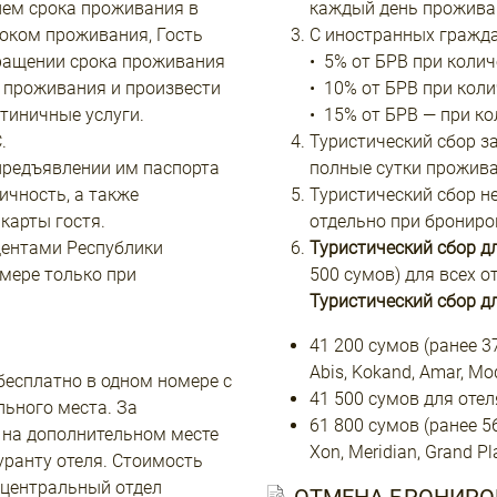
ием срока проживания в
каждый день прожива
оком проживания, Гость
С иностранных гражда
кращении срока проживания
• 5% от БРВ при колич
к проживания и произвести
• 10% от БРВ при коли
тиничные услуги.
• 15% от БРВ — при к
.
Туристический сбор з
предъявлении им паспорта
полные сутки прожива
ичность, а также
Туристический сбор н
карты гостя.
отдельно при брониро
дентами Республики
Туристический сбор д
мере только при
500 сумов) для всех о
Туристический сбор д
41 200 сумов (ранее 37 
Abis, Kokand, Amar, Mo
бесплатно в одном номере с
41 500 сумов для оте
льного места. За
61 800 сумов (ранее 56
 на дополнительном месте
Xon, Meridian, Grand Pl
уранту отеля. Стоимость
 центральный отдел