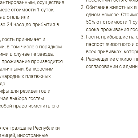
рантированным, осуществив
Обитание животных в 
мере стоимости 1 суток
одном номере. Стоим
е в отель или
50% от стоимости 1 с
за 24 часа до прибытия в
срока проживания гос
Гости, прибывшие на 
 гость принимает и
паспорт животного и 
, в том числе с порядком
всех прививках, кото
ми в случае не заезда.
Размещение с животн
а проживание производится
согласовании с админ
наличными, банковским
ународных платежных
др.
ифы для резидентов и
учае выбора гостем
собой право изменить его
тся граждане Республики
раницей, иностранные