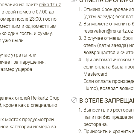
ОТМЕНА БРОНИРО
рования на сайте
reikartz.uz
Отмена бронирования 
в свой номер с 07:00 до
(даты заезда) бесплат
номере после 23:00, гостю
Вы можете отменить б
хместным и одноместным
reservation@reikartz.uz
о один гость, и сумму,
В случае отмены брон
е уже были
отель (даты заезда) и
возвращается и счит
лучае утраты или
При автоматическом в
ечает за нарушения,
если оплата была про
Размер ущерба
Mastercard.
Если оплата произвед
Humo), возврат возмо
ениях отелей Reikartz Grup
В ОТЕЛЕ ЗАПРЕЩА
, кроме как в специально
Выносить из ресторан
напитки без предвари
ых местах предусмотрен
ресторана.
ной категории номера за
Приносить и хранить в