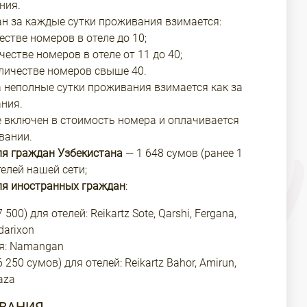
ния.
н за каждые сутки проживания взимается:
естве номеров в отеле до 10;
честве номеров в отеле от 11 до 40;
оличестве номеров свыше 40.
а неполные сутки проживания взимается как за
ния.
е включен в стоимость номера и оплачивается
вании.
ля граждан Узбекистана
— 1 648 сумов (ранее 1
телей нашей сети;
ля иностранных граждан
:
500) для отелей: Reikartz Sote, Qarshi, Fergana,
darixon
ля: Namangan
 250 сумов) для отелей: Reikartz Bahor, Amirun,
aza