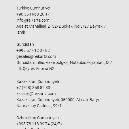
Türkiye Cumhuriyeti
+90 554 968 20 17
info@reikartz.com
Adalet Mahallesi, 2132/2 Sokak, No:3/27 Bayraklı/
İzmir
Gürcistan
+995 577 12 37 82
gesales@reikartz.com
Gürcistan, Tiflis, Vake bölgesi, Nutsubidze yamacı, M /
r II, Çeyrek IV, bina N2
Kazakistan Cumhuriyeti
+7 (708) 358 82 83
kzsales@reikartz.com
Kazakistan Cumhuriyeti, 050000, Almatı, Batyr
Nauryzbay Caddesi, 99/1
Özbekistan Cumhuriyeti
+998 78 113 99 74 (24/7)