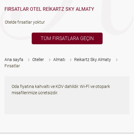
FIRSATLAR OTEL REIKARTZ SKY ALMATY
Otelde fırsatlar yoktur
TÜM FIRSATLARA GEÇIN
Ana sayfa
Oteller
Almatı
Reikartz Sky Almaty
Fırsatlar
Oda fiyatına kahvaltı ve KDV dahildir. Wi-Fİ ve otopark
misafilerimize ücretsizdir.