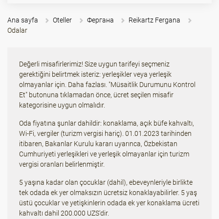
Ana sayfa
Oteller
Фергана
Reikartz Fergana
Odalar
Değerli misafirlerimiz! Size uygun tarifeyi seçmeniz
gerektiğini belirtmek isteriz: yerleşikler veya yerleşik
olmayanlar için. Daha fazlası. "Müsaitlik Durumunu Kontrol
Et" butonuna tıklamadan önce, ücret seçilen misafir
kategorisine uygun olmalıdır.
Oda fiyatına şunlar dahildir: konaklama, açık büfe kahvaltı,
Wi-Fi, vergiler (turizm vergisi hariç). 01.01.2023 tarihinden
itibaren, Bakanlar Kurulu kararı uyarınca, Özbekistan
Cumhuriyeti yerleşikleri ve yerleşik olmayanlar için turizm
vergisi oranları belirlenmiştir.
5 yaşına kadar olan çocuklar (dahil), ebeveynleriyle birlikte
tek odada ek yer olmaksızın ücretsiz konaklayabilirler. 5 yaş
üstü çocuklar ve yetişkinlerin odada ek yer konaklama ücreti
kahvaltı dahil 200.000 UZS'dir.