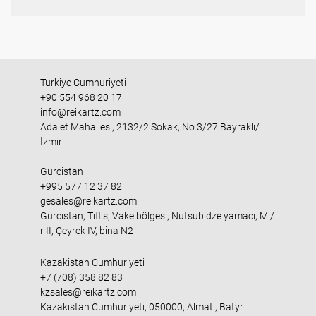
Türkiye Cumhuriyeti
+90 554 968 20 17
info@reikartz.com
Adalet Mahallesi, 2132/2 Sokak, No:3/27 Bayraklı/
İzmir
Gürcistan
+995 577 12 37 82
gesales@reikartz.com
Gürcistan, Tiflis, Vake bölgesi, Nutsubidze yamacı, M /
r II, Çeyrek IV, bina N2
Kazakistan Cumhuriyeti
+7 (708) 358 82 83
kzsales@reikartz.com
Kazakistan Cumhuriyeti, 050000, Almatı, Batyr