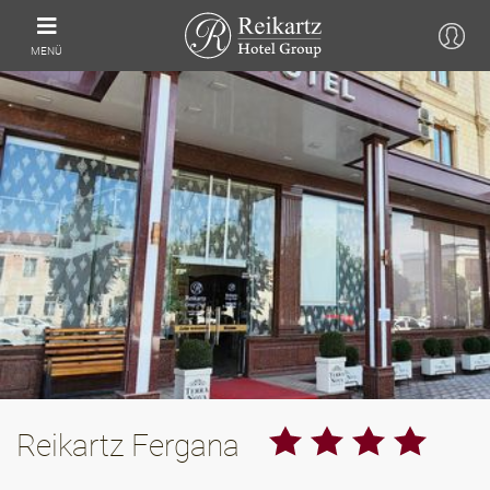
MENÜ
Reikartz Fergana